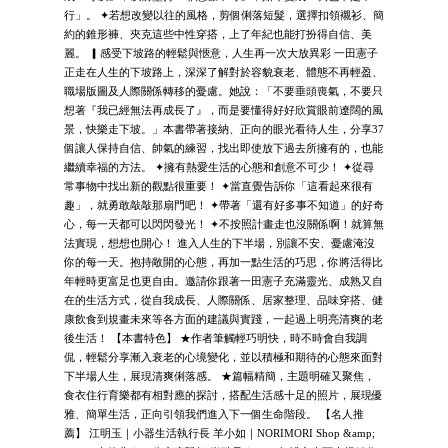
行」。 ✦若想改變以往的風格，剪個俐落短髮，選擇扣領襯衫、簡
約的錐形褲、夾克這些中性穿搭，上了年紀也能打扮得自信、美
麗。 ▎感受下坡路的輕鬆與愜意，人生再一次大放異彩 一田憲子
正走在人生的下坡路上，深深了解對於容貌衰老、體態不再輕盈、
職場版圖及人際關係轉移的憂慮。她說：「不要垂頭喪氣，不要只
想著『我已經無法再成長了』，而是要懂得好好欣賞眼前遼闊的風
景，快樂走下坡。」本書帶著接納、正向的眼光看待人生，分享37
個讓人保持自信、帥氣的練習，找出即使放下過去所擁有的，也能
繼續幸福的方法。 ✦擁有熱愛生活的心態和創意不可少！ ✦從尋
常事物中找出新的觀點很重要！ ✦當直覺告訴你「這看起來很有
趣」，就勇敢敲敲那扇門吧！ ✦帶著「還有好多事不知道」的好奇
心，每一天都可以閃閃發光！ ✦不按照計畫走也沒關係啊！就算無
法實現，想想也開心！ 進入人生的下半場，別讓不安、憂慮淹沒
你的每一天。抱持敞開的心態，再加一點生活的巧思，你將活得比
年輕時更富足也更自由。邀請你跟著一田憲子充滿靈光、成熟又自
在的生活方式，從自我成長、人際關係、居家整理、品味穿搭、健
康飲食到規畫未來等各方面的建議與實踐，一起過上明亮清爽的老
後生活！ 【本書特色】 ★作者筆觸輕巧明快，時不時會自我調
侃，輕鬆分享漸入衰老的心境變化，並以積極和期待的心態來面對
下半場人生，展現清爽俐落感。 ★篇幅精簡，主題明確又聚焦，
食衣住行育樂都有相對應的探討，搭配生活感十足的照片，展現優
雅、簡單生活，正向引領我們進入下一個生命階段。 【名人推
薦】 江明玉｜小器生活執行長 羊小如｜NORIMORI Shop &amp;