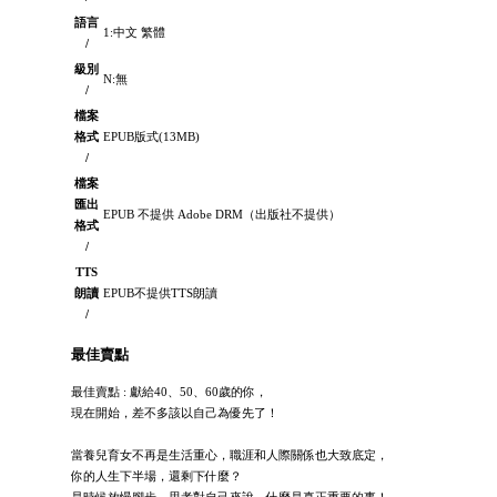
語言
1:中文 繁體
/
級別
N:無
/
檔案
格式
EPUB版式(13MB)
/
檔案
匯出
EPUB 不提供 Adobe DRM（出版社不提供）
格式
/
TTS
朗讀
EPUB不提供TTS朗讀
/
最佳賣點
最佳賣點 : 獻給40、50、60歲的你，
現在開始，差不多該以自己為優先了！
當養兒育女不再是生活重心，職涯和人際關係也大致底定，
你的人生下半場，還剩下什麼？