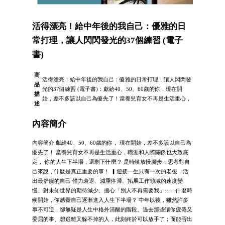
活得漂亮！給中年後的我自己：優雅的日
常打理，讓人閃閃發光的37個練習 (電子
書)
商
活得漂亮！給中年後的我自己：優雅的日常打理，讓人閃閃發
品
光的37個練習 (電子書)：獻給40、50、60歲的你，現在開
描
始，差不多該以自己為優先了！當養兒育女不再是生活重心，
述
內容簡介
內容簡介 獻給40、50、60歲的你， 現在開始，差不多該以自己為
優先了！ 當養兒育女不再是生活重心，職涯和人際關係也大致底
定， 你的人生下半場，還剩下什麼？ 是時候放慢腳步，思考對自
己來說，什麼是真正重要的事！ ▎迎接一生只有一次的老後，活
出最舒服的自己 體力衰退、減重停滯、拓展工作領域的速度變
慢、對未知世界的期待減少、擔心「別人不再需要我」⋯⋯什麼時
候開始，你感覺自己逐漸進入人生下半場？ 中年以後，雖然許多
事不可逆，卻無疑是人生中格外清醒的階段。過去那些讓你疲倦又
委屈的事、想逃離又躲不掉的人，此刻終於可以放手了；而能否出