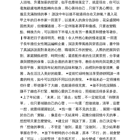
人頭地、升遷加薪的想望，似乎也塵埃落定了。就是現在，你可以
毫無顧慮地將焦點轉向自身，用心善待自己，只留下真心嚮往、舒
服且充滿熱情的事！ 誰說中年以後不能過得自在又帥氣？邁入花
甲之年的日本作家一田憲子，以過來人的身分告訴你，花朵盛開時
固然美好，但燦爛過後，不一定伴隨著凋零和傷感。只要改變觀
點、轉換方向，可以期待下半場人生有另一番風景和體會等著你。
▎學著把日子過得明亮、輕盈！令人怦然心動的慢老提案 一田憲
子長年擔任女性雜誌編輯企畫，深諳美學風格與穿搭品味，書中除
了真誠訴說面對衰老的心態、職場與工作的變化、人際的把握與切
割、家庭關係經營、時間分配，還搭配作者的生活實景照，分享健
康與體態的保養，以及合適的衣著打扮等。教你在時尚與花費之間
取得平衡，展現與年紀相符的品味和魅力，由裡到外散發清爽、優
雅，為生活注入美好的能量。 ✦從前忙碌時無法享受靜靜閱讀一本
書的時光，如今可以找到不同以往的喜悅。 ✦幸福未必一定得擁有
些什麼；即使賺不了大錢，也能過得很充實。 ✦做不到也沒關係，
賺不了錢也不打緊，離開心愛的工作崗位，照樣能活得多采多姿。
✦上了年紀後，「未來」比「過去」短暫，不一定能完成「待辦清
單」，但只要傾聽自己的心聲，一一勾選「想做就做」清單，這麼
一想，就覺得躍躍欲試。 ✦找一個「看不見的主題」，展開一場屬
於自己的「實驗」：像是在一天結束時，花幾分鐘回憶今天的事，
想想明天要怎麼變化。 ✦建立好「我說了算」王國，自己決定每一
件「想做的事情」，不管是「做到」還是「沒做到」，至少結果都
掌握在手中。 ✦放下年輕時的小小執著，原本「不行」的，就會變
成「可以」；以前堅持「非怎樣不可」，如今變成「倒也不是不