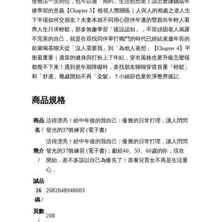
使無法一次到位，也可以過「簡約」生活想想老了該怎麼賺錢成年
後學習的意義【Chapter 3】檢視人際關係｜人與人的相處之道人生
下半場如何交朋友？夫妻本就不同用心陪伴年邁的雙親向年輕人看
齊人生只求輕鬆，那多無趣學習「後設認知」，不當頑固老人揭露
不完美的自己，就是在尋找同伴單打獨鬥的時代已經結束邀年長的
前輩喝茶聊天從「沒人需要我」到「為他人著想」【Chapter 4】平
衡最重要｜適當的健身與打扮上了年紀，穿衣風格也要升級怎麼樣
都瘦不下來！遇到更年期障礙時，多找朋友聊聊穿搭首重「輕鬆」
和「舒適」幾歲開始不再「染髮」？小細節也要乾淨整齊後記
商品規格
商品
活得漂亮！給中年後的我自己：優雅的日常打理，讓人閃閃
名 /
發光的37個練習 (電子書)
活得漂亮！給中年後的我自己：優雅的日常打理，讓人閃閃
簡介
發光的37個練習 (電子書)：獻給40、50、60歲的你，現在
/
開始，差不多該以自己為優先了！當養兒育女不再是生活重
心，
誠品
26
2682848948003
碼 /
頁數
208
/