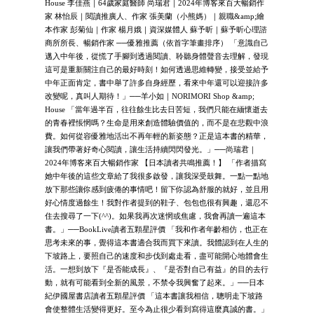
House 李佳燕｜64歲家庭醫師 尚瑞君｜2024年博客來百大暢銷作
家 林怡辰｜閱讀推廣人、作家 張美蘭（小熊媽）｜親職&amp;繪
本作家 彭菊仙｜作家 楊月娥｜資深媒體人 蘇予昕｜蘇予昕心理諮
商所所長、暢銷作家 ──優雅推薦（依首字筆畫排序） 「意識自己
邁入中年後，從慌了手腳到透過閱讀、聆聽身體聲音去理解，發現
這可是重新關注自己的最好時刻！如何透過思維轉變，接受並給予
中年正面肯定，書中舉了許多自身經歷，看來中年還可以迎接許多
改變呢，真叫人期待！」──羊小如｜NORIMORI Shop &amp;
House 「當年過半百，往往餘生比去日苦短，我們只能在緬懷逝去
的青春裡悵惘嗎？生命是用來創造體驗價值的，而不是在悲觀中浪
費。如何從容優雅地活出不再年輕的新姿態？正是這本書的精華，
讓我們帶著好奇心閱讀，讓生活持續閃閃發光。」──尚瑞君｜
2024年博客來百大暢銷作家 【日本讀者共鳴推薦！】 「作者描寫
她中年後的這些文章給了我很多啟發，讓我深受鼓舞。一點一點地
放下那些讓你感到疲倦的事情吧！留下你認為舒服的就好，並且用
好心情度過餘生！我對作者提到的鞋子、包包也很有興趣，還忍不
住去搜尋了一下(^^)。如果我再次迷惘或焦慮，我會再讀一遍這本
書。」──BookLive讀者五顆星評價 「我和作者年齡相仿，也正在
思考未來的事，覺得這本書適合我而買下來讀。我體認到在人生的
下坡路上，要照自己的速度和步伐到處走看，盡可能開心地體會生
活。一想到放下『是否能成長』、『是否對自己有益』的目的去行
動，就有可能看到全新的風景，不禁令我興奮了起來。」──日本
紀伊國屋書店讀者五顆星評價 「這本書讓我相信，聰明走下坡路
會使整體生活變得更好。至今為止很少看到寫得這麼真誠的書。」