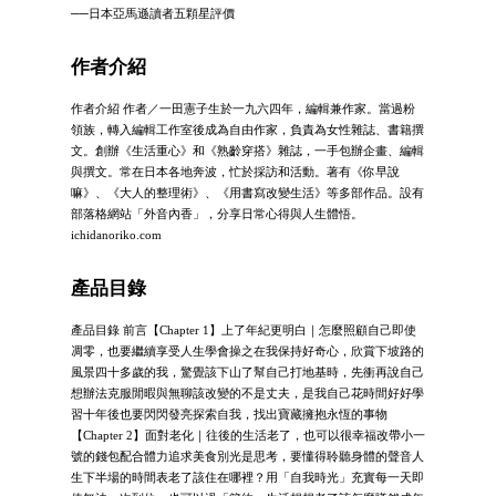
──日本亞馬遜讀者五顆星評價
作者介紹
作者介紹 作者／一田憲子生於一九六四年，編輯兼作家。當過粉
領族，轉入編輯工作室後成為自由作家，負責為女性雜誌、書籍撰
文。創辦《生活重心》和《熟齡穿搭》雜誌，一手包辦企畫、編輯
與撰文。常在日本各地奔波，忙於採訪和活動。著有《你早說
嘛》、《大人的整理術》、《用書寫改變生活》等多部作品。設有
部落格網站「外音內香」，分享日常心得與人生體悟。
ichidanoriko.com
產品目錄
產品目錄 前言【Chapter 1】上了年紀更明白｜怎麼照顧自己即使
凋零，也要繼續享受人生學會操之在我保持好奇心，欣賞下坡路的
風景四十多歲的我，驚覺該下山了幫自己打地基時，先衝再說自己
想辦法克服閒暇與無聊該改變的不是丈夫，是我自己花時間好好學
習十年後也要閃閃發亮探索自我，找出寶藏擁抱永恆的事物
【Chapter 2】面對老化｜往後的生活老了，也可以很幸福改帶小一
號的錢包配合體力追求美食別光是思考，要懂得聆聽身體的聲音人
生下半場的時間表老了該住在哪裡？用「自我時光」充實每一天即