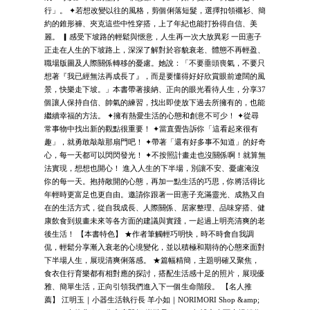
行」。 ✦若想改變以往的風格，剪個俐落短髮，選擇扣領襯衫、簡
約的錐形褲、夾克這些中性穿搭，上了年紀也能打扮得自信、美
麗。 ▎感受下坡路的輕鬆與愜意，人生再一次大放異彩 一田憲子
正走在人生的下坡路上，深深了解對於容貌衰老、體態不再輕盈、
職場版圖及人際關係轉移的憂慮。她說：「不要垂頭喪氣，不要只
想著『我已經無法再成長了』，而是要懂得好好欣賞眼前遼闊的風
景，快樂走下坡。」本書帶著接納、正向的眼光看待人生，分享37
個讓人保持自信、帥氣的練習，找出即使放下過去所擁有的，也能
繼續幸福的方法。 ✦擁有熱愛生活的心態和創意不可少！ ✦從尋
常事物中找出新的觀點很重要！ ✦當直覺告訴你「這看起來很有
趣」，就勇敢敲敲那扇門吧！ ✦帶著「還有好多事不知道」的好奇
心，每一天都可以閃閃發光！ ✦不按照計畫走也沒關係啊！就算無
法實現，想想也開心！ 進入人生的下半場，別讓不安、憂慮淹沒
你的每一天。抱持敞開的心態，再加一點生活的巧思，你將活得比
年輕時更富足也更自由。邀請你跟著一田憲子充滿靈光、成熟又自
在的生活方式，從自我成長、人際關係、居家整理、品味穿搭、健
康飲食到規畫未來等各方面的建議與實踐，一起過上明亮清爽的老
後生活！ 【本書特色】 ★作者筆觸輕巧明快，時不時會自我調
侃，輕鬆分享漸入衰老的心境變化，並以積極和期待的心態來面對
下半場人生，展現清爽俐落感。 ★篇幅精簡，主題明確又聚焦，
食衣住行育樂都有相對應的探討，搭配生活感十足的照片，展現優
雅、簡單生活，正向引領我們進入下一個生命階段。 【名人推
薦】 江明玉｜小器生活執行長 羊小如｜NORIMORI Shop &amp;