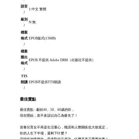
語言
1:中文 繁體
/
級別
N:無
/
檔案
格式
EPUB版式(13MB)
/
檔案
匯出
EPUB 不提供 Adobe DRM（出版社不提供）
格式
/
TTS
朗讀
EPUB不提供TTS朗讀
/
最佳賣點
最佳賣點 : 獻給40、50、60歲的你，
現在開始，差不多該以自己為優先了！
當養兒育女不再是生活重心，職涯和人際關係也大致底定，
你的人生下半場，還剩下什麼？