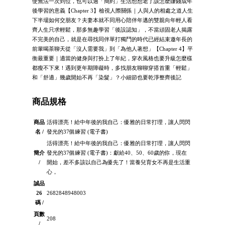
使無法一次到位，也可以過「簡約」生活想想老了該怎麼賺錢成年
後學習的意義【Chapter 3】檢視人際關係｜人與人的相處之道人生
下半場如何交朋友？夫妻本就不同用心陪伴年邁的雙親向年輕人看
齊人生只求輕鬆，那多無趣學習「後設認知」，不當頑固老人揭露
不完美的自己，就是在尋找同伴單打獨鬥的時代已經結束邀年長的
前輩喝茶聊天從「沒人需要我」到「為他人著想」【Chapter 4】平
衡最重要｜適當的健身與打扮上了年紀，穿衣風格也要升級怎麼樣
都瘦不下來！遇到更年期障礙時，多找朋友聊聊穿搭首重「輕鬆」
和「舒適」幾歲開始不再「染髮」？小細節也要乾淨整齊後記
商品規格
商品
活得漂亮！給中年後的我自己：優雅的日常打理，讓人閃閃
名 /
發光的37個練習 (電子書)
活得漂亮！給中年後的我自己：優雅的日常打理，讓人閃閃
簡介
發光的37個練習 (電子書)：獻給40、50、60歲的你，現在
/
開始，差不多該以自己為優先了！當養兒育女不再是生活重
心，
誠品
26
2682848948003
碼 /
頁數
208
/