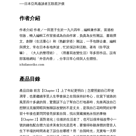
──日本亞馬遜讀者五顆星評價
作者介紹
作者介紹 作者／一田憲子生於一九六四年，編輯兼作家。當過粉
領族，轉入編輯工作室後成為自由作家，負責為女性雜誌、書籍撰
文。創辦《生活重心》和《熟齡穿搭》雜誌，一手包辦企畫、編輯
與撰文。常在日本各地奔波，忙於採訪和活動。著有《你早說
嘛》、《大人的整理術》、《用書寫改變生活》等多部作品。設有
部落格網站「外音內香」，分享日常心得與人生體悟。
ichidanoriko.com
產品目錄
產品目錄 前言【Chapter 1】上了年紀更明白｜怎麼照顧自己即使
凋零，也要繼續享受人生學會操之在我保持好奇心，欣賞下坡路的
風景四十多歲的我，驚覺該下山了幫自己打地基時，先衝再說自己
想辦法克服閒暇與無聊該改變的不是丈夫，是我自己花時間好好學
習十年後也要閃閃發亮探索自我，找出寶藏擁抱永恆的事物
【Chapter 2】面對老化｜往後的生活老了，也可以很幸福改帶小一
號的錢包配合體力追求美食別光是思考，要懂得聆聽身體的聲音人
生下半場的時間表老了該住在哪裡？用「自我時光」充實每一天即