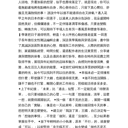
人頭地、升遷加薪的想望，似乎也塵埃落定了。就是現在，你可以
毫無顧慮地將焦點轉向自身，用心善待自己，只留下真心嚮往、舒
服且充滿熱情的事！ 誰說中年以後不能過得自在又帥氣？邁入花
甲之年的日本作家一田憲子，以過來人的身分告訴你，花朵盛開時
固然美好，但燦爛過後，不一定伴隨著凋零和傷感。只要改變觀
點、轉換方向，可以期待下半場人生有另一番風景和體會等著你。
▎學著把日子過得明亮、輕盈！令人怦然心動的慢老提案 一田憲
子長年擔任女性雜誌編輯企畫，深諳美學風格與穿搭品味，書中除
了真誠訴說面對衰老的心態、職場與工作的變化、人際的把握與切
割、家庭關係經營、時間分配，還搭配作者的生活實景照，分享健
康與體態的保養，以及合適的衣著打扮等。教你在時尚與花費之間
取得平衡，展現與年紀相符的品味和魅力，由裡到外散發清爽、優
雅，為生活注入美好的能量。 ✦從前忙碌時無法享受靜靜閱讀一本
書的時光，如今可以找到不同以往的喜悅。 ✦幸福未必一定得擁有
些什麼；即使賺不了大錢，也能過得很充實。 ✦做不到也沒關係，
賺不了錢也不打緊，離開心愛的工作崗位，照樣能活得多采多姿。
✦上了年紀後，「未來」比「過去」短暫，不一定能完成「待辦清
單」，但只要傾聽自己的心聲，一一勾選「想做就做」清單，這麼
一想，就覺得躍躍欲試。 ✦找一個「看不見的主題」，展開一場屬
於自己的「實驗」：像是在一天結束時，花幾分鐘回憶今天的事，
想想明天要怎麼變化。 ✦建立好「我說了算」王國，自己決定每一
件「想做的事情」，不管是「做到」還是「沒做到」，至少結果都
掌握在手中。 ✦放下年輕時的小小執著，原本「不行」的，就會變
成「可以」；以前堅持「非怎樣不可」，如今變成「倒也不是不