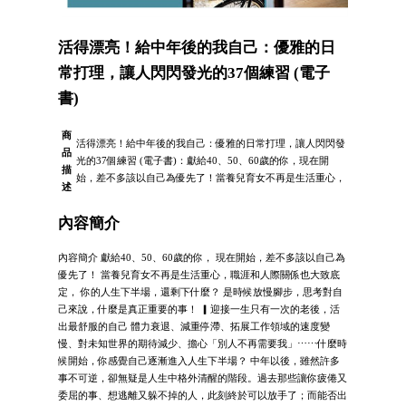
活得漂亮！給中年後的我自己：優雅的日
常打理，讓人閃閃發光的37個練習 (電子
書)
商
活得漂亮！給中年後的我自己：優雅的日常打理，讓人閃閃發
品
光的37個練習 (電子書)：獻給40、50、60歲的你，現在開
描
始，差不多該以自己為優先了！當養兒育女不再是生活重心，
述
內容簡介
內容簡介 獻給40、50、60歲的你， 現在開始，差不多該以自己為
優先了！ 當養兒育女不再是生活重心，職涯和人際關係也大致底
定， 你的人生下半場，還剩下什麼？ 是時候放慢腳步，思考對自
己來說，什麼是真正重要的事！ ▎迎接一生只有一次的老後，活
出最舒服的自己 體力衰退、減重停滯、拓展工作領域的速度變
慢、對未知世界的期待減少、擔心「別人不再需要我」⋯⋯什麼時
候開始，你感覺自己逐漸進入人生下半場？ 中年以後，雖然許多
事不可逆，卻無疑是人生中格外清醒的階段。過去那些讓你疲倦又
委屈的事、想逃離又躲不掉的人，此刻終於可以放手了；而能否出