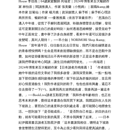
House 李佳燕｜64歲家庭醫師 尚瑞君｜2024年博客來百大暢銷作
家 林怡辰｜閱讀推廣人、作家 張美蘭（小熊媽）｜親職&amp;繪
本作家 彭菊仙｜作家 楊月娥｜資深媒體人 蘇予昕｜蘇予昕心理諮
商所所長、暢銷作家 ──優雅推薦（依首字筆畫排序） 「意識自己
邁入中年後，從慌了手腳到透過閱讀、聆聽身體聲音去理解，發現
這可是重新關注自己的最好時刻！如何透過思維轉變，接受並給予
中年正面肯定，書中舉了許多自身經歷，看來中年還可以迎接許多
改變呢，真叫人期待！」──羊小如｜NORIMORI Shop &amp;
House 「當年過半百，往往餘生比去日苦短，我們只能在緬懷逝去
的青春裡悵惘嗎？生命是用來創造體驗價值的，而不是在悲觀中浪
費。如何從容優雅地活出不再年輕的新姿態？正是這本書的精華，
讓我們帶著好奇心閱讀，讓生活持續閃閃發光。」──尚瑞君｜
2024年博客來百大暢銷作家 【日本讀者共鳴推薦！】 「作者描寫
她中年後的這些文章給了我很多啟發，讓我深受鼓舞。一點一點地
放下那些讓你感到疲倦的事情吧！留下你認為舒服的就好，並且用
好心情度過餘生！我對作者提到的鞋子、包包也很有興趣，還忍不
住去搜尋了一下(^^)。如果我再次迷惘或焦慮，我會再讀一遍這本
書。」──BookLive讀者五顆星評價 「我和作者年齡相仿，也正在
思考未來的事，覺得這本書適合我而買下來讀。我體認到在人生的
下坡路上，要照自己的速度和步伐到處走看，盡可能開心地體會生
活。一想到放下『是否能成長』、『是否對自己有益』的目的去行
動，就有可能看到全新的風景，不禁令我興奮了起來。」──日本
紀伊國屋書店讀者五顆星評價 「這本書讓我相信，聰明走下坡路
會使整體生活變得更好。至今為止很少看到寫得這麼真誠的書。」