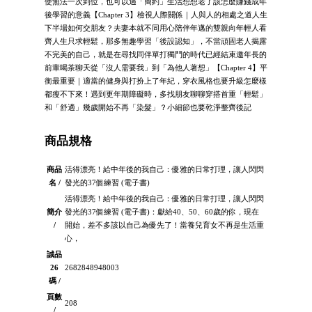
使無法一次到位，也可以過「簡約」生活想想老了該怎麼賺錢成年
後學習的意義【Chapter 3】檢視人際關係｜人與人的相處之道人生
下半場如何交朋友？夫妻本就不同用心陪伴年邁的雙親向年輕人看
齊人生只求輕鬆，那多無趣學習「後設認知」，不當頑固老人揭露
不完美的自己，就是在尋找同伴單打獨鬥的時代已經結束邀年長的
前輩喝茶聊天從「沒人需要我」到「為他人著想」【Chapter 4】平
衡最重要｜適當的健身與打扮上了年紀，穿衣風格也要升級怎麼樣
都瘦不下來！遇到更年期障礙時，多找朋友聊聊穿搭首重「輕鬆」
和「舒適」幾歲開始不再「染髮」？小細節也要乾淨整齊後記
商品規格
商品
活得漂亮！給中年後的我自己：優雅的日常打理，讓人閃閃
名 /
發光的37個練習 (電子書)
活得漂亮！給中年後的我自己：優雅的日常打理，讓人閃閃
簡介
發光的37個練習 (電子書)：獻給40、50、60歲的你，現在
/
開始，差不多該以自己為優先了！當養兒育女不再是生活重
心，
誠品
26
2682848948003
碼 /
頁數
208
/