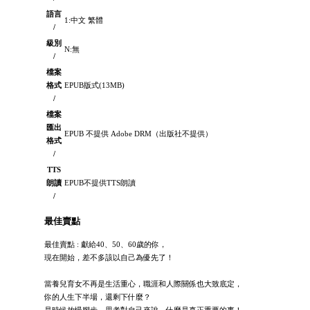
語言
1:中文 繁體
/
級別
N:無
/
檔案
格式
EPUB版式(13MB)
/
檔案
匯出
EPUB 不提供 Adobe DRM（出版社不提供）
格式
/
TTS
朗讀
EPUB不提供TTS朗讀
/
最佳賣點
最佳賣點 : 獻給40、50、60歲的你，
現在開始，差不多該以自己為優先了！
當養兒育女不再是生活重心，職涯和人際關係也大致底定，
你的人生下半場，還剩下什麼？