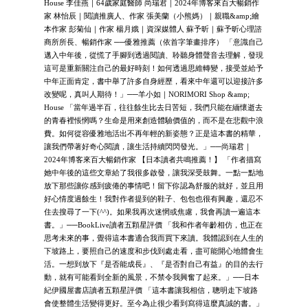
House 李佳燕｜64歲家庭醫師 尚瑞君｜2024年博客來百大暢銷作
家 林怡辰｜閱讀推廣人、作家 張美蘭（小熊媽）｜親職&amp;繪
本作家 彭菊仙｜作家 楊月娥｜資深媒體人 蘇予昕｜蘇予昕心理諮
商所所長、暢銷作家 ──優雅推薦（依首字筆畫排序） 「意識自己
邁入中年後，從慌了手腳到透過閱讀、聆聽身體聲音去理解，發現
這可是重新關注自己的最好時刻！如何透過思維轉變，接受並給予
中年正面肯定，書中舉了許多自身經歷，看來中年還可以迎接許多
改變呢，真叫人期待！」──羊小如｜NORIMORI Shop &amp;
House 「當年過半百，往往餘生比去日苦短，我們只能在緬懷逝去
的青春裡悵惘嗎？生命是用來創造體驗價值的，而不是在悲觀中浪
費。如何從容優雅地活出不再年輕的新姿態？正是這本書的精華，
讓我們帶著好奇心閱讀，讓生活持續閃閃發光。」──尚瑞君｜
2024年博客來百大暢銷作家 【日本讀者共鳴推薦！】 「作者描寫
她中年後的這些文章給了我很多啟發，讓我深受鼓舞。一點一點地
放下那些讓你感到疲倦的事情吧！留下你認為舒服的就好，並且用
好心情度過餘生！我對作者提到的鞋子、包包也很有興趣，還忍不
住去搜尋了一下(^^)。如果我再次迷惘或焦慮，我會再讀一遍這本
書。」──BookLive讀者五顆星評價 「我和作者年齡相仿，也正在
思考未來的事，覺得這本書適合我而買下來讀。我體認到在人生的
下坡路上，要照自己的速度和步伐到處走看，盡可能開心地體會生
活。一想到放下『是否能成長』、『是否對自己有益』的目的去行
動，就有可能看到全新的風景，不禁令我興奮了起來。」──日本
紀伊國屋書店讀者五顆星評價 「這本書讓我相信，聰明走下坡路
會使整體生活變得更好。至今為止很少看到寫得這麼真誠的書。」