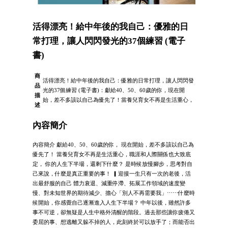
活得漂亮！給中年後的我自己：優雅的日
常打理，讓人閃閃發光的37個練習 (電子
書)
商
活得漂亮！給中年後的我自己：優雅的日常打理，讓人閃閃發
品
光的37個練習 (電子書)：獻給40、50、60歲的你，現在開
描
始，差不多該以自己為優先了！當養兒育女不再是生活重心，
述
內容簡介
內容簡介 獻給40、50、60歲的你， 現在開始，差不多該以自己為
優先了！ 當養兒育女不再是生活重心，職涯和人際關係也大致底
定， 你的人生下半場，還剩下什麼？ 是時候放慢腳步，思考對自
己來說，什麼是真正重要的事！ ▎迎接一生只有一次的老後，活
出最舒服的自己 體力衰退、減重停滯、拓展工作領域的速度變
慢、對未知世界的期待減少、擔心「別人不再需要我」⋯⋯什麼時
候開始，你感覺自己逐漸進入人生下半場？ 中年以後，雖然許多
事不可逆，卻無疑是人生中格外清醒的階段。過去那些讓你疲倦又
委屈的事、想逃離又躲不掉的人，此刻終於可以放手了；而能否出