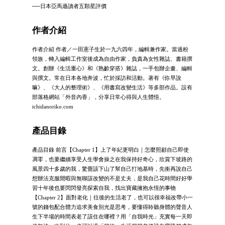
──日本亞馬遜讀者五顆星評價
作者介紹
作者介紹 作者／一田憲子生於一九六四年，編輯兼作家。當過粉
領族，轉入編輯工作室後成為自由作家，負責為女性雜誌、書籍撰
文。創辦《生活重心》和《熟齡穿搭》雜誌，一手包辦企畫、編輯
與撰文。常在日本各地奔波，忙於採訪和活動。著有《你早說
嘛》、《大人的整理術》、《用書寫改變生活》等多部作品。設有
部落格網站「外音內香」，分享日常心得與人生體悟。
ichidanoriko.com
產品目錄
產品目錄 前言【Chapter 1】上了年紀更明白｜怎麼照顧自己即使
凋零，也要繼續享受人生學會操之在我保持好奇心，欣賞下坡路的
風景四十多歲的我，驚覺該下山了幫自己打地基時，先衝再說自己
想辦法克服閒暇與無聊該改變的不是丈夫，是我自己花時間好好學
習十年後也要閃閃發亮探索自我，找出寶藏擁抱永恆的事物
【Chapter 2】面對老化｜往後的生活老了，也可以很幸福改帶小一
號的錢包配合體力追求美食別光是思考，要懂得聆聽身體的聲音人
生下半場的時間表老了該住在哪裡？用「自我時光」充實每一天即