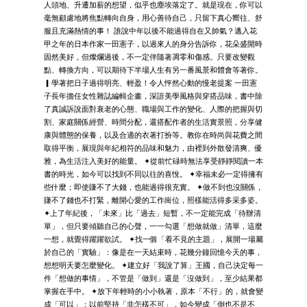
人頭地、升遷加薪的想望，似乎也塵埃落定了。就是現在，你可以
毫無顧慮地將焦點轉向自身，用心善待自己，只留下真心嚮往、舒
服且充滿熱情的事！ 誰說中年以後不能過得自在又帥氣？邁入花
甲之年的日本作家一田憲子，以過來人的身分告訴你，花朵盛開時
固然美好，但燦爛過後，不一定伴隨著凋零和傷感。只要改變觀
點、轉換方向，可以期待下半場人生有另一番風景和體會等著你。
▎學著把日子過得明亮、輕盈！令人怦然心動的慢老提案 一田憲
子長年擔任女性雜誌編輯企畫，深諳美學風格與穿搭品味，書中除
了真誠訴說面對衰老的心態、職場與工作的變化、人際的把握與切
割、家庭關係經營、時間分配，還搭配作者的生活實景照，分享健
康與體態的保養，以及合適的衣著打扮等。教你在時尚與花費之間
取得平衡，展現與年紀相符的品味和魅力，由裡到外散發清爽、優
雅，為生活注入美好的能量。 ✦從前忙碌時無法享受靜靜閱讀一本
書的時光，如今可以找到不同以往的喜悅。 ✦幸福未必一定得擁有
些什麼；即使賺不了大錢，也能過得很充實。 ✦做不到也沒關係，
賺不了錢也不打緊，離開心愛的工作崗位，照樣能活得多采多姿。
✦上了年紀後，「未來」比「過去」短暫，不一定能完成「待辦清
單」，但只要傾聽自己的心聲，一一勾選「想做就做」清單，這麼
一想，就覺得躍躍欲試。 ✦找一個「看不見的主題」，展開一場屬
於自己的「實驗」：像是在一天結束時，花幾分鐘回憶今天的事，
想想明天要怎麼變化。 ✦建立好「我說了算」王國，自己決定每一
件「想做的事情」，不管是「做到」還是「沒做到」，至少結果都
掌握在手中。 ✦放下年輕時的小小執著，原本「不行」的，就會變
成「可以」；以前堅持「非怎樣不可」，如今變成「倒也不是不