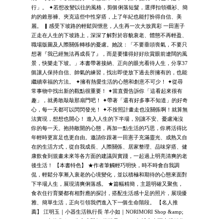
行」。 ✦若想改變以往的風格，剪個俐落短髮，選擇扣領襯衫、簡
約的錐形褲、夾克這些中性穿搭，上了年紀也能打扮得自信、美
麗。 ▎感受下坡路的輕鬆與愜意，人生再一次大放異彩 一田憲子
正走在人生的下坡路上，深深了解對於容貌衰老、體態不再輕盈、
職場版圖及人際關係轉移的憂慮。她說：「不要垂頭喪氣，不要只
想著『我已經無法再成長了』，而是要懂得好好欣賞眼前遼闊的風
景，快樂走下坡。」本書帶著接納、正向的眼光看待人生，分享37
個讓人保持自信、帥氣的練習，找出即使放下過去所擁有的，也能
繼續幸福的方法。 ✦擁有熱愛生活的心態和創意不可少！ ✦從尋
常事物中找出新的觀點很重要！ ✦當直覺告訴你「這看起來很有
趣」，就勇敢敲敲那扇門吧！ ✦帶著「還有好多事不知道」的好奇
心，每一天都可以閃閃發光！ ✦不按照計畫走也沒關係啊！就算無
法實現，想想也開心！ 進入人生的下半場，別讓不安、憂慮淹沒
你的每一天。抱持敞開的心態，再加一點生活的巧思，你將活得比
年輕時更富足也更自由。邀請你跟著一田憲子充滿靈光、成熟又自
在的生活方式，從自我成長、人際關係、居家整理、品味穿搭、健
康飲食到規畫未來等各方面的建議與實踐，一起過上明亮清爽的老
後生活！ 【本書特色】 ★作者筆觸輕巧明快，時不時會自我調
侃，輕鬆分享漸入衰老的心境變化，並以積極和期待的心態來面對
下半場人生，展現清爽俐落感。 ★篇幅精簡，主題明確又聚焦，
食衣住行育樂都有相對應的探討，搭配生活感十足的照片，展現優
雅、簡單生活，正向引領我們進入下一個生命階段。 【名人推
薦】 江明玉｜小器生活執行長 羊小如｜NORIMORI Shop &amp;