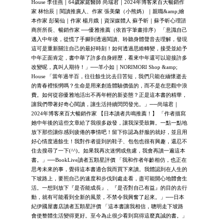
House 李佳燕｜64歲家庭醫師 尚瑞君｜2024年博客來百大暢銷作
家 林怡辰｜閱讀推廣人、作家 張美蘭（小熊媽）｜親職&amp;繪
本作家 彭菊仙｜作家 楊月娥｜資深媒體人 蘇予昕｜蘇予昕心理諮
商所所長、暢銷作家 ──優雅推薦（依首字筆畫排序） 「意識自己
邁入中年後，從慌了手腳到透過閱讀、聆聽身體聲音去理解，發現
這可是重新關注自己的最好時刻！如何透過思維轉變，接受並給予
中年正面肯定，書中舉了許多自身經歷，看來中年還可以迎接許多
改變呢，真叫人期待！」──羊小如｜NORIMORI Shop &amp;
House 「當年過半百，往往餘生比去日苦短，我們只能在緬懷逝去
的青春裡悵惘嗎？生命是用來創造體驗價值的，而不是在悲觀中浪
費。如何從容優雅地活出不再年輕的新姿態？正是這本書的精華，
讓我們帶著好奇心閱讀，讓生活持續閃閃發光。」──尚瑞君｜
2024年博客來百大暢銷作家 【日本讀者共鳴推薦！】 「作者描寫
她中年後的這些文章給了我很多啟發，讓我深受鼓舞。一點一點地
放下那些讓你感到疲倦的事情吧！留下你認為舒服的就好，並且用
好心情度過餘生！我對作者提到的鞋子、包包也很有興趣，還忍不
住去搜尋了一下(^^)。如果我再次迷惘或焦慮，我會再讀一遍這本
書。」──BookLive讀者五顆星評價 「我和作者年齡相仿，也正在
思考未來的事，覺得這本書適合我而買下來讀。我體認到在人生的
下坡路上，要照自己的速度和步伐到處走看，盡可能開心地體會生
活。一想到放下『是否能成長』、『是否對自己有益』的目的去行
動，就有可能看到全新的風景，不禁令我興奮了起來。」──日本
紀伊國屋書店讀者五顆星評價 「這本書讓我相信，聰明走下坡路
會使整體生活變得更好。至今為止很少看到寫得這麼真誠的書。」