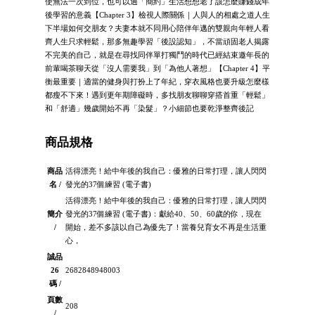
使無法一次到位，也可以過「簡約」生活想想老了該怎麼賺錢成年
後學習的意義【Chapter 3】檢視人際關係｜人與人的相處之道人生
下半場如何交朋友？夫妻本就不同用心陪伴年邁的雙親向年輕人看
齊人生只求輕鬆，那多無趣學習「後設認知」，不當頑固老人揭露
不完美的自己，就是在尋找同伴單打獨鬥的時代已經結束邀年長的
前輩喝茶聊天從「沒人需要我」到「為他人著想」【Chapter 4】平
衡最重要｜適當的健身與打扮上了年紀，穿衣風格也要升級怎麼樣
都瘦不下來！遇到更年期障礙時，多找朋友聊聊穿搭首重「輕鬆」
和「舒適」幾歲開始不再「染髮」？小細節也要乾淨整齊後記
商品規格
商品
活得漂亮！給中年後的我自己：優雅的日常打理，讓人閃閃
名 /
發光的37個練習 (電子書)
活得漂亮！給中年後的我自己：優雅的日常打理，讓人閃閃
簡介
發光的37個練習 (電子書)：獻給40、50、60歲的你，現在
/
開始，差不多該以自己為優先了！當養兒育女不再是生活重
心，
誠品
26
2682848948003
碼 /
頁數
208
/