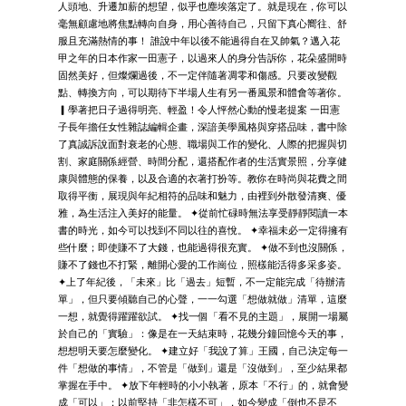
人頭地、升遷加薪的想望，似乎也塵埃落定了。就是現在，你可以
毫無顧慮地將焦點轉向自身，用心善待自己，只留下真心嚮往、舒
服且充滿熱情的事！ 誰說中年以後不能過得自在又帥氣？邁入花
甲之年的日本作家一田憲子，以過來人的身分告訴你，花朵盛開時
固然美好，但燦爛過後，不一定伴隨著凋零和傷感。只要改變觀
點、轉換方向，可以期待下半場人生有另一番風景和體會等著你。
▎學著把日子過得明亮、輕盈！令人怦然心動的慢老提案 一田憲
子長年擔任女性雜誌編輯企畫，深諳美學風格與穿搭品味，書中除
了真誠訴說面對衰老的心態、職場與工作的變化、人際的把握與切
割、家庭關係經營、時間分配，還搭配作者的生活實景照，分享健
康與體態的保養，以及合適的衣著打扮等。教你在時尚與花費之間
取得平衡，展現與年紀相符的品味和魅力，由裡到外散發清爽、優
雅，為生活注入美好的能量。 ✦從前忙碌時無法享受靜靜閱讀一本
書的時光，如今可以找到不同以往的喜悅。 ✦幸福未必一定得擁有
些什麼；即使賺不了大錢，也能過得很充實。 ✦做不到也沒關係，
賺不了錢也不打緊，離開心愛的工作崗位，照樣能活得多采多姿。
✦上了年紀後，「未來」比「過去」短暫，不一定能完成「待辦清
單」，但只要傾聽自己的心聲，一一勾選「想做就做」清單，這麼
一想，就覺得躍躍欲試。 ✦找一個「看不見的主題」，展開一場屬
於自己的「實驗」：像是在一天結束時，花幾分鐘回憶今天的事，
想想明天要怎麼變化。 ✦建立好「我說了算」王國，自己決定每一
件「想做的事情」，不管是「做到」還是「沒做到」，至少結果都
掌握在手中。 ✦放下年輕時的小小執著，原本「不行」的，就會變
成「可以」；以前堅持「非怎樣不可」，如今變成「倒也不是不