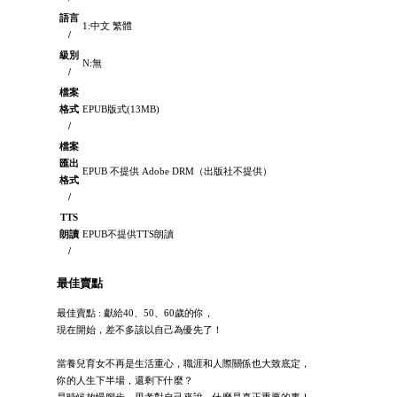
語言
1:中文 繁體
/
級別
N:無
/
檔案
格式
EPUB版式(13MB)
/
檔案
匯出
EPUB 不提供 Adobe DRM（出版社不提供）
格式
/
TTS
朗讀
EPUB不提供TTS朗讀
/
最佳賣點
最佳賣點 : 獻給40、50、60歲的你，
現在開始，差不多該以自己為優先了！
當養兒育女不再是生活重心，職涯和人際關係也大致底定，
你的人生下半場，還剩下什麼？