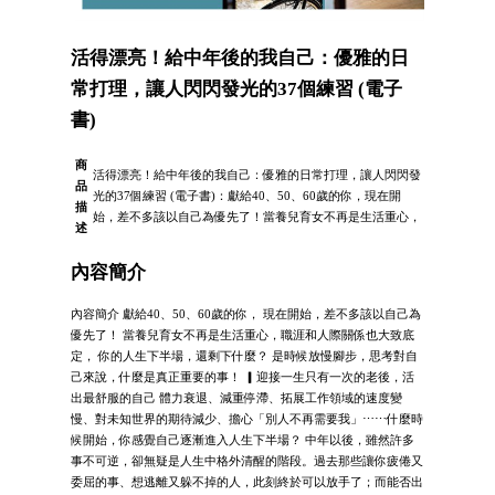
活得漂亮！給中年後的我自己：優雅的日
常打理，讓人閃閃發光的37個練習 (電子
書)
商
活得漂亮！給中年後的我自己：優雅的日常打理，讓人閃閃發
品
光的37個練習 (電子書)：獻給40、50、60歲的你，現在開
描
始，差不多該以自己為優先了！當養兒育女不再是生活重心，
述
內容簡介
內容簡介 獻給40、50、60歲的你， 現在開始，差不多該以自己為
優先了！ 當養兒育女不再是生活重心，職涯和人際關係也大致底
定， 你的人生下半場，還剩下什麼？ 是時候放慢腳步，思考對自
己來說，什麼是真正重要的事！ ▎迎接一生只有一次的老後，活
出最舒服的自己 體力衰退、減重停滯、拓展工作領域的速度變
慢、對未知世界的期待減少、擔心「別人不再需要我」⋯⋯什麼時
候開始，你感覺自己逐漸進入人生下半場？ 中年以後，雖然許多
事不可逆，卻無疑是人生中格外清醒的階段。過去那些讓你疲倦又
委屈的事、想逃離又躲不掉的人，此刻終於可以放手了；而能否出