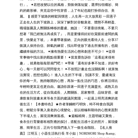
行」。 ✦若想改變以往的風格，剪個俐落短髮，選擇扣領襯衫、簡
約的錐形褲、夾克這些中性穿搭，上了年紀也能打扮得自信、美
麗。 ▎感受下坡路的輕鬆與愜意，人生再一次大放異彩 一田憲子
正走在人生的下坡路上，深深了解對於容貌衰老、體態不再輕盈、
職場版圖及人際關係轉移的憂慮。她說：「不要垂頭喪氣，不要只
想著『我已經無法再成長了』，而是要懂得好好欣賞眼前遼闊的風
景，快樂走下坡。」本書帶著接納、正向的眼光看待人生，分享37
個讓人保持自信、帥氣的練習，找出即使放下過去所擁有的，也能
繼續幸福的方法。 ✦擁有熱愛生活的心態和創意不可少！ ✦從尋
常事物中找出新的觀點很重要！ ✦當直覺告訴你「這看起來很有
趣」，就勇敢敲敲那扇門吧！ ✦帶著「還有好多事不知道」的好奇
心，每一天都可以閃閃發光！ ✦不按照計畫走也沒關係啊！就算無
法實現，想想也開心！ 進入人生的下半場，別讓不安、憂慮淹沒
你的每一天。抱持敞開的心態，再加一點生活的巧思，你將活得比
年輕時更富足也更自由。邀請你跟著一田憲子充滿靈光、成熟又自
在的生活方式，從自我成長、人際關係、居家整理、品味穿搭、健
康飲食到規畫未來等各方面的建議與實踐，一起過上明亮清爽的老
後生活！ 【本書特色】 ★作者筆觸輕巧明快，時不時會自我調
侃，輕鬆分享漸入衰老的心境變化，並以積極和期待的心態來面對
下半場人生，展現清爽俐落感。 ★篇幅精簡，主題明確又聚焦，
食衣住行育樂都有相對應的探討，搭配生活感十足的照片，展現優
雅、簡單生活，正向引領我們進入下一個生命階段。 【名人推
薦】 江明玉｜小器生活執行長 羊小如｜NORIMORI Shop &amp;