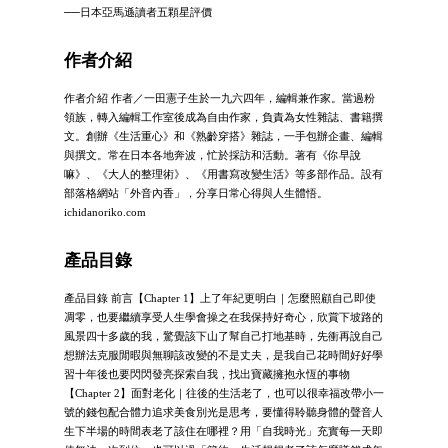
──日本亞馬遜讀者五顆星評價
作者介紹
作者介紹 作者／一田憲子生於一九六四年，編輯兼作家。當過粉
領族，轉入編輯工作室後成為自由作家，負責為女性雜誌、書籍撰
文。創辦《生活重心》和《熟齡穿搭》雜誌，一手包辦企畫、編輯
與撰文。常在日本各地奔波，忙於採訪和活動。著有《你早說
嘛》、《大人的整理術》、《用書寫改變生活》等多部作品。設有
部落格網站「外音內香」，分享日常心得與人生體悟。
ichidanoriko.com
產品目錄
產品目錄 前言【Chapter 1】上了年紀更明白｜怎麼照顧自己即使
凋零，也要繼續享受人生學會操之在我保持好奇心，欣賞下坡路的
風景四十多歲的我，驚覺該下山了幫自己打地基時，先衝再說自己
想辦法克服閒暇與無聊該改變的不是丈夫，是我自己花時間好好學
習十年後也要閃閃發亮探索自我，找出寶藏擁抱永恆的事物
【Chapter 2】面對老化｜往後的生活老了，也可以很幸福改帶小一
號的錢包配合體力追求美食別光是思考，要懂得聆聽身體的聲音人
生下半場的時間表老了該住在哪裡？用「自我時光」充實每一天即