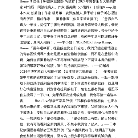
House 李佳燕｜64歲家庭醫師 尚瑞君｜2024年博客來百大暢銷作
家 林怡辰｜閱讀推廣人、作家 張美蘭（小熊媽）｜親職&amp;繪
本作家 彭菊仙｜作家 楊月娥｜資深媒體人 蘇予昕｜蘇予昕心理諮
商所所長、暢銷作家 ──優雅推薦（依首字筆畫排序） 「意識自己
邁入中年後，從慌了手腳到透過閱讀、聆聽身體聲音去理解，發現
這可是重新關注自己的最好時刻！如何透過思維轉變，接受並給予
中年正面肯定，書中舉了許多自身經歷，看來中年還可以迎接許多
改變呢，真叫人期待！」──羊小如｜NORIMORI Shop &amp;
House 「當年過半百，往往餘生比去日苦短，我們只能在緬懷逝去
的青春裡悵惘嗎？生命是用來創造體驗價值的，而不是在悲觀中浪
費。如何從容優雅地活出不再年輕的新姿態？正是這本書的精華，
讓我們帶著好奇心閱讀，讓生活持續閃閃發光。」──尚瑞君｜
2024年博客來百大暢銷作家 【日本讀者共鳴推薦！】 「作者描寫
她中年後的這些文章給了我很多啟發，讓我深受鼓舞。一點一點地
放下那些讓你感到疲倦的事情吧！留下你認為舒服的就好，並且用
好心情度過餘生！我對作者提到的鞋子、包包也很有興趣，還忍不
住去搜尋了一下(^^)。如果我再次迷惘或焦慮，我會再讀一遍這本
書。」──BookLive讀者五顆星評價 「我和作者年齡相仿，也正在
思考未來的事，覺得這本書適合我而買下來讀。我體認到在人生的
下坡路上，要照自己的速度和步伐到處走看，盡可能開心地體會生
活。一想到放下『是否能成長』、『是否對自己有益』的目的去行
動，就有可能看到全新的風景，不禁令我興奮了起來。」──日本
紀伊國屋書店讀者五顆星評價 「這本書讓我相信，聰明走下坡路
會使整體生活變得更好。至今為止很少看到寫得這麼真誠的書。」