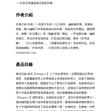
──日本亞馬遜讀者五顆星評價
作者介紹
作者介紹 作者／一田憲子生於一九六四年，編輯兼作家。當過粉
領族，轉入編輯工作室後成為自由作家，負責為女性雜誌、書籍撰
文。創辦《生活重心》和《熟齡穿搭》雜誌，一手包辦企畫、編輯
與撰文。常在日本各地奔波，忙於採訪和活動。著有《你早說
嘛》、《大人的整理術》、《用書寫改變生活》等多部作品。設有
部落格網站「外音內香」，分享日常心得與人生體悟。
ichidanoriko.com
產品目錄
產品目錄 前言【Chapter 1】上了年紀更明白｜怎麼照顧自己即使
凋零，也要繼續享受人生學會操之在我保持好奇心，欣賞下坡路的
風景四十多歲的我，驚覺該下山了幫自己打地基時，先衝再說自己
想辦法克服閒暇與無聊該改變的不是丈夫，是我自己花時間好好學
習十年後也要閃閃發亮探索自我，找出寶藏擁抱永恆的事物
【Chapter 2】面對老化｜往後的生活老了，也可以很幸福改帶小一
號的錢包配合體力追求美食別光是思考，要懂得聆聽身體的聲音人
生下半場的時間表老了該住在哪裡？用「自我時光」充實每一天即