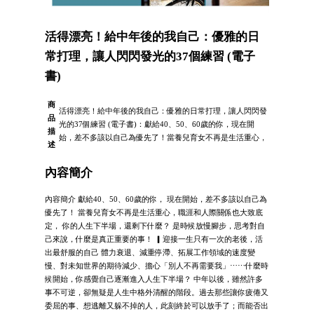
活得漂亮！給中年後的我自己：優雅的日
常打理，讓人閃閃發光的37個練習 (電子
書)
商
活得漂亮！給中年後的我自己：優雅的日常打理，讓人閃閃發
品
光的37個練習 (電子書)：獻給40、50、60歲的你，現在開
描
始，差不多該以自己為優先了！當養兒育女不再是生活重心，
述
內容簡介
內容簡介 獻給40、50、60歲的你， 現在開始，差不多該以自己為
優先了！ 當養兒育女不再是生活重心，職涯和人際關係也大致底
定， 你的人生下半場，還剩下什麼？ 是時候放慢腳步，思考對自
己來說，什麼是真正重要的事！ ▎迎接一生只有一次的老後，活
出最舒服的自己 體力衰退、減重停滯、拓展工作領域的速度變
慢、對未知世界的期待減少、擔心「別人不再需要我」⋯⋯什麼時
候開始，你感覺自己逐漸進入人生下半場？ 中年以後，雖然許多
事不可逆，卻無疑是人生中格外清醒的階段。過去那些讓你疲倦又
委屈的事、想逃離又躲不掉的人，此刻終於可以放手了；而能否出