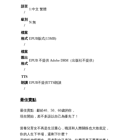
語言
1:中文 繁體
/
級別
N:無
/
檔案
格式
EPUB版式(13MB)
/
檔案
匯出
EPUB 不提供 Adobe DRM（出版社不提供）
格式
/
TTS
朗讀
EPUB不提供TTS朗讀
/
最佳賣點
最佳賣點 : 獻給40、50、60歲的你，
現在開始，差不多該以自己為優先了！
當養兒育女不再是生活重心，職涯和人際關係也大致底定，
你的人生下半場，還剩下什麼？