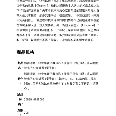
使無法一次到位，也可以過「簡約」生活想想老了該怎麼賺錢成年
後學習的意義【Chapter 3】檢視人際關係｜人與人的相處之道人生
下半場如何交朋友？夫妻本就不同用心陪伴年邁的雙親向年輕人看
齊人生只求輕鬆，那多無趣學習「後設認知」，不當頑固老人揭露
不完美的自己，就是在尋找同伴單打獨鬥的時代已經結束邀年長的
前輩喝茶聊天從「沒人需要我」到「為他人著想」【Chapter 4】平
衡最重要｜適當的健身與打扮上了年紀，穿衣風格也要升級怎麼樣
都瘦不下來！遇到更年期障礙時，多找朋友聊聊穿搭首重「輕鬆」
和「舒適」幾歲開始不再「染髮」？小細節也要乾淨整齊後記
商品規格
商品
活得漂亮！給中年後的我自己：優雅的日常打理，讓人閃閃
名 /
發光的37個練習 (電子書)
活得漂亮！給中年後的我自己：優雅的日常打理，讓人閃閃
簡介
發光的37個練習 (電子書)：獻給40、50、60歲的你，現在
/
開始，差不多該以自己為優先了！當養兒育女不再是生活重
心，
誠品
26
2682848948003
碼 /
頁數
208
/