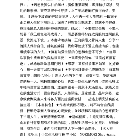
行」。 ✦若想改變以往的風格，剪個俐落短髮，選擇扣領襯衫、簡
約的錐形褲、夾克這些中性穿搭，上了年紀也能打扮得自信、美
麗。 ▎感受下坡路的輕鬆與愜意，人生再一次大放異彩 一田憲子
正走在人生的下坡路上，深深了解對於容貌衰老、體態不再輕盈、
職場版圖及人際關係轉移的憂慮。她說：「不要垂頭喪氣，不要只
想著『我已經無法再成長了』，而是要懂得好好欣賞眼前遼闊的風
景，快樂走下坡。」本書帶著接納、正向的眼光看待人生，分享37
個讓人保持自信、帥氣的練習，找出即使放下過去所擁有的，也能
繼續幸福的方法。 ✦擁有熱愛生活的心態和創意不可少！ ✦從尋
常事物中找出新的觀點很重要！ ✦當直覺告訴你「這看起來很有
趣」，就勇敢敲敲那扇門吧！ ✦帶著「還有好多事不知道」的好奇
心，每一天都可以閃閃發光！ ✦不按照計畫走也沒關係啊！就算無
法實現，想想也開心！ 進入人生的下半場，別讓不安、憂慮淹沒
你的每一天。抱持敞開的心態，再加一點生活的巧思，你將活得比
年輕時更富足也更自由。邀請你跟著一田憲子充滿靈光、成熟又自
在的生活方式，從自我成長、人際關係、居家整理、品味穿搭、健
康飲食到規畫未來等各方面的建議與實踐，一起過上明亮清爽的老
後生活！ 【本書特色】 ★作者筆觸輕巧明快，時不時會自我調
侃，輕鬆分享漸入衰老的心境變化，並以積極和期待的心態來面對
下半場人生，展現清爽俐落感。 ★篇幅精簡，主題明確又聚焦，
食衣住行育樂都有相對應的探討，搭配生活感十足的照片，展現優
雅、簡單生活，正向引領我們進入下一個生命階段。 【名人推
薦】 江明玉｜小器生活執行長 羊小如｜NORIMORI Shop &amp;