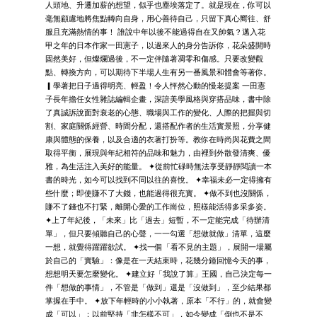
人頭地、升遷加薪的想望，似乎也塵埃落定了。就是現在，你可以
毫無顧慮地將焦點轉向自身，用心善待自己，只留下真心嚮往、舒
服且充滿熱情的事！ 誰說中年以後不能過得自在又帥氣？邁入花
甲之年的日本作家一田憲子，以過來人的身分告訴你，花朵盛開時
固然美好，但燦爛過後，不一定伴隨著凋零和傷感。只要改變觀
點、轉換方向，可以期待下半場人生有另一番風景和體會等著你。
▎學著把日子過得明亮、輕盈！令人怦然心動的慢老提案 一田憲
子長年擔任女性雜誌編輯企畫，深諳美學風格與穿搭品味，書中除
了真誠訴說面對衰老的心態、職場與工作的變化、人際的把握與切
割、家庭關係經營、時間分配，還搭配作者的生活實景照，分享健
康與體態的保養，以及合適的衣著打扮等。教你在時尚與花費之間
取得平衡，展現與年紀相符的品味和魅力，由裡到外散發清爽、優
雅，為生活注入美好的能量。 ✦從前忙碌時無法享受靜靜閱讀一本
書的時光，如今可以找到不同以往的喜悅。 ✦幸福未必一定得擁有
些什麼；即使賺不了大錢，也能過得很充實。 ✦做不到也沒關係，
賺不了錢也不打緊，離開心愛的工作崗位，照樣能活得多采多姿。
✦上了年紀後，「未來」比「過去」短暫，不一定能完成「待辦清
單」，但只要傾聽自己的心聲，一一勾選「想做就做」清單，這麼
一想，就覺得躍躍欲試。 ✦找一個「看不見的主題」，展開一場屬
於自己的「實驗」：像是在一天結束時，花幾分鐘回憶今天的事，
想想明天要怎麼變化。 ✦建立好「我說了算」王國，自己決定每一
件「想做的事情」，不管是「做到」還是「沒做到」，至少結果都
掌握在手中。 ✦放下年輕時的小小執著，原本「不行」的，就會變
成「可以」；以前堅持「非怎樣不可」，如今變成「倒也不是不