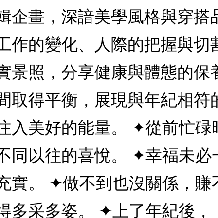
輯企畫，深諳美學風格與穿搭
工作的變化、人際的把握與切
實景照，分享健康與體態的保
間取得平衡，展現與年紀相符
注入美好的能量。 ✦從前忙碌
不同以往的喜悅。 ✦幸福未必
充實。 ✦做不到也沒關係，賺
得多采多姿。 ✦上了年紀後，