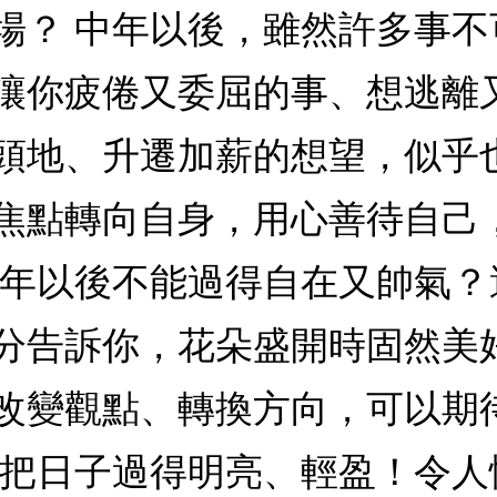
場？ 中年以後，雖然許多事
讓你疲倦又委屈的事、想逃離
頭地、升遷加薪的想望，似乎
焦點轉向自身，用心善待自己
中年以後不能過得自在又帥氣
分告訴你，花朵盛開時固然美
改變觀點、轉換方向，可以期
著把日子過得明亮、輕盈！令人