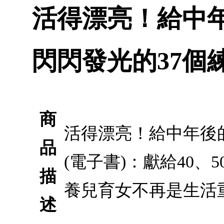
活得漂亮！給中
閃閃發光的37個練
商
活得漂亮！給中年後
品
(電子書)：獻給40
描
養兒育女不再是生活
述