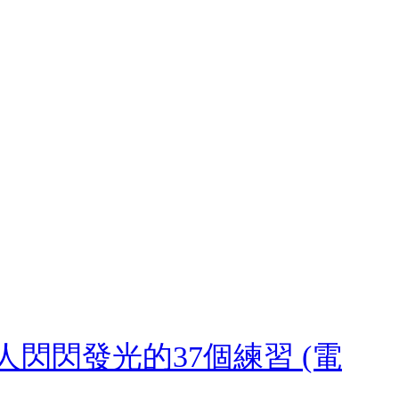
閃閃發光的37個練習 (電