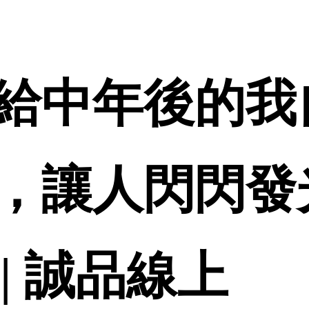
給中年後的我
，讓人閃閃發
 | 誠品線上