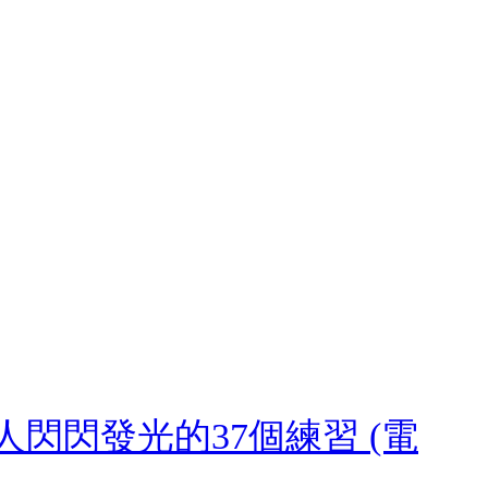
閃閃發光的37個練習 (電