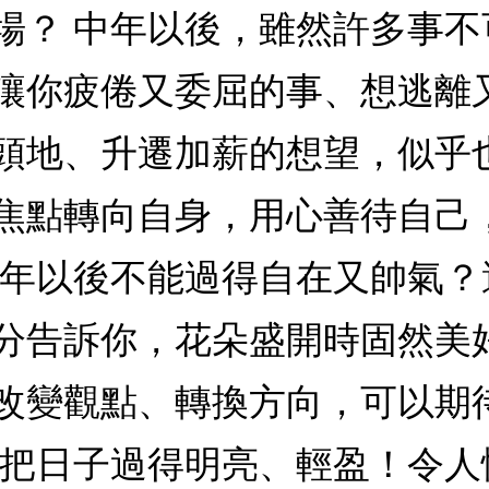
場？ 中年以後，雖然許多事
讓你疲倦又委屈的事、想逃離
頭地、升遷加薪的想望，似乎
焦點轉向自身，用心善待自己
中年以後不能過得自在又帥氣
分告訴你，花朵盛開時固然美
改變觀點、轉換方向，可以期
著把日子過得明亮、輕盈！令人