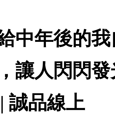
給中年後的我
，讓人閃閃發
 | 誠品線上