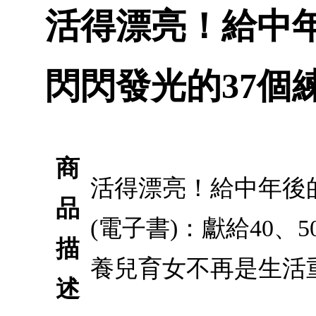
活得漂亮！給中
閃閃發光的37個練
商
活得漂亮！給中年後
品
(電子書)：獻給40
描
養兒育女不再是生活
述