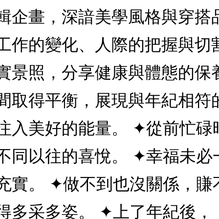
輯企畫，深諳美學風格與穿搭
工作的變化、人際的把握與切
實景照，分享健康與體態的保
間取得平衡，展現與年紀相符
注入美好的能量。 ✦從前忙碌
不同以往的喜悅。 ✦幸福未必
充實。 ✦做不到也沒關係，賺
得多采多姿。 ✦上了年紀後，