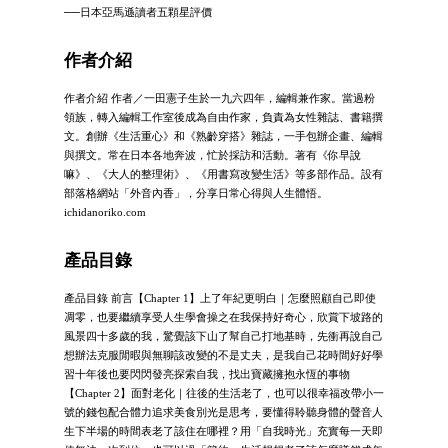
──日本亞馬遜讀者五顆星評價
作者介紹
作者介紹 作者／一田憲子生於一九六四年，編輯兼作家。當過粉
領族，轉入編輯工作室後成為自由作家，負責為女性雜誌、書籍撰
文。創辦《生活重心》和《熟齡穿搭》雜誌，一手包辦企畫、編輯
與撰文。常在日本各地奔波，忙於採訪和活動。著有《你早說
嘛》、《大人的整理術》、《用書寫改變生活》等多部作品。設有
部落格網站「外音內香」，分享日常心得與人生體悟。
ichidanoriko.com
產品目錄
產品目錄 前言【Chapter 1】上了年紀更明白｜怎麼照顧自己即使
凋零，也要繼續享受人生學會操之在我保持好奇心，欣賞下坡路的
風景四十多歲的我，驚覺該下山了幫自己打地基時，先衝再說自己
想辦法克服閒暇與無聊該改變的不是丈夫，是我自己花時間好好學
習十年後也要閃閃發亮探索自我，找出寶藏擁抱永恆的事物
【Chapter 2】面對老化｜往後的生活老了，也可以很幸福改帶小一
號的錢包配合體力追求美食別光是思考，要懂得聆聽身體的聲音人
生下半場的時間表老了該住在哪裡？用「自我時光」充實每一天即