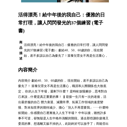
活得漂亮！給中年後的我自己：優雅的日
常打理，讓人閃閃發光的37個練習 (電子
書)
商
活得漂亮！給中年後的我自己：優雅的日常打理，讓人閃閃發
品
光的37個練習 (電子書)：獻給40、50、60歲的你，現在開
描
始，差不多該以自己為優先了！當養兒育女不再是生活重心，
述
內容簡介
內容簡介 獻給40、50、60歲的你， 現在開始，差不多該以自己為
優先了！ 當養兒育女不再是生活重心，職涯和人際關係也大致底
定， 你的人生下半場，還剩下什麼？ 是時候放慢腳步，思考對自
己來說，什麼是真正重要的事！ ▎迎接一生只有一次的老後，活
出最舒服的自己 體力衰退、減重停滯、拓展工作領域的速度變
慢、對未知世界的期待減少、擔心「別人不再需要我」⋯⋯什麼時
候開始，你感覺自己逐漸進入人生下半場？ 中年以後，雖然許多
事不可逆，卻無疑是人生中格外清醒的階段。過去那些讓你疲倦又
委屈的事、想逃離又躲不掉的人，此刻終於可以放手了；而能否出