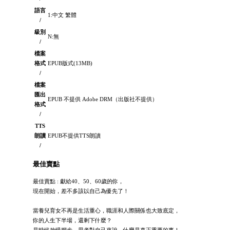
語言
1:中文 繁體
/
級別
N:無
/
檔案
格式
EPUB版式(13MB)
/
檔案
匯出
EPUB 不提供 Adobe DRM（出版社不提供）
格式
/
TTS
朗讀
EPUB不提供TTS朗讀
/
最佳賣點
最佳賣點 : 獻給40、50、60歲的你，
現在開始，差不多該以自己為優先了！
當養兒育女不再是生活重心，職涯和人際關係也大致底定，
你的人生下半場，還剩下什麼？