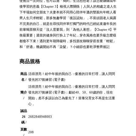
使無法一次到位，也可以過「簡約」生活想想老了該怎麼賺錢成年
後學習的意義【Chapter 3】檢視人際關係｜人與人的相處之道人生
下半場如何交朋友？夫妻本就不同用心陪伴年邁的雙親向年輕人看
齊人生只求輕鬆，那多無趣學習「後設認知」，不當頑固老人揭露
不完美的自己，就是在尋找同伴單打獨鬥的時代已經結束邀年長的
前輩喝茶聊天從「沒人需要我」到「為他人著想」【Chapter 4】平
衡最重要｜適當的健身與打扮上了年紀，穿衣風格也要升級怎麼樣
都瘦不下來！遇到更年期障礙時，多找朋友聊聊穿搭首重「輕鬆」
和「舒適」幾歲開始不再「染髮」？小細節也要乾淨整齊後記
商品規格
商品
活得漂亮！給中年後的我自己：優雅的日常打理，讓人閃閃
名 /
發光的37個練習 (電子書)
活得漂亮！給中年後的我自己：優雅的日常打理，讓人閃閃
簡介
發光的37個練習 (電子書)：獻給40、50、60歲的你，現在
/
開始，差不多該以自己為優先了！當養兒育女不再是生活重
心，
誠品
26
2682848948003
碼 /
頁數
208
/