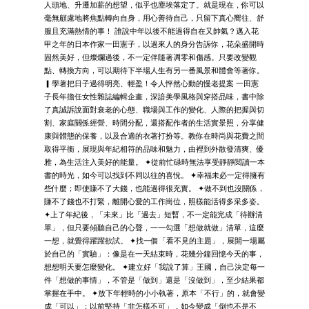
人頭地、升遷加薪的想望，似乎也塵埃落定了。就是現在，你可以
毫無顧慮地將焦點轉向自身，用心善待自己，只留下真心嚮往、舒
服且充滿熱情的事！ 誰說中年以後不能過得自在又帥氣？邁入花
甲之年的日本作家一田憲子，以過來人的身分告訴你，花朵盛開時
固然美好，但燦爛過後，不一定伴隨著凋零和傷感。只要改變觀
點、轉換方向，可以期待下半場人生有另一番風景和體會等著你。
▎學著把日子過得明亮、輕盈！令人怦然心動的慢老提案 一田憲
子長年擔任女性雜誌編輯企畫，深諳美學風格與穿搭品味，書中除
了真誠訴說面對衰老的心態、職場與工作的變化、人際的把握與切
割、家庭關係經營、時間分配，還搭配作者的生活實景照，分享健
康與體態的保養，以及合適的衣著打扮等。教你在時尚與花費之間
取得平衡，展現與年紀相符的品味和魅力，由裡到外散發清爽、優
雅，為生活注入美好的能量。 ✦從前忙碌時無法享受靜靜閱讀一本
書的時光，如今可以找到不同以往的喜悅。 ✦幸福未必一定得擁有
些什麼；即使賺不了大錢，也能過得很充實。 ✦做不到也沒關係，
賺不了錢也不打緊，離開心愛的工作崗位，照樣能活得多采多姿。
✦上了年紀後，「未來」比「過去」短暫，不一定能完成「待辦清
單」，但只要傾聽自己的心聲，一一勾選「想做就做」清單，這麼
一想，就覺得躍躍欲試。 ✦找一個「看不見的主題」，展開一場屬
於自己的「實驗」：像是在一天結束時，花幾分鐘回憶今天的事，
想想明天要怎麼變化。 ✦建立好「我說了算」王國，自己決定每一
件「想做的事情」，不管是「做到」還是「沒做到」，至少結果都
掌握在手中。 ✦放下年輕時的小小執著，原本「不行」的，就會變
成「可以」；以前堅持「非怎樣不可」，如今變成「倒也不是不