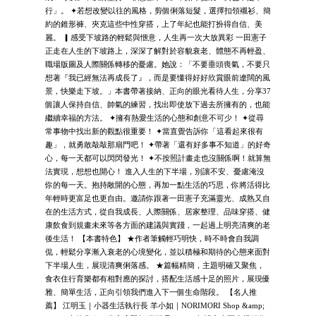
行」。 ✦若想改變以往的風格，剪個俐落短髮，選擇扣領襯衫、簡
約的錐形褲、夾克這些中性穿搭，上了年紀也能打扮得自信、美
麗。 ▎感受下坡路的輕鬆與愜意，人生再一次大放異彩 一田憲子
正走在人生的下坡路上，深深了解對於容貌衰老、體態不再輕盈、
職場版圖及人際關係轉移的憂慮。她說：「不要垂頭喪氣，不要只
想著『我已經無法再成長了』，而是要懂得好好欣賞眼前遼闊的風
景，快樂走下坡。」本書帶著接納、正向的眼光看待人生，分享37
個讓人保持自信、帥氣的練習，找出即使放下過去所擁有的，也能
繼續幸福的方法。 ✦擁有熱愛生活的心態和創意不可少！ ✦從尋
常事物中找出新的觀點很重要！ ✦當直覺告訴你「這看起來很有
趣」，就勇敢敲敲那扇門吧！ ✦帶著「還有好多事不知道」的好奇
心，每一天都可以閃閃發光！ ✦不按照計畫走也沒關係啊！就算無
法實現，想想也開心！ 進入人生的下半場，別讓不安、憂慮淹沒
你的每一天。抱持敞開的心態，再加一點生活的巧思，你將活得比
年輕時更富足也更自由。邀請你跟著一田憲子充滿靈光、成熟又自
在的生活方式，從自我成長、人際關係、居家整理、品味穿搭、健
康飲食到規畫未來等各方面的建議與實踐，一起過上明亮清爽的老
後生活！ 【本書特色】 ★作者筆觸輕巧明快，時不時會自我調
侃，輕鬆分享漸入衰老的心境變化，並以積極和期待的心態來面對
下半場人生，展現清爽俐落感。 ★篇幅精簡，主題明確又聚焦，
食衣住行育樂都有相對應的探討，搭配生活感十足的照片，展現優
雅、簡單生活，正向引領我們進入下一個生命階段。 【名人推
薦】 江明玉｜小器生活執行長 羊小如｜NORIMORI Shop &amp;