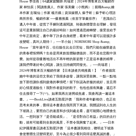
House 李佳燕｜64歲家庭醫師 尚瑞君｜2024年博客來百大暢銷作
家 林怡辰｜閱讀推廣人、作家 張美蘭（小熊媽）｜親職&amp;繪
本作家 彭菊仙｜作家 楊月娥｜資深媒體人 蘇予昕｜蘇予昕心理諮
商所所長、暢銷作家 ──優雅推薦（依首字筆畫排序） 「意識自己
邁入中年後，從慌了手腳到透過閱讀、聆聽身體聲音去理解，發現
這可是重新關注自己的最好時刻！如何透過思維轉變，接受並給予
中年正面肯定，書中舉了許多自身經歷，看來中年還可以迎接許多
改變呢，真叫人期待！」──羊小如｜NORIMORI Shop &amp;
House 「當年過半百，往往餘生比去日苦短，我們只能在緬懷逝去
的青春裡悵惘嗎？生命是用來創造體驗價值的，而不是在悲觀中浪
費。如何從容優雅地活出不再年輕的新姿態？正是這本書的精華，
讓我們帶著好奇心閱讀，讓生活持續閃閃發光。」──尚瑞君｜
2024年博客來百大暢銷作家 【日本讀者共鳴推薦！】 「作者描寫
她中年後的這些文章給了我很多啟發，讓我深受鼓舞。一點一點地
放下那些讓你感到疲倦的事情吧！留下你認為舒服的就好，並且用
好心情度過餘生！我對作者提到的鞋子、包包也很有興趣，還忍不
住去搜尋了一下(^^)。如果我再次迷惘或焦慮，我會再讀一遍這本
書。」──BookLive讀者五顆星評價 「我和作者年齡相仿，也正在
思考未來的事，覺得這本書適合我而買下來讀。我體認到在人生的
下坡路上，要照自己的速度和步伐到處走看，盡可能開心地體會生
活。一想到放下『是否能成長』、『是否對自己有益』的目的去行
動，就有可能看到全新的風景，不禁令我興奮了起來。」──日本
紀伊國屋書店讀者五顆星評價 「這本書讓我相信，聰明走下坡路
會使整體生活變得更好。至今為止很少看到寫得這麼真誠的書。」