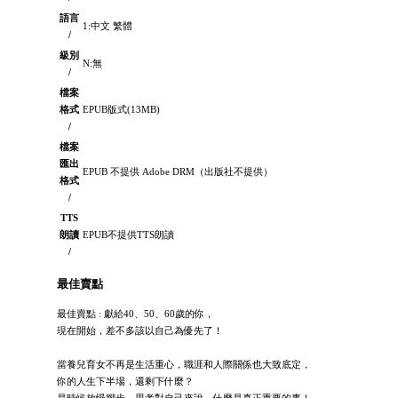
語言
1:中文 繁體
/
級別
N:無
/
檔案
格式
EPUB版式(13MB)
/
檔案
匯出
EPUB 不提供 Adobe DRM（出版社不提供）
格式
/
TTS
朗讀
EPUB不提供TTS朗讀
/
最佳賣點
最佳賣點 : 獻給40、50、60歲的你，
現在開始，差不多該以自己為優先了！
當養兒育女不再是生活重心，職涯和人際關係也大致底定，
你的人生下半場，還剩下什麼？