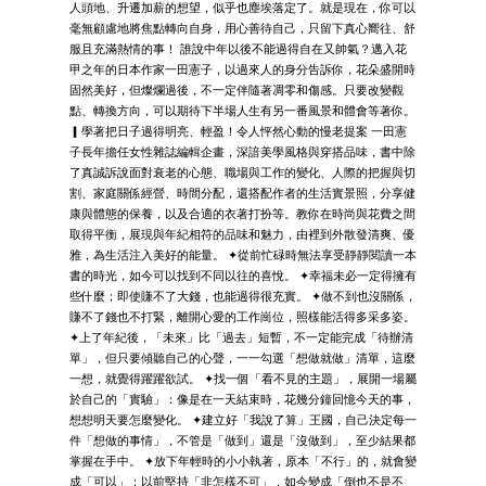
人頭地、升遷加薪的想望，似乎也塵埃落定了。就是現在，你可以
毫無顧慮地將焦點轉向自身，用心善待自己，只留下真心嚮往、舒
服且充滿熱情的事！ 誰說中年以後不能過得自在又帥氣？邁入花
甲之年的日本作家一田憲子，以過來人的身分告訴你，花朵盛開時
固然美好，但燦爛過後，不一定伴隨著凋零和傷感。只要改變觀
點、轉換方向，可以期待下半場人生有另一番風景和體會等著你。
▎學著把日子過得明亮、輕盈！令人怦然心動的慢老提案 一田憲
子長年擔任女性雜誌編輯企畫，深諳美學風格與穿搭品味，書中除
了真誠訴說面對衰老的心態、職場與工作的變化、人際的把握與切
割、家庭關係經營、時間分配，還搭配作者的生活實景照，分享健
康與體態的保養，以及合適的衣著打扮等。教你在時尚與花費之間
取得平衡，展現與年紀相符的品味和魅力，由裡到外散發清爽、優
雅，為生活注入美好的能量。 ✦從前忙碌時無法享受靜靜閱讀一本
書的時光，如今可以找到不同以往的喜悅。 ✦幸福未必一定得擁有
些什麼；即使賺不了大錢，也能過得很充實。 ✦做不到也沒關係，
賺不了錢也不打緊，離開心愛的工作崗位，照樣能活得多采多姿。
✦上了年紀後，「未來」比「過去」短暫，不一定能完成「待辦清
單」，但只要傾聽自己的心聲，一一勾選「想做就做」清單，這麼
一想，就覺得躍躍欲試。 ✦找一個「看不見的主題」，展開一場屬
於自己的「實驗」：像是在一天結束時，花幾分鐘回憶今天的事，
想想明天要怎麼變化。 ✦建立好「我說了算」王國，自己決定每一
件「想做的事情」，不管是「做到」還是「沒做到」，至少結果都
掌握在手中。 ✦放下年輕時的小小執著，原本「不行」的，就會變
成「可以」；以前堅持「非怎樣不可」，如今變成「倒也不是不