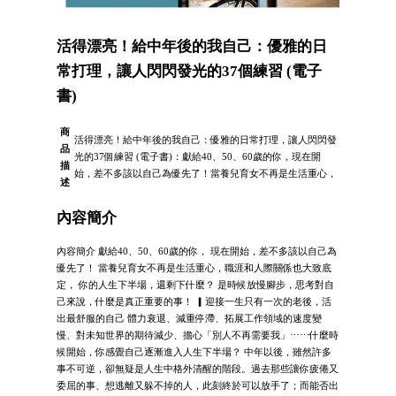
活得漂亮！給中年後的我自己：優雅的日
常打理，讓人閃閃發光的37個練習 (電子
書)
商
活得漂亮！給中年後的我自己：優雅的日常打理，讓人閃閃發
品
光的37個練習 (電子書)：獻給40、50、60歲的你，現在開
描
始，差不多該以自己為優先了！當養兒育女不再是生活重心，
述
內容簡介
內容簡介 獻給40、50、60歲的你， 現在開始，差不多該以自己為
優先了！ 當養兒育女不再是生活重心，職涯和人際關係也大致底
定， 你的人生下半場，還剩下什麼？ 是時候放慢腳步，思考對自
己來說，什麼是真正重要的事！ ▎迎接一生只有一次的老後，活
出最舒服的自己 體力衰退、減重停滯、拓展工作領域的速度變
慢、對未知世界的期待減少、擔心「別人不再需要我」⋯⋯什麼時
候開始，你感覺自己逐漸進入人生下半場？ 中年以後，雖然許多
事不可逆，卻無疑是人生中格外清醒的階段。過去那些讓你疲倦又
委屈的事、想逃離又躲不掉的人，此刻終於可以放手了；而能否出