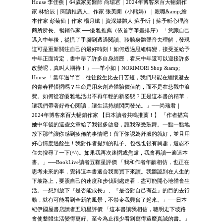
House 李佳燕｜64歲家庭醫師 尚瑞君｜2024年博客來百大暢銷作
家 林怡辰｜閱讀推廣人、作家 張美蘭（小熊媽）｜親職&amp;繪
本作家 彭菊仙｜作家 楊月娥｜資深媒體人 蘇予昕｜蘇予昕心理諮
商所所長、暢銷作家 ──優雅推薦（依首字筆畫排序） 「意識自己
邁入中年後，從慌了手腳到透過閱讀、聆聽身體聲音去理解，發現
這可是重新關注自己的最好時刻！如何透過思維轉變，接受並給予
中年正面肯定，書中舉了許多自身經歷，看來中年還可以迎接許多
改變呢，真叫人期待！」──羊小如｜NORIMORI Shop &amp;
House 「當年過半百，往往餘生比去日苦短，我們只能在緬懷逝去
的青春裡悵惘嗎？生命是用來創造體驗價值的，而不是在悲觀中浪
費。如何從容優雅地活出不再年輕的新姿態？正是這本書的精華，
讓我們帶著好奇心閱讀，讓生活持續閃閃發光。」──尚瑞君｜
2024年博客來百大暢銷作家 【日本讀者共鳴推薦！】 「作者描寫
她中年後的這些文章給了我很多啟發，讓我深受鼓舞。一點一點地
放下那些讓你感到疲倦的事情吧！留下你認為舒服的就好，並且用
好心情度過餘生！我對作者提到的鞋子、包包也很有興趣，還忍不
住去搜尋了一下(^^)。如果我再次迷惘或焦慮，我會再讀一遍這本
書。」──BookLive讀者五顆星評價 「我和作者年齡相仿，也正在
思考未來的事，覺得這本書適合我而買下來讀。我體認到在人生的
下坡路上，要照自己的速度和步伐到處走看，盡可能開心地體會生
活。一想到放下『是否能成長』、『是否對自己有益』的目的去行
動，就有可能看到全新的風景，不禁令我興奮了起來。」──日本
紀伊國屋書店讀者五顆星評價 「這本書讓我相信，聰明走下坡路
會使整體生活變得更好。至今為止很少看到寫得這麼真誠的書。」