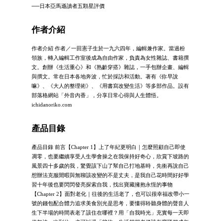
──日本亞馬遜讀者五顆星評價
作者介紹
作者介紹 作者／一田憲子生於一九六四年，編輯兼作家。當過粉
領族，轉入編輯工作室後成為自由作家，負責為女性雜誌、書籍撰
文。創辦《生活重心》和《熟齡穿搭》雜誌，一手包辦企畫、編輯
與撰文。常在日本各地奔波，忙於採訪和活動。著有《你早說
嘛》、《大人的整理術》、《用書寫改變生活》等多部作品。設有
部落格網站「外音內香」，分享日常心得與人生體悟。
ichidanoriko.com
產品目錄
產品目錄 前言【Chapter 1】上了年紀更明白｜怎麼照顧自己即使
凋零，也要繼續享受人生學會操之在我保持好奇心，欣賞下坡路的
風景四十多歲的我，驚覺該下山了幫自己打地基時，先衝再說自己
想辦法克服閒暇與無聊該改變的不是丈夫，是我自己花時間好好學
習十年後也要閃閃發亮探索自我，找出寶藏擁抱永恆的事物
【Chapter 2】面對老化｜往後的生活老了，也可以很幸福改帶小一
號的錢包配合體力追求美食別光是思考，要懂得聆聽身體的聲音人
生下半場的時間表老了該住在哪裡？用「自我時光」充實每一天即