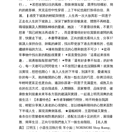
行」。 ✦若想改變以往的風格，剪個俐落短髮，選擇扣領襯衫、簡
約的錐形褲、夾克這些中性穿搭，上了年紀也能打扮得自信、美
麗。 ▎感受下坡路的輕鬆與愜意，人生再一次大放異彩 一田憲子
正走在人生的下坡路上，深深了解對於容貌衰老、體態不再輕盈、
職場版圖及人際關係轉移的憂慮。她說：「不要垂頭喪氣，不要只
想著『我已經無法再成長了』，而是要懂得好好欣賞眼前遼闊的風
景，快樂走下坡。」本書帶著接納、正向的眼光看待人生，分享37
個讓人保持自信、帥氣的練習，找出即使放下過去所擁有的，也能
繼續幸福的方法。 ✦擁有熱愛生活的心態和創意不可少！ ✦從尋
常事物中找出新的觀點很重要！ ✦當直覺告訴你「這看起來很有
趣」，就勇敢敲敲那扇門吧！ ✦帶著「還有好多事不知道」的好奇
心，每一天都可以閃閃發光！ ✦不按照計畫走也沒關係啊！就算無
法實現，想想也開心！ 進入人生的下半場，別讓不安、憂慮淹沒
你的每一天。抱持敞開的心態，再加一點生活的巧思，你將活得比
年輕時更富足也更自由。邀請你跟著一田憲子充滿靈光、成熟又自
在的生活方式，從自我成長、人際關係、居家整理、品味穿搭、健
康飲食到規畫未來等各方面的建議與實踐，一起過上明亮清爽的老
後生活！ 【本書特色】 ★作者筆觸輕巧明快，時不時會自我調
侃，輕鬆分享漸入衰老的心境變化，並以積極和期待的心態來面對
下半場人生，展現清爽俐落感。 ★篇幅精簡，主題明確又聚焦，
食衣住行育樂都有相對應的探討，搭配生活感十足的照片，展現優
雅、簡單生活，正向引領我們進入下一個生命階段。 【名人推
薦】 江明玉｜小器生活執行長 羊小如｜NORIMORI Shop &amp;