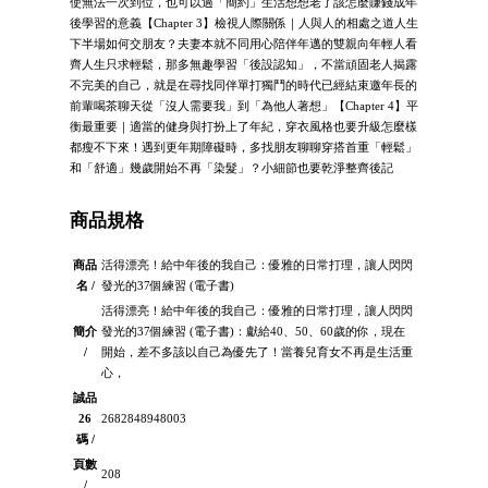
使無法一次到位，也可以過「簡約」生活想想老了該怎麼賺錢成年
後學習的意義【Chapter 3】檢視人際關係｜人與人的相處之道人生
下半場如何交朋友？夫妻本就不同用心陪伴年邁的雙親向年輕人看
齊人生只求輕鬆，那多無趣學習「後設認知」，不當頑固老人揭露
不完美的自己，就是在尋找同伴單打獨鬥的時代已經結束邀年長的
前輩喝茶聊天從「沒人需要我」到「為他人著想」【Chapter 4】平
衡最重要｜適當的健身與打扮上了年紀，穿衣風格也要升級怎麼樣
都瘦不下來！遇到更年期障礙時，多找朋友聊聊穿搭首重「輕鬆」
和「舒適」幾歲開始不再「染髮」？小細節也要乾淨整齊後記
商品規格
商品
活得漂亮！給中年後的我自己：優雅的日常打理，讓人閃閃
名 /
發光的37個練習 (電子書)
活得漂亮！給中年後的我自己：優雅的日常打理，讓人閃閃
簡介
發光的37個練習 (電子書)：獻給40、50、60歲的你，現在
/
開始，差不多該以自己為優先了！當養兒育女不再是生活重
心，
誠品
26
2682848948003
碼 /
頁數
208
/