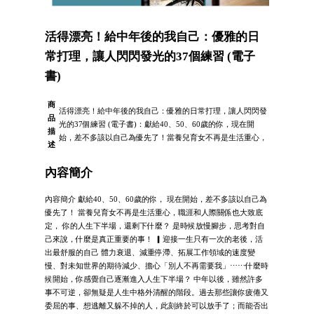
活得漂亮！給中年後的我自己：優雅的日
常打理，讓人閃閃發光的37個練習 (電子
書)
商
活得漂亮！給中年後的我自己：優雅的日常打理，讓人閃閃發
品
光的37個練習 (電子書)：獻給40、50、60歲的你，現在開
描
始，差不多該以自己為優先了！當養兒育女不再是生活重心，
述
內容簡介
內容簡介 獻給40、50、60歲的你， 現在開始，差不多該以自己為
優先了！ 當養兒育女不再是生活重心，職涯和人際關係也大致底
定， 你的人生下半場，還剩下什麼？ 是時候放慢腳步，思考對自
己來說，什麼是真正重要的事！ ▎迎接一生只有一次的老後，活
出最舒服的自己 體力衰退、減重停滯、拓展工作領域的速度變
慢、對未知世界的期待減少、擔心「別人不再需要我」⋯⋯什麼時
候開始，你感覺自己逐漸進入人生下半場？ 中年以後，雖然許多
事不可逆，卻無疑是人生中格外清醒的階段。過去那些讓你疲倦又
委屈的事、想逃離又躲不掉的人，此刻終於可以放手了；而能否出