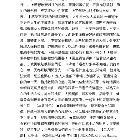
行」。 ✦若想改變以往的風格，剪個俐落短髮，選擇扣領襯衫、簡
約的錐形褲、夾克這些中性穿搭，上了年紀也能打扮得自信、美
麗。 ▎感受下坡路的輕鬆與愜意，人生再一次大放異彩 一田憲子
正走在人生的下坡路上，深深了解對於容貌衰老、體態不再輕盈、
職場版圖及人際關係轉移的憂慮。她說：「不要垂頭喪氣，不要只
想著『我已經無法再成長了』，而是要懂得好好欣賞眼前遼闊的風
景，快樂走下坡。」本書帶著接納、正向的眼光看待人生，分享37
個讓人保持自信、帥氣的練習，找出即使放下過去所擁有的，也能
繼續幸福的方法。 ✦擁有熱愛生活的心態和創意不可少！ ✦從尋
常事物中找出新的觀點很重要！ ✦當直覺告訴你「這看起來很有
趣」，就勇敢敲敲那扇門吧！ ✦帶著「還有好多事不知道」的好奇
心，每一天都可以閃閃發光！ ✦不按照計畫走也沒關係啊！就算無
法實現，想想也開心！ 進入人生的下半場，別讓不安、憂慮淹沒
你的每一天。抱持敞開的心態，再加一點生活的巧思，你將活得比
年輕時更富足也更自由。邀請你跟著一田憲子充滿靈光、成熟又自
在的生活方式，從自我成長、人際關係、居家整理、品味穿搭、健
康飲食到規畫未來等各方面的建議與實踐，一起過上明亮清爽的老
後生活！ 【本書特色】 ★作者筆觸輕巧明快，時不時會自我調
侃，輕鬆分享漸入衰老的心境變化，並以積極和期待的心態來面對
下半場人生，展現清爽俐落感。 ★篇幅精簡，主題明確又聚焦，
食衣住行育樂都有相對應的探討，搭配生活感十足的照片，展現優
雅、簡單生活，正向引領我們進入下一個生命階段。 【名人推
薦】 江明玉｜小器生活執行長 羊小如｜NORIMORI Shop &amp;