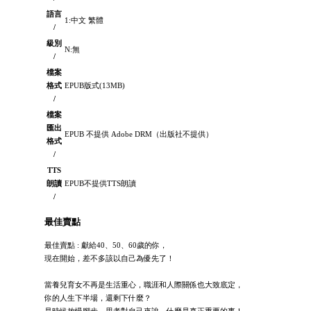
語言
1:中文 繁體
/
級別
N:無
/
檔案
格式
EPUB版式(13MB)
/
檔案
匯出
EPUB 不提供 Adobe DRM（出版社不提供）
格式
/
TTS
朗讀
EPUB不提供TTS朗讀
/
最佳賣點
最佳賣點 : 獻給40、50、60歲的你，
現在開始，差不多該以自己為優先了！
當養兒育女不再是生活重心，職涯和人際關係也大致底定，
你的人生下半場，還剩下什麼？