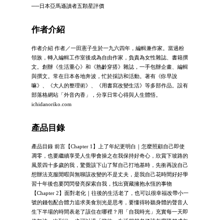
──日本亞馬遜讀者五顆星評價
作者介紹
作者介紹 作者／一田憲子生於一九六四年，編輯兼作家。當過粉
領族，轉入編輯工作室後成為自由作家，負責為女性雜誌、書籍撰
文。創辦《生活重心》和《熟齡穿搭》雜誌，一手包辦企畫、編輯
與撰文。常在日本各地奔波，忙於採訪和活動。著有《你早說
嘛》、《大人的整理術》、《用書寫改變生活》等多部作品。設有
部落格網站「外音內香」，分享日常心得與人生體悟。
ichidanoriko.com
產品目錄
產品目錄 前言【Chapter 1】上了年紀更明白｜怎麼照顧自己即使
凋零，也要繼續享受人生學會操之在我保持好奇心，欣賞下坡路的
風景四十多歲的我，驚覺該下山了幫自己打地基時，先衝再說自己
想辦法克服閒暇與無聊該改變的不是丈夫，是我自己花時間好好學
習十年後也要閃閃發亮探索自我，找出寶藏擁抱永恆的事物
【Chapter 2】面對老化｜往後的生活老了，也可以很幸福改帶小一
號的錢包配合體力追求美食別光是思考，要懂得聆聽身體的聲音人
生下半場的時間表老了該住在哪裡？用「自我時光」充實每一天即