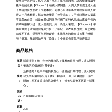
使無法一次到位，也可以過「簡約」生活想想老了該怎麼賺錢成年
後學習的意義【Chapter 3】檢視人際關係｜人與人的相處之道人生
下半場如何交朋友？夫妻本就不同用心陪伴年邁的雙親向年輕人看
齊人生只求輕鬆，那多無趣學習「後設認知」，不當頑固老人揭露
不完美的自己，就是在尋找同伴單打獨鬥的時代已經結束邀年長的
前輩喝茶聊天從「沒人需要我」到「為他人著想」【Chapter 4】平
衡最重要｜適當的健身與打扮上了年紀，穿衣風格也要升級怎麼樣
都瘦不下來！遇到更年期障礙時，多找朋友聊聊穿搭首重「輕鬆」
和「舒適」幾歲開始不再「染髮」？小細節也要乾淨整齊後記
商品規格
商品
活得漂亮！給中年後的我自己：優雅的日常打理，讓人閃閃
名 /
發光的37個練習 (電子書)
活得漂亮！給中年後的我自己：優雅的日常打理，讓人閃閃
簡介
發光的37個練習 (電子書)：獻給40、50、60歲的你，現在
/
開始，差不多該以自己為優先了！當養兒育女不再是生活重
心，
誠品
26
2682848948003
碼 /
頁數
208
/