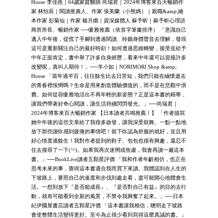
House 李佳燕｜64歲家庭醫師 尚瑞君｜2024年博客來百大暢銷作
家 林怡辰｜閱讀推廣人、作家 張美蘭（小熊媽）｜親職&amp;繪
本作家 彭菊仙｜作家 楊月娥｜資深媒體人 蘇予昕｜蘇予昕心理諮
商所所長、暢銷作家 ──優雅推薦（依首字筆畫排序） 「意識自己
邁入中年後，從慌了手腳到透過閱讀、聆聽身體聲音去理解，發現
這可是重新關注自己的最好時刻！如何透過思維轉變，接受並給予
中年正面肯定，書中舉了許多自身經歷，看來中年還可以迎接許多
改變呢，真叫人期待！」──羊小如｜NORIMORI Shop &amp;
House 「當年過半百，往往餘生比去日苦短，我們只能在緬懷逝去
的青春裡悵惘嗎？生命是用來創造體驗價值的，而不是在悲觀中浪
費。如何從容優雅地活出不再年輕的新姿態？正是這本書的精華，
讓我們帶著好奇心閱讀，讓生活持續閃閃發光。」──尚瑞君｜
2024年博客來百大暢銷作家 【日本讀者共鳴推薦！】 「作者描寫
她中年後的這些文章給了我很多啟發，讓我深受鼓舞。一點一點地
放下那些讓你感到疲倦的事情吧！留下你認為舒服的就好，並且用
好心情度過餘生！我對作者提到的鞋子、包包也很有興趣，還忍不
住去搜尋了一下(^^)。如果我再次迷惘或焦慮，我會再讀一遍這本
書。」──BookLive讀者五顆星評價 「我和作者年齡相仿，也正在
思考未來的事，覺得這本書適合我而買下來讀。我體認到在人生的
下坡路上，要照自己的速度和步伐到處走看，盡可能開心地體會生
活。一想到放下『是否能成長』、『是否對自己有益』的目的去行
動，就有可能看到全新的風景，不禁令我興奮了起來。」──日本
紀伊國屋書店讀者五顆星評價 「這本書讓我相信，聰明走下坡路
會使整體生活變得更好。至今為止很少看到寫得這麼真誠的書。」