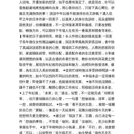
人頭地、升遷加薪的想望，似乎也塵埃落定了。就是現在，你可以
毫無顧慮地將焦點轉向自身，用心善待自己，只留下真心嚮往、舒
服且充滿熱情的事！ 誰說中年以後不能過得自在又帥氣？邁入花
甲之年的日本作家一田憲子，以過來人的身分告訴你，花朵盛開時
固然美好，但燦爛過後，不一定伴隨著凋零和傷感。只要改變觀
點、轉換方向，可以期待下半場人生有另一番風景和體會等著你。
▎學著把日子過得明亮、輕盈！令人怦然心動的慢老提案 一田憲
子長年擔任女性雜誌編輯企畫，深諳美學風格與穿搭品味，書中除
了真誠訴說面對衰老的心態、職場與工作的變化、人際的把握與切
割、家庭關係經營、時間分配，還搭配作者的生活實景照，分享健
康與體態的保養，以及合適的衣著打扮等。教你在時尚與花費之間
取得平衡，展現與年紀相符的品味和魅力，由裡到外散發清爽、優
雅，為生活注入美好的能量。 ✦從前忙碌時無法享受靜靜閱讀一本
書的時光，如今可以找到不同以往的喜悅。 ✦幸福未必一定得擁有
些什麼；即使賺不了大錢，也能過得很充實。 ✦做不到也沒關係，
賺不了錢也不打緊，離開心愛的工作崗位，照樣能活得多采多姿。
✦上了年紀後，「未來」比「過去」短暫，不一定能完成「待辦清
單」，但只要傾聽自己的心聲，一一勾選「想做就做」清單，這麼
一想，就覺得躍躍欲試。 ✦找一個「看不見的主題」，展開一場屬
於自己的「實驗」：像是在一天結束時，花幾分鐘回憶今天的事，
想想明天要怎麼變化。 ✦建立好「我說了算」王國，自己決定每一
件「想做的事情」，不管是「做到」還是「沒做到」，至少結果都
掌握在手中。 ✦放下年輕時的小小執著，原本「不行」的，就會變
成「可以」；以前堅持「非怎樣不可」，如今變成「倒也不是不