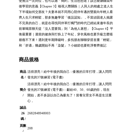
使無法一次到位，也可以過「簡約」生活想想老了該怎麼賺錢成年
後學習的意義【Chapter 3】檢視人際關係｜人與人的相處之道人生
下半場如何交朋友？夫妻本就不同用心陪伴年邁的雙親向年輕人看
齊人生只求輕鬆，那多無趣學習「後設認知」，不當頑固老人揭露
不完美的自己，就是在尋找同伴單打獨鬥的時代已經結束邀年長的
前輩喝茶聊天從「沒人需要我」到「為他人著想」【Chapter 4】平
衡最重要｜適當的健身與打扮上了年紀，穿衣風格也要升級怎麼樣
都瘦不下來！遇到更年期障礙時，多找朋友聊聊穿搭首重「輕鬆」
和「舒適」幾歲開始不再「染髮」？小細節也要乾淨整齊後記
商品規格
商品
活得漂亮！給中年後的我自己：優雅的日常打理，讓人閃閃
名 /
發光的37個練習 (電子書)
活得漂亮！給中年後的我自己：優雅的日常打理，讓人閃閃
簡介
發光的37個練習 (電子書)：獻給40、50、60歲的你，現在
/
開始，差不多該以自己為優先了！當養兒育女不再是生活重
心，
誠品
26
2682848948003
碼 /
頁數
208
/