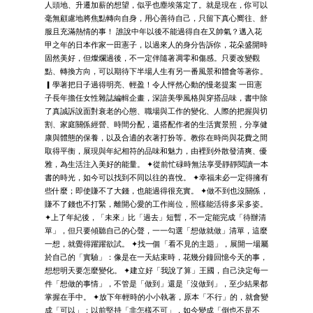
人頭地、升遷加薪的想望，似乎也塵埃落定了。就是現在，你可以
毫無顧慮地將焦點轉向自身，用心善待自己，只留下真心嚮往、舒
服且充滿熱情的事！ 誰說中年以後不能過得自在又帥氣？邁入花
甲之年的日本作家一田憲子，以過來人的身分告訴你，花朵盛開時
固然美好，但燦爛過後，不一定伴隨著凋零和傷感。只要改變觀
點、轉換方向，可以期待下半場人生有另一番風景和體會等著你。
▎學著把日子過得明亮、輕盈！令人怦然心動的慢老提案 一田憲
子長年擔任女性雜誌編輯企畫，深諳美學風格與穿搭品味，書中除
了真誠訴說面對衰老的心態、職場與工作的變化、人際的把握與切
割、家庭關係經營、時間分配，還搭配作者的生活實景照，分享健
康與體態的保養，以及合適的衣著打扮等。教你在時尚與花費之間
取得平衡，展現與年紀相符的品味和魅力，由裡到外散發清爽、優
雅，為生活注入美好的能量。 ✦從前忙碌時無法享受靜靜閱讀一本
書的時光，如今可以找到不同以往的喜悅。 ✦幸福未必一定得擁有
些什麼；即使賺不了大錢，也能過得很充實。 ✦做不到也沒關係，
賺不了錢也不打緊，離開心愛的工作崗位，照樣能活得多采多姿。
✦上了年紀後，「未來」比「過去」短暫，不一定能完成「待辦清
單」，但只要傾聽自己的心聲，一一勾選「想做就做」清單，這麼
一想，就覺得躍躍欲試。 ✦找一個「看不見的主題」，展開一場屬
於自己的「實驗」：像是在一天結束時，花幾分鐘回憶今天的事，
想想明天要怎麼變化。 ✦建立好「我說了算」王國，自己決定每一
件「想做的事情」，不管是「做到」還是「沒做到」，至少結果都
掌握在手中。 ✦放下年輕時的小小執著，原本「不行」的，就會變
成「可以」；以前堅持「非怎樣不可」，如今變成「倒也不是不