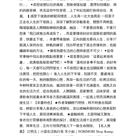
行」。 ✦若想改變以往的風格，剪個俐落短髮，選擇扣領襯衫、簡
約的錐形褲、夾克這些中性穿搭，上了年紀也能打扮得自信、美
麗。 ▎感受下坡路的輕鬆與愜意，人生再一次大放異彩 一田憲子
正走在人生的下坡路上，深深了解對於容貌衰老、體態不再輕盈、
職場版圖及人際關係轉移的憂慮。她說：「不要垂頭喪氣，不要只
想著『我已經無法再成長了』，而是要懂得好好欣賞眼前遼闊的風
景，快樂走下坡。」本書帶著接納、正向的眼光看待人生，分享37
個讓人保持自信、帥氣的練習，找出即使放下過去所擁有的，也能
繼續幸福的方法。 ✦擁有熱愛生活的心態和創意不可少！ ✦從尋
常事物中找出新的觀點很重要！ ✦當直覺告訴你「這看起來很有
趣」，就勇敢敲敲那扇門吧！ ✦帶著「還有好多事不知道」的好奇
心，每一天都可以閃閃發光！ ✦不按照計畫走也沒關係啊！就算無
法實現，想想也開心！ 進入人生的下半場，別讓不安、憂慮淹沒
你的每一天。抱持敞開的心態，再加一點生活的巧思，你將活得比
年輕時更富足也更自由。邀請你跟著一田憲子充滿靈光、成熟又自
在的生活方式，從自我成長、人際關係、居家整理、品味穿搭、健
康飲食到規畫未來等各方面的建議與實踐，一起過上明亮清爽的老
後生活！ 【本書特色】 ★作者筆觸輕巧明快，時不時會自我調
侃，輕鬆分享漸入衰老的心境變化，並以積極和期待的心態來面對
下半場人生，展現清爽俐落感。 ★篇幅精簡，主題明確又聚焦，
食衣住行育樂都有相對應的探討，搭配生活感十足的照片，展現優
雅、簡單生活，正向引領我們進入下一個生命階段。 【名人推
薦】 江明玉｜小器生活執行長 羊小如｜NORIMORI Shop &amp;