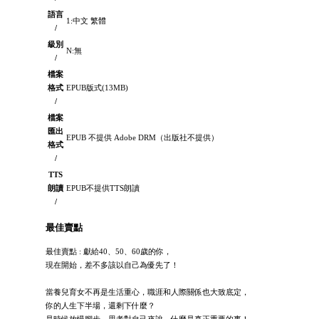
語言
1:中文 繁體
/
級別
N:無
/
檔案
格式
EPUB版式(13MB)
/
檔案
匯出
EPUB 不提供 Adobe DRM（出版社不提供）
格式
/
TTS
朗讀
EPUB不提供TTS朗讀
/
最佳賣點
最佳賣點 : 獻給40、50、60歲的你，
現在開始，差不多該以自己為優先了！
當養兒育女不再是生活重心，職涯和人際關係也大致底定，
你的人生下半場，還剩下什麼？