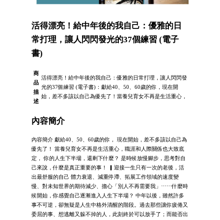
活得漂亮！給中年後的我自己：優雅的日
常打理，讓人閃閃發光的37個練習 (電子
書)
商
活得漂亮！給中年後的我自己：優雅的日常打理，讓人閃閃發
品
光的37個練習 (電子書)：獻給40、50、60歲的你，現在開
描
始，差不多該以自己為優先了！當養兒育女不再是生活重心，
述
內容簡介
內容簡介 獻給40、50、60歲的你， 現在開始，差不多該以自己為
優先了！ 當養兒育女不再是生活重心，職涯和人際關係也大致底
定， 你的人生下半場，還剩下什麼？ 是時候放慢腳步，思考對自
己來說，什麼是真正重要的事！ ▎迎接一生只有一次的老後，活
出最舒服的自己 體力衰退、減重停滯、拓展工作領域的速度變
慢、對未知世界的期待減少、擔心「別人不再需要我」⋯⋯什麼時
候開始，你感覺自己逐漸進入人生下半場？ 中年以後，雖然許多
事不可逆，卻無疑是人生中格外清醒的階段。過去那些讓你疲倦又
委屈的事、想逃離又躲不掉的人，此刻終於可以放手了；而能否出