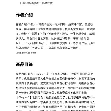
──日本亞馬遜讀者五顆星評價
作者介紹
作者介紹 作者／一田憲子生於一九六四年，編輯兼作家。當過粉
領族，轉入編輯工作室後成為自由作家，負責為女性雜誌、書籍撰
文。創辦《生活重心》和《熟齡穿搭》雜誌，一手包辦企畫、編輯
與撰文。常在日本各地奔波，忙於採訪和活動。著有《你早說
嘛》、《大人的整理術》、《用書寫改變生活》等多部作品。設有
部落格網站「外音內香」，分享日常心得與人生體悟。
ichidanoriko.com
產品目錄
產品目錄 前言【Chapter 1】上了年紀更明白｜怎麼照顧自己即使
凋零，也要繼續享受人生學會操之在我保持好奇心，欣賞下坡路的
風景四十多歲的我，驚覺該下山了幫自己打地基時，先衝再說自己
想辦法克服閒暇與無聊該改變的不是丈夫，是我自己花時間好好學
習十年後也要閃閃發亮探索自我，找出寶藏擁抱永恆的事物
【Chapter 2】面對老化｜往後的生活老了，也可以很幸福改帶小一
號的錢包配合體力追求美食別光是思考，要懂得聆聽身體的聲音人
生下半場的時間表老了該住在哪裡？用「自我時光」充實每一天即