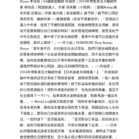
House 李佳燕｜64歲家庭醫師 尚瑞君｜2024年博客來百大暢銷作
家 林怡辰｜閱讀推廣人、作家 張美蘭（小熊媽）｜親職&amp;繪
本作家 彭菊仙｜作家 楊月娥｜資深媒體人 蘇予昕｜蘇予昕心理諮
商所所長、暢銷作家 ──優雅推薦（依首字筆畫排序） 「意識自己
邁入中年後，從慌了手腳到透過閱讀、聆聽身體聲音去理解，發現
這可是重新關注自己的最好時刻！如何透過思維轉變，接受並給予
中年正面肯定，書中舉了許多自身經歷，看來中年還可以迎接許多
改變呢，真叫人期待！」──羊小如｜NORIMORI Shop &amp;
House 「當年過半百，往往餘生比去日苦短，我們只能在緬懷逝去
的青春裡悵惘嗎？生命是用來創造體驗價值的，而不是在悲觀中浪
費。如何從容優雅地活出不再年輕的新姿態？正是這本書的精華，
讓我們帶著好奇心閱讀，讓生活持續閃閃發光。」──尚瑞君｜
2024年博客來百大暢銷作家 【日本讀者共鳴推薦！】 「作者描寫
她中年後的這些文章給了我很多啟發，讓我深受鼓舞。一點一點地
放下那些讓你感到疲倦的事情吧！留下你認為舒服的就好，並且用
好心情度過餘生！我對作者提到的鞋子、包包也很有興趣，還忍不
住去搜尋了一下(^^)。如果我再次迷惘或焦慮，我會再讀一遍這本
書。」──BookLive讀者五顆星評價 「我和作者年齡相仿，也正在
思考未來的事，覺得這本書適合我而買下來讀。我體認到在人生的
下坡路上，要照自己的速度和步伐到處走看，盡可能開心地體會生
活。一想到放下『是否能成長』、『是否對自己有益』的目的去行
動，就有可能看到全新的風景，不禁令我興奮了起來。」──日本
紀伊國屋書店讀者五顆星評價 「這本書讓我相信，聰明走下坡路
會使整體生活變得更好。至今為止很少看到寫得這麼真誠的書。」