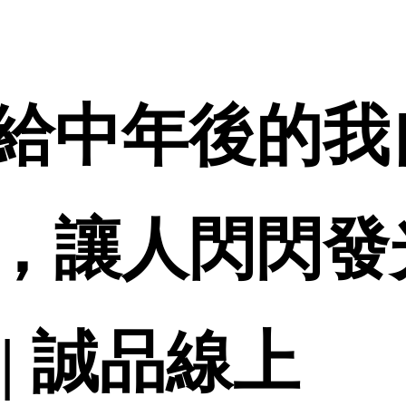
給中年後的我
，讓人閃閃發
 | 誠品線上