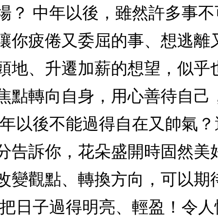
場？ 中年以後，雖然許多事
讓你疲倦又委屈的事、想逃離
頭地、升遷加薪的想望，似乎
焦點轉向自身，用心善待自己
中年以後不能過得自在又帥氣
分告訴你，花朵盛開時固然美
改變觀點、轉換方向，可以期
著把日子過得明亮、輕盈！令人