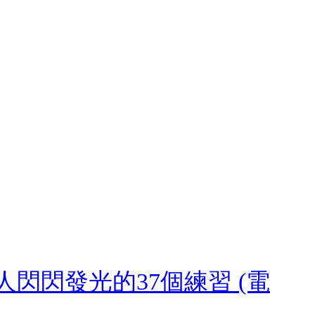
閃閃發光的37個練習 (電