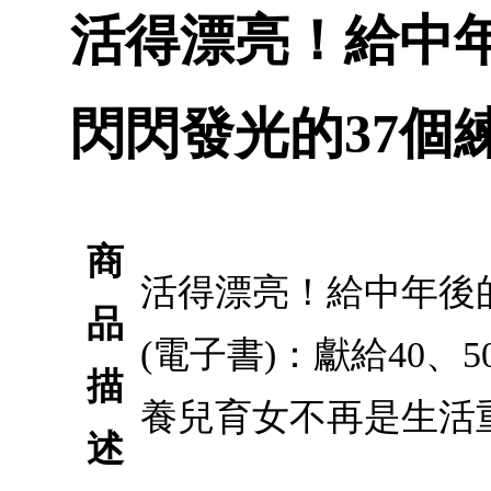
活得漂亮！給中
閃閃發光的37個練
商
活得漂亮！給中年後
品
(電子書)：獻給40
描
養兒育女不再是生活
述