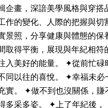
輯企畫，深諳美學風格與穿搭
工作的變化、人際的把握與切
實景照，分享健康與體態的保
間取得平衡，展現與年紀相符
注入美好的能量。 ✦從前忙碌
不同以往的喜悅。 ✦幸福未必
充實。 ✦做不到也沒關係，賺
得多采多姿。 ✦上了年紀後，