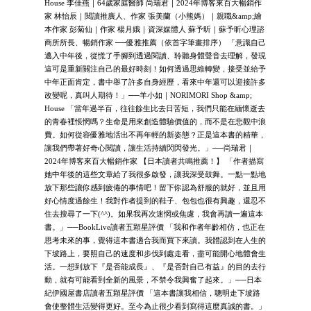
House 李佳燕｜64歲家庭醫師 尚瑞君｜2024年博客來百大暢銷作
家 林怡辰｜閱讀推廣人、作家 張美蘭（小熊媽）｜親職&amp;繪
本作家 彭菊仙｜作家 楊月娥｜資深媒體人 蘇予昕｜蘇予昕心理諮
商所所長、暢銷作家 ──優雅推薦（依首字筆畫排序） 「意識自己
邁入中年後，從慌了手腳到透過閱讀、聆聽身體聲音去理解，發現
這可是重新關注自己的最好時刻！如何透過思維轉變，接受並給予
中年正面肯定，書中舉了許多自身經歷，看來中年還可以迎接許多
改變呢，真叫人期待！」──羊小如｜NORIMORI Shop &amp;
House 「當年過半百，往往餘生比去日苦短，我們只能在緬懷逝去
的青春裡悵惘嗎？生命是用來創造體驗價值的，而不是在悲觀中浪
費。如何從容優雅地活出不再年輕的新姿態？正是這本書的精華，
讓我們帶著好奇心閱讀，讓生活持續閃閃發光。」──尚瑞君｜
2024年博客來百大暢銷作家 【日本讀者共鳴推薦！】 「作者描寫
她中年後的這些文章給了我很多啟發，讓我深受鼓舞。一點一點地
放下那些讓你感到疲倦的事情吧！留下你認為舒服的就好，並且用
好心情度過餘生！我對作者提到的鞋子、包包也很有興趣，還忍不
住去搜尋了一下(^^)。如果我再次迷惘或焦慮，我會再讀一遍這本
書。」──BookLive讀者五顆星評價 「我和作者年齡相仿，也正在
思考未來的事，覺得這本書適合我而買下來讀。我體認到在人生的
下坡路上，要照自己的速度和步伐到處走看，盡可能開心地體會生
活。一想到放下『是否能成長』、『是否對自己有益』的目的去行
動，就有可能看到全新的風景，不禁令我興奮了起來。」──日本
紀伊國屋書店讀者五顆星評價 「這本書讓我相信，聰明走下坡路
會使整體生活變得更好。至今為止很少看到寫得這麼真誠的書。」