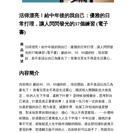
活得漂亮！給中年後的我自己：優雅的日
常打理，讓人閃閃發光的37個練習 (電子
書)
商
活得漂亮！給中年後的我自己：優雅的日常打理，讓人閃閃發
品
光的37個練習 (電子書)：獻給40、50、60歲的你，現在開
描
始，差不多該以自己為優先了！當養兒育女不再是生活重心，
述
內容簡介
內容簡介 獻給40、50、60歲的你， 現在開始，差不多該以自己為
優先了！ 當養兒育女不再是生活重心，職涯和人際關係也大致底
定， 你的人生下半場，還剩下什麼？ 是時候放慢腳步，思考對自
己來說，什麼是真正重要的事！ ▎迎接一生只有一次的老後，活
出最舒服的自己 體力衰退、減重停滯、拓展工作領域的速度變
慢、對未知世界的期待減少、擔心「別人不再需要我」⋯⋯什麼時
候開始，你感覺自己逐漸進入人生下半場？ 中年以後，雖然許多
事不可逆，卻無疑是人生中格外清醒的階段。過去那些讓你疲倦又
委屈的事、想逃離又躲不掉的人，此刻終於可以放手了；而能否出