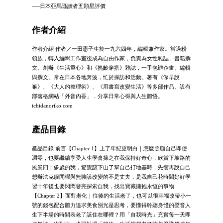
──日本亞馬遜讀者五顆星評價
作者介紹
作者介紹 作者／一田憲子生於一九六四年，編輯兼作家。當過粉
領族，轉入編輯工作室後成為自由作家，負責為女性雜誌、書籍撰
文。創辦《生活重心》和《熟齡穿搭》雜誌，一手包辦企畫、編輯
與撰文。常在日本各地奔波，忙於採訪和活動。著有《你早說
嘛》、《大人的整理術》、《用書寫改變生活》等多部作品。設有
部落格網站「外音內香」，分享日常心得與人生體悟。
ichidanoriko.com
產品目錄
產品目錄 前言【Chapter 1】上了年紀更明白｜怎麼照顧自己即使
凋零，也要繼續享受人生學會操之在我保持好奇心，欣賞下坡路的
風景四十多歲的我，驚覺該下山了幫自己打地基時，先衝再說自己
想辦法克服閒暇與無聊該改變的不是丈夫，是我自己花時間好好學
習十年後也要閃閃發亮探索自我，找出寶藏擁抱永恆的事物
【Chapter 2】面對老化｜往後的生活老了，也可以很幸福改帶小一
號的錢包配合體力追求美食別光是思考，要懂得聆聽身體的聲音人
生下半場的時間表老了該住在哪裡？用「自我時光」充實每一天即