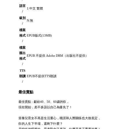
語言
1:中文 繁體
/
級別
N:無
/
檔案
格式
EPUB版式(13MB)
/
檔案
匯出
EPUB 不提供 Adobe DRM（出版社不提供）
格式
/
TTS
朗讀
EPUB不提供TTS朗讀
/
最佳賣點
最佳賣點 : 獻給40、50、60歲的你，
現在開始，差不多該以自己為優先了！
當養兒育女不再是生活重心，職涯和人際關係也大致底定，
你的人生下半場，還剩下什麼？