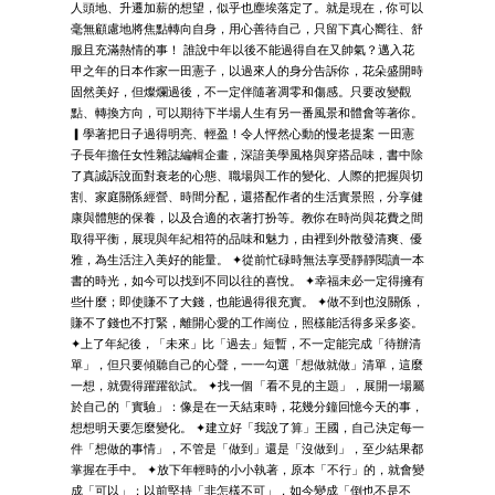
人頭地、升遷加薪的想望，似乎也塵埃落定了。就是現在，你可以
毫無顧慮地將焦點轉向自身，用心善待自己，只留下真心嚮往、舒
服且充滿熱情的事！ 誰說中年以後不能過得自在又帥氣？邁入花
甲之年的日本作家一田憲子，以過來人的身分告訴你，花朵盛開時
固然美好，但燦爛過後，不一定伴隨著凋零和傷感。只要改變觀
點、轉換方向，可以期待下半場人生有另一番風景和體會等著你。
▎學著把日子過得明亮、輕盈！令人怦然心動的慢老提案 一田憲
子長年擔任女性雜誌編輯企畫，深諳美學風格與穿搭品味，書中除
了真誠訴說面對衰老的心態、職場與工作的變化、人際的把握與切
割、家庭關係經營、時間分配，還搭配作者的生活實景照，分享健
康與體態的保養，以及合適的衣著打扮等。教你在時尚與花費之間
取得平衡，展現與年紀相符的品味和魅力，由裡到外散發清爽、優
雅，為生活注入美好的能量。 ✦從前忙碌時無法享受靜靜閱讀一本
書的時光，如今可以找到不同以往的喜悅。 ✦幸福未必一定得擁有
些什麼；即使賺不了大錢，也能過得很充實。 ✦做不到也沒關係，
賺不了錢也不打緊，離開心愛的工作崗位，照樣能活得多采多姿。
✦上了年紀後，「未來」比「過去」短暫，不一定能完成「待辦清
單」，但只要傾聽自己的心聲，一一勾選「想做就做」清單，這麼
一想，就覺得躍躍欲試。 ✦找一個「看不見的主題」，展開一場屬
於自己的「實驗」：像是在一天結束時，花幾分鐘回憶今天的事，
想想明天要怎麼變化。 ✦建立好「我說了算」王國，自己決定每一
件「想做的事情」，不管是「做到」還是「沒做到」，至少結果都
掌握在手中。 ✦放下年輕時的小小執著，原本「不行」的，就會變
成「可以」；以前堅持「非怎樣不可」，如今變成「倒也不是不