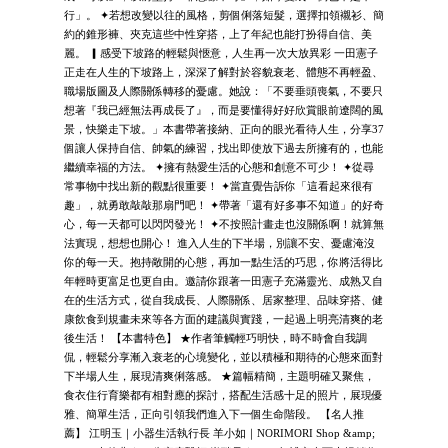
行」。 ✦若想改變以往的風格，剪個俐落短髮，選擇扣領襯衫、簡
約的錐形褲、夾克這些中性穿搭，上了年紀也能打扮得自信、美
麗。 ▎感受下坡路的輕鬆與愜意，人生再一次大放異彩 一田憲子
正走在人生的下坡路上，深深了解對於容貌衰老、體態不再輕盈、
職場版圖及人際關係轉移的憂慮。她說：「不要垂頭喪氣，不要只
想著『我已經無法再成長了』，而是要懂得好好欣賞眼前遼闊的風
景，快樂走下坡。」本書帶著接納、正向的眼光看待人生，分享37
個讓人保持自信、帥氣的練習，找出即使放下過去所擁有的，也能
繼續幸福的方法。 ✦擁有熱愛生活的心態和創意不可少！ ✦從尋
常事物中找出新的觀點很重要！ ✦當直覺告訴你「這看起來很有
趣」，就勇敢敲敲那扇門吧！ ✦帶著「還有好多事不知道」的好奇
心，每一天都可以閃閃發光！ ✦不按照計畫走也沒關係啊！就算無
法實現，想想也開心！ 進入人生的下半場，別讓不安、憂慮淹沒
你的每一天。抱持敞開的心態，再加一點生活的巧思，你將活得比
年輕時更富足也更自由。邀請你跟著一田憲子充滿靈光、成熟又自
在的生活方式，從自我成長、人際關係、居家整理、品味穿搭、健
康飲食到規畫未來等各方面的建議與實踐，一起過上明亮清爽的老
後生活！ 【本書特色】 ★作者筆觸輕巧明快，時不時會自我調
侃，輕鬆分享漸入衰老的心境變化，並以積極和期待的心態來面對
下半場人生，展現清爽俐落感。 ★篇幅精簡，主題明確又聚焦，
食衣住行育樂都有相對應的探討，搭配生活感十足的照片，展現優
雅、簡單生活，正向引領我們進入下一個生命階段。 【名人推
薦】 江明玉｜小器生活執行長 羊小如｜NORIMORI Shop &amp;