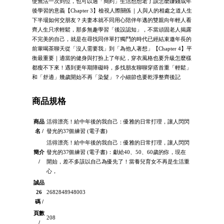
使無法一次到位，也可以過「簡約」生活想想老了該怎麼賺錢成年
後學習的意義【Chapter 3】檢視人際關係｜人與人的相處之道人生
下半場如何交朋友？夫妻本就不同用心陪伴年邁的雙親向年輕人看
齊人生只求輕鬆，那多無趣學習「後設認知」，不當頑固老人揭露
不完美的自己，就是在尋找同伴單打獨鬥的時代已經結束邀年長的
前輩喝茶聊天從「沒人需要我」到「為他人著想」【Chapter 4】平
衡最重要｜適當的健身與打扮上了年紀，穿衣風格也要升級怎麼樣
都瘦不下來！遇到更年期障礙時，多找朋友聊聊穿搭首重「輕鬆」
和「舒適」幾歲開始不再「染髮」？小細節也要乾淨整齊後記
商品規格
商品
活得漂亮！給中年後的我自己：優雅的日常打理，讓人閃閃
名 /
發光的37個練習 (電子書)
活得漂亮！給中年後的我自己：優雅的日常打理，讓人閃閃
簡介
發光的37個練習 (電子書)：獻給40、50、60歲的你，現在
/
開始，差不多該以自己為優先了！當養兒育女不再是生活重
心，
誠品
26
2682848948003
碼 /
頁數
208
/