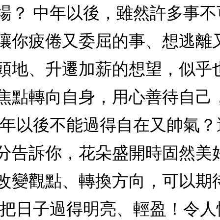
場？ 中年以後，雖然許多事
讓你疲倦又委屈的事、想逃離
頭地、升遷加薪的想望，似乎
焦點轉向自身，用心善待自己
中年以後不能過得自在又帥氣
分告訴你，花朵盛開時固然美
改變觀點、轉換方向，可以期
著把日子過得明亮、輕盈！令人