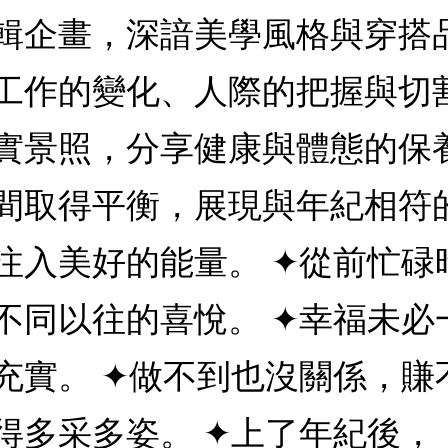
輯企畫，深諳美學風格與穿搭
工作的變化、人際的把握與切
實景照，分享健康與體態的保
間取得平衡，展現與年紀相符
注入美好的能量。 ✦從前忙碌
不同以往的喜悅。 ✦幸福未必
充實。 ✦做不到也沒關係，賺
得多采多姿。 ✦上了年紀後，