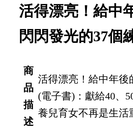
活得漂亮！給中
閃閃發光的37個練
商
活得漂亮！給中年後
品
(電子書)：獻給40
描
養兒育女不再是生活
述