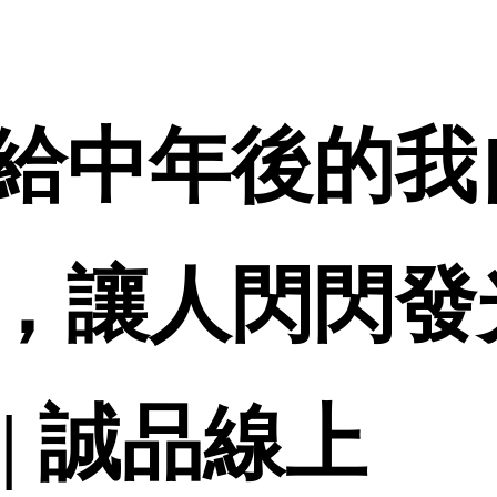
給中年後的我
，讓人閃閃發
 | 誠品線上