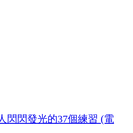
閃閃發光的37個練習 (電