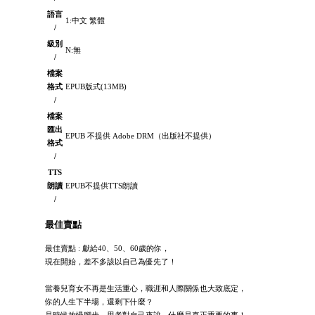
語言
1:中文 繁體
/
級別
N:無
/
檔案
格式
EPUB版式(13MB)
/
檔案
匯出
EPUB 不提供 Adobe DRM（出版社不提供）
格式
/
TTS
朗讀
EPUB不提供TTS朗讀
/
最佳賣點
最佳賣點 : 獻給40、50、60歲的你，
現在開始，差不多該以自己為優先了！
當養兒育女不再是生活重心，職涯和人際關係也大致底定，
你的人生下半場，還剩下什麼？