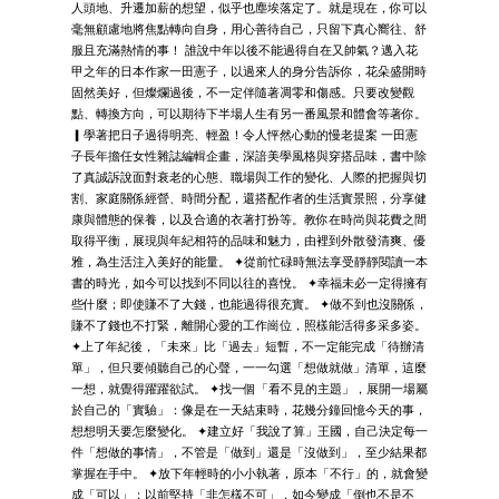
人頭地、升遷加薪的想望，似乎也塵埃落定了。就是現在，你可以
毫無顧慮地將焦點轉向自身，用心善待自己，只留下真心嚮往、舒
服且充滿熱情的事！ 誰說中年以後不能過得自在又帥氣？邁入花
甲之年的日本作家一田憲子，以過來人的身分告訴你，花朵盛開時
固然美好，但燦爛過後，不一定伴隨著凋零和傷感。只要改變觀
點、轉換方向，可以期待下半場人生有另一番風景和體會等著你。
▎學著把日子過得明亮、輕盈！令人怦然心動的慢老提案 一田憲
子長年擔任女性雜誌編輯企畫，深諳美學風格與穿搭品味，書中除
了真誠訴說面對衰老的心態、職場與工作的變化、人際的把握與切
割、家庭關係經營、時間分配，還搭配作者的生活實景照，分享健
康與體態的保養，以及合適的衣著打扮等。教你在時尚與花費之間
取得平衡，展現與年紀相符的品味和魅力，由裡到外散發清爽、優
雅，為生活注入美好的能量。 ✦從前忙碌時無法享受靜靜閱讀一本
書的時光，如今可以找到不同以往的喜悅。 ✦幸福未必一定得擁有
些什麼；即使賺不了大錢，也能過得很充實。 ✦做不到也沒關係，
賺不了錢也不打緊，離開心愛的工作崗位，照樣能活得多采多姿。
✦上了年紀後，「未來」比「過去」短暫，不一定能完成「待辦清
單」，但只要傾聽自己的心聲，一一勾選「想做就做」清單，這麼
一想，就覺得躍躍欲試。 ✦找一個「看不見的主題」，展開一場屬
於自己的「實驗」：像是在一天結束時，花幾分鐘回憶今天的事，
想想明天要怎麼變化。 ✦建立好「我說了算」王國，自己決定每一
件「想做的事情」，不管是「做到」還是「沒做到」，至少結果都
掌握在手中。 ✦放下年輕時的小小執著，原本「不行」的，就會變
成「可以」；以前堅持「非怎樣不可」，如今變成「倒也不是不