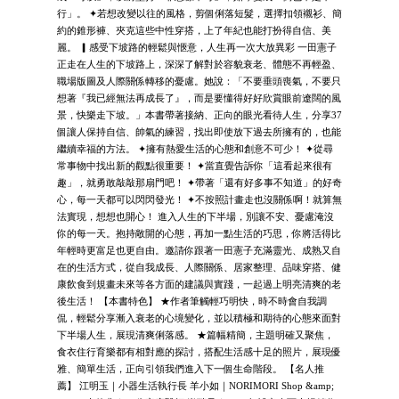
行」。 ✦若想改變以往的風格，剪個俐落短髮，選擇扣領襯衫、簡
約的錐形褲、夾克這些中性穿搭，上了年紀也能打扮得自信、美
麗。 ▎感受下坡路的輕鬆與愜意，人生再一次大放異彩 一田憲子
正走在人生的下坡路上，深深了解對於容貌衰老、體態不再輕盈、
職場版圖及人際關係轉移的憂慮。她說：「不要垂頭喪氣，不要只
想著『我已經無法再成長了』，而是要懂得好好欣賞眼前遼闊的風
景，快樂走下坡。」本書帶著接納、正向的眼光看待人生，分享37
個讓人保持自信、帥氣的練習，找出即使放下過去所擁有的，也能
繼續幸福的方法。 ✦擁有熱愛生活的心態和創意不可少！ ✦從尋
常事物中找出新的觀點很重要！ ✦當直覺告訴你「這看起來很有
趣」，就勇敢敲敲那扇門吧！ ✦帶著「還有好多事不知道」的好奇
心，每一天都可以閃閃發光！ ✦不按照計畫走也沒關係啊！就算無
法實現，想想也開心！ 進入人生的下半場，別讓不安、憂慮淹沒
你的每一天。抱持敞開的心態，再加一點生活的巧思，你將活得比
年輕時更富足也更自由。邀請你跟著一田憲子充滿靈光、成熟又自
在的生活方式，從自我成長、人際關係、居家整理、品味穿搭、健
康飲食到規畫未來等各方面的建議與實踐，一起過上明亮清爽的老
後生活！ 【本書特色】 ★作者筆觸輕巧明快，時不時會自我調
侃，輕鬆分享漸入衰老的心境變化，並以積極和期待的心態來面對
下半場人生，展現清爽俐落感。 ★篇幅精簡，主題明確又聚焦，
食衣住行育樂都有相對應的探討，搭配生活感十足的照片，展現優
雅、簡單生活，正向引領我們進入下一個生命階段。 【名人推
薦】 江明玉｜小器生活執行長 羊小如｜NORIMORI Shop &amp;