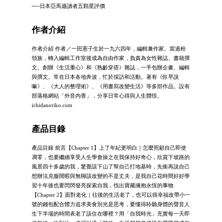
──日本亞馬遜讀者五顆星評價
作者介紹
作者介紹 作者／一田憲子生於一九六四年，編輯兼作家。當過粉
領族，轉入編輯工作室後成為自由作家，負責為女性雜誌、書籍撰
文。創辦《生活重心》和《熟齡穿搭》雜誌，一手包辦企畫、編輯
與撰文。常在日本各地奔波，忙於採訪和活動。著有《你早說
嘛》、《大人的整理術》、《用書寫改變生活》等多部作品。設有
部落格網站「外音內香」，分享日常心得與人生體悟。
ichidanoriko.com
產品目錄
產品目錄 前言【Chapter 1】上了年紀更明白｜怎麼照顧自己即使
凋零，也要繼續享受人生學會操之在我保持好奇心，欣賞下坡路的
風景四十多歲的我，驚覺該下山了幫自己打地基時，先衝再說自己
想辦法克服閒暇與無聊該改變的不是丈夫，是我自己花時間好好學
習十年後也要閃閃發亮探索自我，找出寶藏擁抱永恆的事物
【Chapter 2】面對老化｜往後的生活老了，也可以很幸福改帶小一
號的錢包配合體力追求美食別光是思考，要懂得聆聽身體的聲音人
生下半場的時間表老了該住在哪裡？用「自我時光」充實每一天即