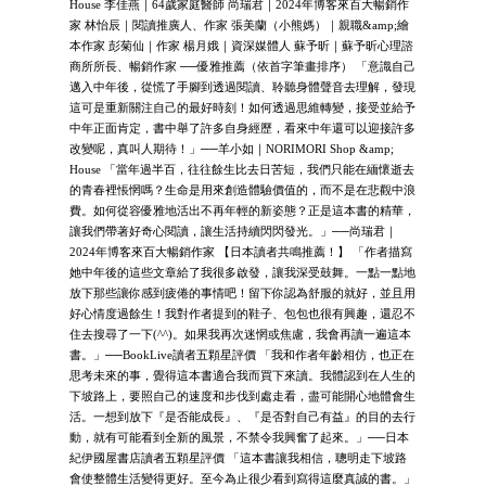
House 李佳燕｜64歲家庭醫師 尚瑞君｜2024年博客來百大暢銷作
家 林怡辰｜閱讀推廣人、作家 張美蘭（小熊媽）｜親職&amp;繪
本作家 彭菊仙｜作家 楊月娥｜資深媒體人 蘇予昕｜蘇予昕心理諮
商所所長、暢銷作家 ──優雅推薦（依首字筆畫排序） 「意識自己
邁入中年後，從慌了手腳到透過閱讀、聆聽身體聲音去理解，發現
這可是重新關注自己的最好時刻！如何透過思維轉變，接受並給予
中年正面肯定，書中舉了許多自身經歷，看來中年還可以迎接許多
改變呢，真叫人期待！」──羊小如｜NORIMORI Shop &amp;
House 「當年過半百，往往餘生比去日苦短，我們只能在緬懷逝去
的青春裡悵惘嗎？生命是用來創造體驗價值的，而不是在悲觀中浪
費。如何從容優雅地活出不再年輕的新姿態？正是這本書的精華，
讓我們帶著好奇心閱讀，讓生活持續閃閃發光。」──尚瑞君｜
2024年博客來百大暢銷作家 【日本讀者共鳴推薦！】 「作者描寫
她中年後的這些文章給了我很多啟發，讓我深受鼓舞。一點一點地
放下那些讓你感到疲倦的事情吧！留下你認為舒服的就好，並且用
好心情度過餘生！我對作者提到的鞋子、包包也很有興趣，還忍不
住去搜尋了一下(^^)。如果我再次迷惘或焦慮，我會再讀一遍這本
書。」──BookLive讀者五顆星評價 「我和作者年齡相仿，也正在
思考未來的事，覺得這本書適合我而買下來讀。我體認到在人生的
下坡路上，要照自己的速度和步伐到處走看，盡可能開心地體會生
活。一想到放下『是否能成長』、『是否對自己有益』的目的去行
動，就有可能看到全新的風景，不禁令我興奮了起來。」──日本
紀伊國屋書店讀者五顆星評價 「這本書讓我相信，聰明走下坡路
會使整體生活變得更好。至今為止很少看到寫得這麼真誠的書。」