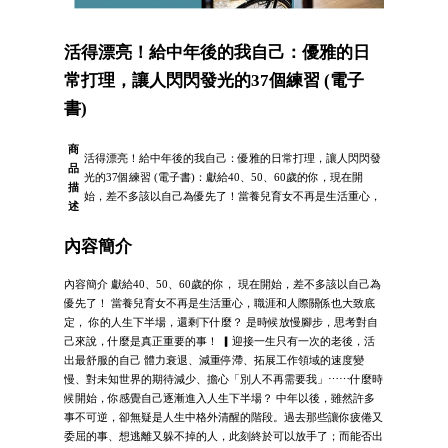
活得漂亮！給中年後的我自己：優雅的日
常打理，讓人閃閃發光的37個練習 (電子
書)
商
活得漂亮！給中年後的我自己：優雅的日常打理，讓人閃閃發
品
光的37個練習 (電子書)：獻給40、50、60歲的你，現在開
描
始，差不多該以自己為優先了！當養兒育女不再是生活重心，
述
內容簡介
內容簡介 獻給40、50、60歲的你， 現在開始，差不多該以自己為
優先了！ 當養兒育女不再是生活重心，職涯和人際關係也大致底
定， 你的人生下半場，還剩下什麼？ 是時候放慢腳步，思考對自
己來說，什麼是真正重要的事！ ▎迎接一生只有一次的老後，活
出最舒服的自己 體力衰退、減重停滯、拓展工作領域的速度變
慢、對未知世界的期待減少、擔心「別人不再需要我」⋯⋯什麼時
候開始，你感覺自己逐漸進入人生下半場？ 中年以後，雖然許多
事不可逆，卻無疑是人生中格外清醒的階段。過去那些讓你疲倦又
委屈的事、想逃離又躲不掉的人，此刻終於可以放手了；而能否出