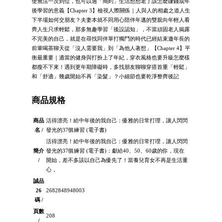
使無法一次到位，也可以過「簡約」生活想想老了該怎麼賺錢成年
後學習的意義【Chapter 3】檢視人際關係｜人與人的相處之道人生
下半場如何交朋友？夫妻本就不同用心陪伴年邁的雙親向年輕人看
齊人生只求輕鬆，那多無趣學習「後設認知」，不當頑固老人揭露
不完美的自己，就是在尋找同伴單打獨鬥的時代已經結束邀年長的
前輩喝茶聊天從「沒人需要我」到「為他人著想」【Chapter 4】平
衡最重要｜適當的健身與打扮上了年紀，穿衣風格也要升級怎麼樣
都瘦不下來！遇到更年期障礙時，多找朋友聊聊穿搭首重「輕鬆」
和「舒適」幾歲開始不再「染髮」？小細節也要乾淨整齊後記
商品規格
商品
活得漂亮！給中年後的我自己：優雅的日常打理，讓人閃閃
名 /
發光的37個練習 (電子書)
活得漂亮！給中年後的我自己：優雅的日常打理，讓人閃閃
簡介
發光的37個練習 (電子書)：獻給40、50、60歲的你，現在
/
開始，差不多該以自己為優先了！當養兒育女不再是生活重
心，
誠品
26
2682848948003
碼 /
頁數
208
/