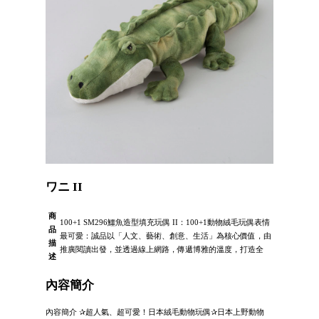
ワニ II
商
100+1 SM296鱷魚造型填充玩偶 II：100+1動物絨毛玩偶表情
品
最可愛：誠品以「人文、藝術、創意、生活」為核心價值，由
描
推廣閱讀出發，並透過線上網路，傳遞博雅的溫度，打造全
述
內容簡介
內容簡介 ✰超人氣、超可愛！日本絨毛動物玩偶✰日本上野動物