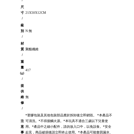
/
尺
寸
21X50X12CM
/
級
別
N:無
/
材
質
聚酯纖維
/
重
量
417
(g)
/
提
供
維
無
修
/
*塑膠包裝及其他包裝部品應於拆卸後立即銷毀。 *本產品不
注
可清洗。*不得接觸火源。*本玩具不適合三歲以下兒童使
意
用。*產品中之細小配件，請勿放入口中，以免誤食。*安全
事
起見，商品破損後請立即終止使用。*本產品可能會因漏水、