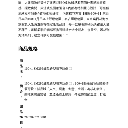
園、大阪海遊館等指定販售品牌✰柔軟觸感和萌萌外表增添療癒
感，擺放房間、床邊或桌面都適合✰內部有特別重心設計，可穩穩
地站立不傾倒✰質地柔軟好摸 、內裏棉花充實【關於100+1】來自
日本的100+1是日本上野動物園、名古屋動物園、東京葛西林海水
族館及大阪海遊館等指定販售品牌，每一款絨毛動物玩偶都讓人愛
不釋手，蓬鬆柔順的觸感可抱可玩適合大小朋友，從天空、叢林到
海洋系列，建立你的可愛動物園！ "
商品規格
商
品
100+1 SM296鱷魚造型填充玩偶 II
名
/
100+1 SM296鱷魚造型填充玩偶 II：100+1動物絨毛玩偶表情
簡
最可愛：誠品以「人文、藝術、創意、生活」為核心價值，
介
由推廣閱讀出發，並透過線上網路，傳遞博雅的溫度，打造
/
全
誠
品
26
2682023718001
碼