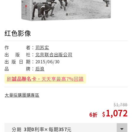
红色影像
作
者：
司苏实
出
版
社：
北京联合出版公司
出
版
日
期：
2015/06/30
品
牌：
后浪
刷
誠品聯名卡
，天天享最高7%回饋
大量採購團購專區
1,788
1,072
6
期
利率
每期
分期
3
0
✕
357
元