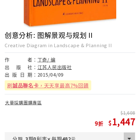
创意分析: 图解景观与规划 II
Creative Diagram in Landscape & Planning II
作
者：
丁奇/ 编
出
版
社：
江苏人民出版社
出
版
日
期：
2015/04/09
刷
誠品聯名卡
，天天享最高7%回饋
大量採購團購專區
1,608
1,447
9
期
利率
每期
分期
3
0
✕
482
元