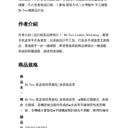
殘膠，不介意者再請訂購。 [ 產地 製造方式 ] 台灣製作 手工縫製
Be Two獨家設計款
作者介紹
作者介紹 [ 設計師及品牌簡介 ]「Be Two Leather Workshop」嚴選
天然皮革手作為發想，以原創設計手工包，打造具手感溫度文創商
品，透過親手一針一縫縫製，希望透過原創商品傳達出一種溫暖、
幸福與歸屬感覺，讓使用者感動。
商品規格
商
品
Be Two 真皮側背厚扁包_抹茶綠皮革
名
/
簡
Be Two 真皮側背厚扁包_抹茶綠皮革：●獨創立體縫法，創造
介
立體感，是機器無法製作而成的●全皮革手縫側背包造型獨
/
創，非機械大量製造●手縫蠟線雙針縫合不易斷，耐用性極佳
誠
品
26
2682032497003