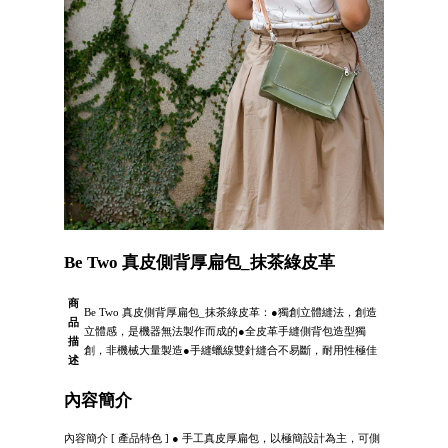
Be Two 真皮側背厚扁包_抹茶綠皮革
商
Be Two 真皮側背厚扁包_抹茶綠皮革：●獨創立體縫法，創造
品
立體感，是機器無法製作而成的●全皮革手縫側背包造型獨
描
創，非機械大量製造●手縫蠟線雙針縫合不易斷，耐用性極佳
述
內容簡介
內容簡介 [ 產品特色 ] ● 手工真皮厚扁包，以極簡設計為主，可側