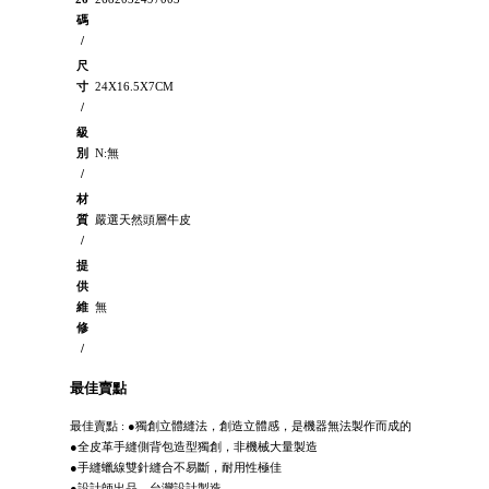
碼
/
尺
寸
24X16.5X7CM
/
級
別
N:無
/
材
質
嚴選天然頭層牛皮
/
提
供
維
無
修
/
最佳賣點
最佳賣點 : ●獨創立體縫法，創造立體感，是機器無法製作而成的
●全皮革手縫側背包造型獨創，非機械大量製造
●手縫蠟線雙針縫合不易斷，耐用性極佳
●設計師出品，台灣設計製造