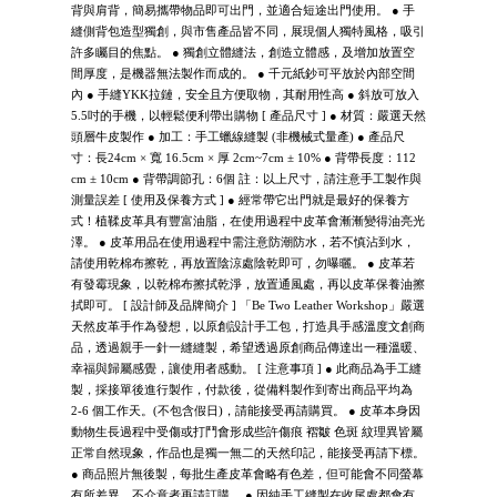
背與肩背，簡易攜帶物品即可出門，並適合短途出門使用。 ● 手
縫側背包造型獨創，與市售產品皆不同，展現個人獨特風格，吸引
許多矚目的焦點。 ● 獨創立體縫法，創造立體感，及增加放置空
間厚度，是機器無法製作而成的。 ● 千元紙鈔可平放於內部空間
內 ● 手縫YKK拉鏈，安全且方便取物，其耐用性高 ● 斜放可放入
5.5吋的手機，以輕鬆便利帶出購物 [ 產品尺寸 ] ● 材質：嚴選天然
頭層牛皮製作 ● 加工：手工蠟線縫製 (非機械式量產) ● 產品尺
寸：長24cm × 寬 16.5cm × 厚 2cm~7cm ± 10% ● 背帶長度：112
cm ± 10cm ● 背帶調節孔：6個 註：以上尺寸，請注意手工製作與
測量誤差 [ 使用及保養方式 ] ● 經常帶它出門就是最好的保養方
式！植鞣皮革具有豐富油脂，在使用過程中皮革會漸漸變得油亮光
澤。 ● 皮革用品在使用過程中需注意防潮防水，若不慎沾到水，
請使用乾棉布擦乾，再放置陰涼處陰乾即可，勿曝曬。 ● 皮革若
有發霉現象，以乾棉布擦拭乾淨，放置通風處，再以皮革保養油擦
拭即可。 [ 設計師及品牌簡介 ] 「Be Two Leather Workshop」嚴選
天然皮革手作為發想，以原創設計手工包，打造具手感溫度文創商
品，透過親手一針一縫縫製，希望透過原創商品傳達出一種溫暖、
幸福與歸屬感覺，讓使用者感動。 [ 注意事項 ] ● 此商品為手工縫
製，採接單後進行製作，付款後，從備料製作到寄出商品平均為
2-6 個工作天。(不包含假日)，請能接受再請購買。 ● 皮革本身因
動物生長過程中受傷或打鬥會形成些許傷痕 褶皺 色斑 紋理異皆屬
正常自然現象，作品也是獨一無二的天然印記，能接受再請下標。
● 商品照片無後製，每批生產皮革會略有色差，但可能會不同螢幕
有所差異，不介意者再請訂購。 ● 因純手工縫製在收尾處都會有