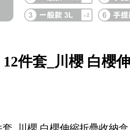
E】12件套_川櫻 白櫻
12件套_川櫻 白櫻伸縮折疊收納盒