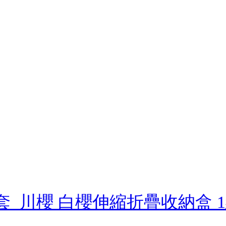
2件套_川櫻 白櫻伸縮折疊收納盒 