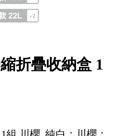
伸縮折疊收納盒 1
 1組 川櫻_純白：川櫻：