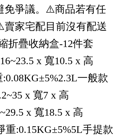
免爭議。⚠️商品若有任
️賣家宅配目前沒有配送
折疊收納盒-12件套
~23.5 x 寬10.5 x 高
:0.08KG±5%2.3L一般款
~35 x 寬7 x 高
5 x 寬18.5 x 高
品淨重:0.15KG±5%5L手提款