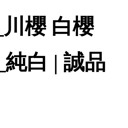
_川櫻 白櫻
純白 | 誠品