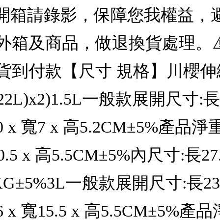
開箱請錄影，保障您我權益，避
外箱及商品，做退換貨處理。⚠
到付款【尺寸 規格】川櫻伸縮
L+22L)x2)1.5L一般款展開尺寸:長16
 x 寬7 x 高5.2CM±5%產品淨重
.5 x 高5.5CM±5%內尺寸:長27.2
G±5%3L一般款展開尺寸:長23~29.
 x 寬15.5 x 高5.5CM±5%產