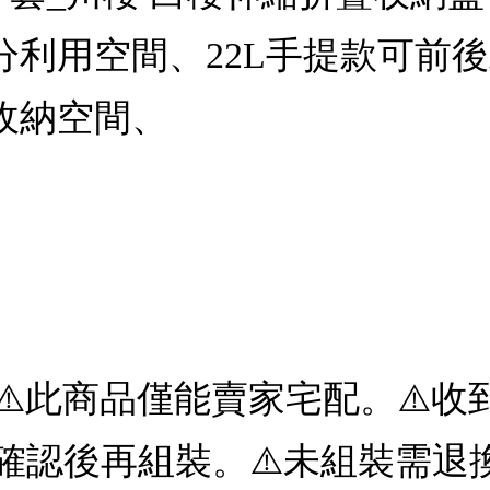
分利用空間、22L手提款可前
收納空間、
】⚠️此商品僅能賣家宅配。⚠️
確認後再組裝。⚠️未組裝需退