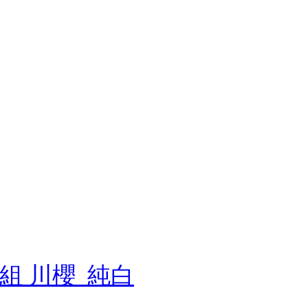
1組 川櫻_純白