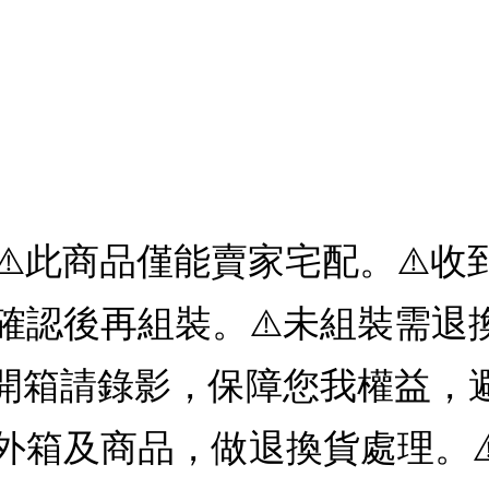
】⚠️此商品僅能賣家宅配。⚠️
確認後再組裝。⚠️未組裝需退
開箱請錄影，保障您我權益，避
外箱及商品，做退換貨處理。⚠