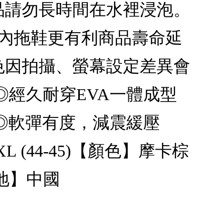
品請勿長時間在水裡浸泡。
室內拖鞋更有利商品壽命延
色因拍攝、螢幕設定差異會
經久耐穿EVA一體成型
◎軟彈有度，減震緩壓
3) 2XL (44-45)【顏色】摩卡棕
產地】中國