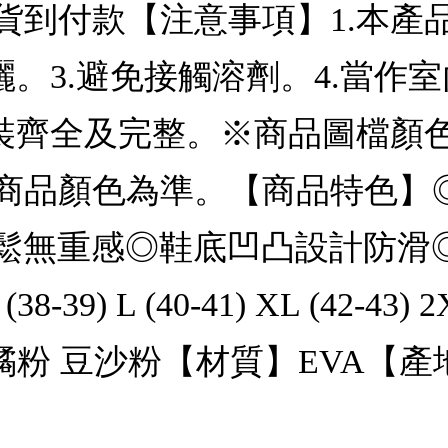
貨到付款【注意事項】1.本產
曬。3.避免接觸溶劑。4.當作
包裝齊全及完整。※商品圖檔顏
商品顏色為準。【商品特色】◎
輕鬆無重感◎鞋底凹凸設計防滑
38-39) L (40-41) XL (42-4
淺橘粉 豆沙粉【材質】EVA【