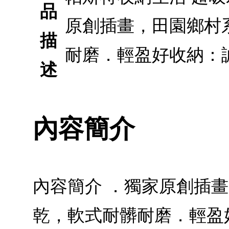
品
原創插畫，田園鄉村
描
耐磨．輕盈好收納：
述
內容簡介
內容簡介 ．獨家原創插
乾，軟式耐髒耐磨．輕盈