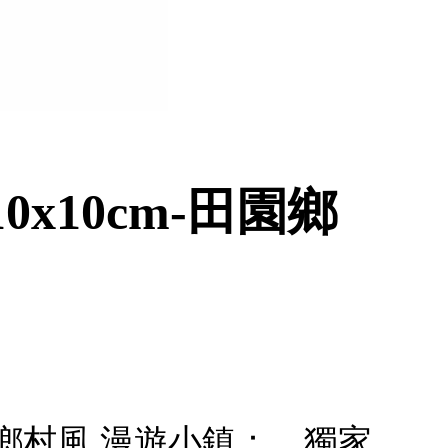
x10cm-田園鄉
園鄉村風 漫遊小鎮：．獨家