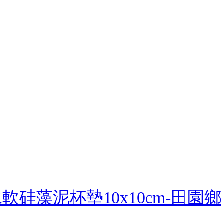
軟硅藻泥杯墊10x10cm-田園