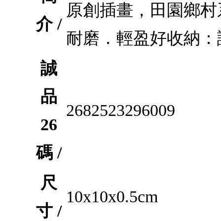
原創插畫，田園鄉村
介 /
耐磨．輕盈好收納：
誠
品
2682523296009
26
碼 /
尺
10x10x0.5cm
寸 /