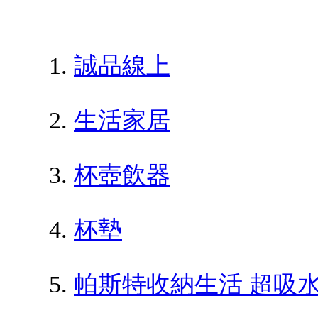
誠品線上
生活家居
杯壺飲器
杯墊
帕斯特收納生活 超吸水