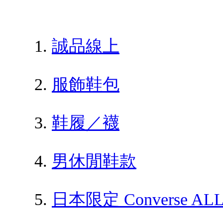
誠品線上
服飾鞋包
鞋履／襪
男休閒鞋款
日本限定 Converse AL