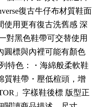
erse復古牛仔布材質鞋面
間使用更有復古洗舊感 深
附一對黑色鞋帶可交替使用
內圓標與內裡可能有顏色
」 系列特色：・海綿般柔軟鞋
m棉質鞋帶・壓低楦頭，增
ATOR」字樣鞋後標 版型正
細閱讀商品描述、尺寸