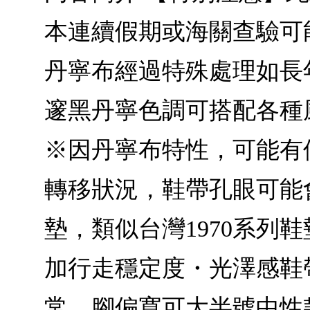
本連續假期或海關查驗可能
丹寧布經過特殊處理如長
邃黑丹寧色調可搭配各種
※因丹寧布特性，可能有
轉移狀況，鞋帶孔眼可能會有刮
墊，類似台灣1970系列
加行走穩定度・光澤感鞋帶孔
常，腳偏寬可大半號中性