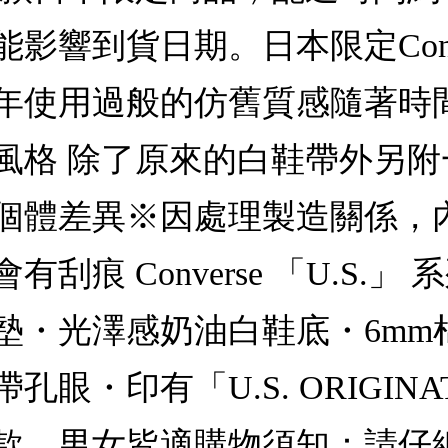
影響到貨日期。日本限定Conv
年使用過般的仿舊質感隨著時
風格 除了原來的白鞋帶外另
個體差異※因處理製造關係，
痕 Converse 「U.S.
鞋墊・光澤感奶油白鞋底・6m
眼・印有「U.S. ORIGIN
款，男女皆適購物須知：請仔