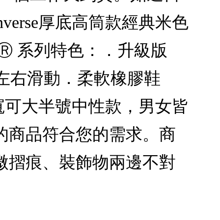
erse厚底高筒款經典米色
se Ⓡ 系列特色：．升級版
不易左右滑動．柔軟橡膠鞋
偏寬可大半號中性款，男女皆
的商品符合您的需求。商
微摺痕、裝飾物兩邊不對
。