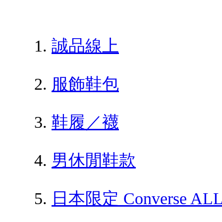
誠品線上
服飾鞋包
鞋履／襪
男休閒鞋款
日本限定 Converse AL