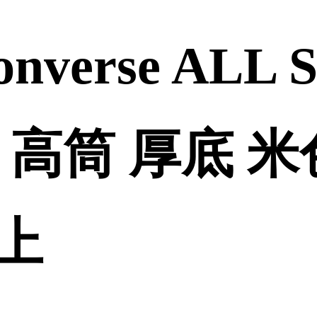
verse ALL 
I 高筒 厚底 米
線上