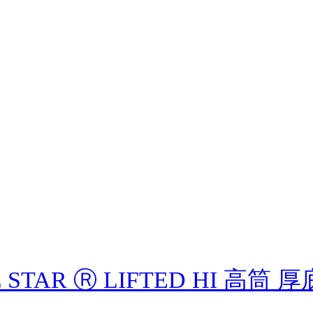
L STAR Ⓡ LIFTED HI 高筒 厚