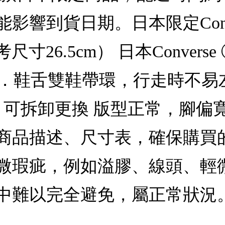
影響到貨日期。日本限定Conv
寸26.5cm） 日本Conver
緩震鞋墊．鞋舌雙鞋帶環，行走時
墊，可拆卸更換 版型正常，腳
商品描述、尺寸表，確保購買
微瑕疵，例如溢膠、線頭、輕
中難以完全避免，屬正常狀況