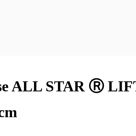
e ALL STAR Ⓡ LI
cm