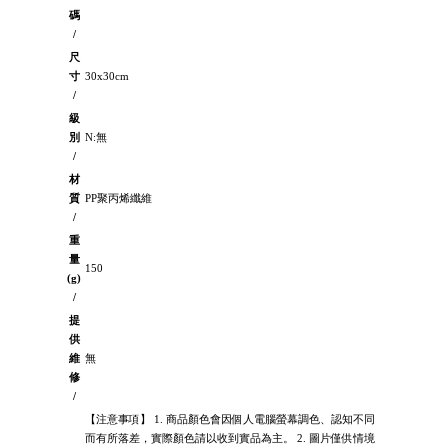
碼
/
尺
寸
30x30cm
/
級
別
N:無
/
材
質
PP聚丙烯纖維
/
重
量
150
(g)
/
提
供
維
無
修
/
【注意事項】 1. 商品顏色會因個人電腦螢幕調色、認知不同
而有所落差，實際顏色請以收到實品為主。 2. 圖片僅供情境