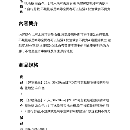
品
毯地墊 灰白色：1.可水洗可丟洗衣機,洗完後晾乾即可再使用
描
2.自行剪裁,不規則或是畸零空間都可以貼滿3.快速裁切不費力
述
內容簡介
內容簡介 1.可水洗可丟洗衣機,洗完後晾乾即可再使用2.自行剪裁,
不規則或是畸零空間都可以貼滿3.快速裁切不費力4.適用於臥室.遊
戲室.辦公室.防止腳底冰冷5.自帶背膠不需要使用化學藥劑的強力
膠，不會產生有毒氣味及傷害原始地板
商品規格
商
品
【好物良品】25入_30x30cm日本DIY可剪裁短毛拼接防滑地
名
毯地墊 灰白色
/
簡
【好物良品】25入_30x30cm日本DIY可剪裁短毛拼接防滑地
介
毯地墊 灰白色：1.可水洗可丟洗衣機,洗完後晾乾即可再使用
/
2.自行剪裁,不規則或是畸零空間都可以貼滿3.快速裁切不費力
誠
品
26
2682859209001