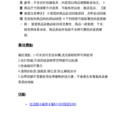
注
參考，不含任何拍攝道具，內容請以商品相關敘述為主。 3.
意
商品尺寸因測量方式差異，可能有所誤差，敬請見諒。 【退
事
換貨注意事項】 ※退貨的商品必須回復原狀，亦即必須回復
項
至您收到商品時的原始狀態 ※下列情形可能影響您的退貨權
/
限： 退貨商品請務必保持其完整性，商品一經剪標、下水、
留有異味香水味、商品原始外包裝不全將引響您的退貨權
益。
最佳賣點
最佳賣點 : 1.可水洗可丟洗衣機,洗完後晾乾即可再使用
2.自行剪裁,不規則或是畸零空間都可以貼滿
3.快速裁切不費力
4.適用於臥室.遊戲室.辦公室.防止腳底冰冷
5.自帶背膠不需要使用化學藥劑的強力膠，不會產生有毒氣味及傷
害原始地板
活動
生活館小確幸✦滿$3,000現折$300