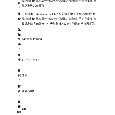
品)+熱門遊戲多選一+收納包+保護貼+方向盤+手把充電座 超
名
級瑪利歐兄弟驚奇
/
簡
［御玩家］Nintendo Switch 2 公司貨主機 + 賽車9遊戲片(新
介
品)+熱門遊戲多選一+收納包+保護貼+方向盤+手把充電座 超
/
級瑪利歐兄弟驚奇：任天堂新機NS2搶先預購台灣公司貨第
誠
品
26
2682874472008
碼
/
尺
寸
11.6*27.2*1.4
/
級
別
N:無
/
材
質
金屬 塑膠
/
重
量
401
(g)