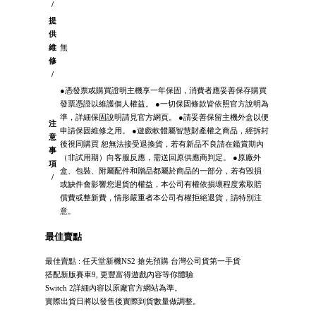
/
提
供
維
無
修
/
●憑發票或購買證明主機享一年保固，消費者應妥善保存購買
發票憑證以維護個人權益。 ●一切保固條款皆依照官方說明為
準，詳細保固說明請見官方網頁。 ●請妥善保留主機外盒以便
注
申請保固維修之用。 ●遊戲軟體屬智慧財產權之商品，經拆封
意
後視同購買 恕無法接受退換貨，若有新品不良請在鑑賞期內
事
（非試用期）向客服反應，需送回原供應商判定。 ●原廠外
項
盒、包裝、附屬配件和贈品都屬於商品的一部分，若有毀損
/
或缺件會影響您退貨的權益，本公司有權依損壞程度索取賠
償費或整新費，情形嚴重者本公司有權拒絕退貨，請特別注
意。
最佳賣點
最佳賣點 : 任天堂新機NS2 搶先預購 台灣公司貨第一手貨
搭配新版賽車9, 更豐富得遊戲內容等你體驗
Switch 2詳細內容以原廠官方網站為準。
實際出貨日將以發售後實際到貨數量做調整。