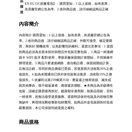
品
EN-EL15C原廠電池】：購買需知：1.以上規格，如有差異，
描
依原廠官網公告為準。2.收到商品後，請仔細確認商品正確
述
內容簡介
內容簡介 購買需知：1.以上規格，如有差異，依原廠官網公告為
準。2.收到商品後，請仔細確認商品正確、外觀可接受、確定要購
買，再拆封 開機使用，以免影響您的權利。退貨注意事項：1.退貨
的商品必須為全新未拆封狀態且外包裝完整包裝 。2.商品一經連網
插卡 WIFI 藍牙 配對使用，導致原廠保固期計算開始，不得無條件
辦理退貨。3.商品只要連接網路，會自動註冊，保固就開始計算，
且無法註銷，等同於商品價值已受損，若退貨我方須收取30%之價
值損失。4.如為未開通但已拆封使包裝無法復原，須收取10%之價
值損失。5.依據民法第259條第六項：應返還之物有毀損、滅失或
因其他事由，致不能返還者，應償還其價額。★本商品為非破壞性
包裝，請確定購買後再拆封。鑑賞期非適用期，除新品瑕疵，否則
一經使用，恕無法接受退貨服務。退貨時請保持包裝及內容物完整
無缺件，將視情況酌收整新包材費用。如商品外盒包裝因拆封造成
嚴重損毀，本公司保留拒絕退貨之權利。
商品規格