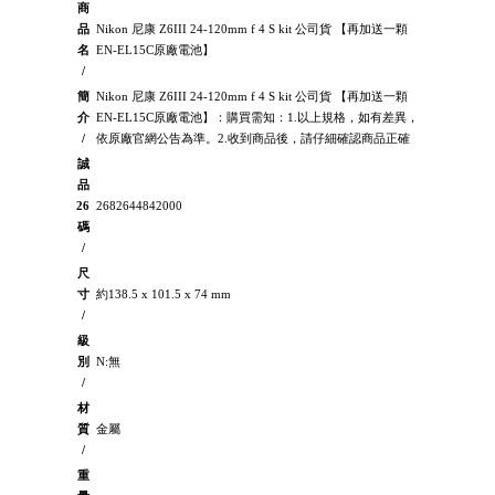
商
品
Nikon 尼康 Z6III 24-120mm f 4 S kit 公司貨 【再加送一顆
名
EN-EL15C原廠電池】
/
簡
Nikon 尼康 Z6III 24-120mm f 4 S kit 公司貨 【再加送一顆
介
EN-EL15C原廠電池】：購買需知：1.以上規格，如有差異，
/
依原廠官網公告為準。2.收到商品後，請仔細確認商品正確
誠
品
26
2682644842000
碼
/
尺
寸
約138.5 x 101.5 x 74 mm
/
級
別
N:無
/
材
質
金屬
/
重