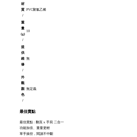
材
質
PVC聚氯乙烯
/
重
量
10
(g)
/
提
供
維
無
修
/
外
觀
顏
無定義
色
/
最佳賣點
最佳賣點 : 翻頁 x 手寫 二合一
功能加倍、重量更輕
單手操控，閱讀不中斷