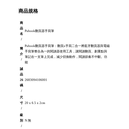
商品規格
商
品
Pubook翻頁器手寫筆
名
/
Pubook翻頁器手寫筆：翻頁x手寫二合一將藍牙翻頁器與電磁
簡
手寫筆整合為一的閱讀器使用工具，讓閱讀翻頁、劃重點與
介
筆記在一支筆上完成，減少切換動作，閱讀節奏不中斷。功
/
能
誠
品
26
2683094106001
碼
/
尺
寸
20 x 6.5 x 2cm
/
級
別
N:無
/