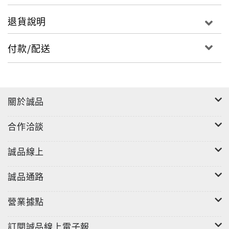
退貨說明
付款/配送
關於誠品
合作洽談
尺寸：3.4X1.4X0.2CM
材質：鋼
誠品線上
"
誠品通路
營業據點
訂閱誠品線上電子報