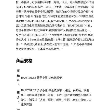
黏、不傷紙，可以裝飾手帳本，海報、卡片、照片裝飾牆壁不怕留
痕跡，也可以貼在卡片、信封、伴手禮，分享你的心意給同學、同
事喔～快來帶走栗子小熊紙膠帶，愉悅你的心情吧♡品牌介紹 "지
금까지 이런 귀여움은 없었다!(從未有過這樣的可愛!) "韓國文創設
計品牌 "BAMTOREE STORE(밤토리상점) ", 用品牌獨特的可愛來
設計文具跟生活居家類商品!品牌代表角色- "BAMTOREE "小熊，
是現今韓國MZ世代(20到30歲)間相當有人氣的的文創品牌之一。
快用 "BAMTOREE STORE "的可愛商品來點綴你的日常生活!產品
特性尺寸: 1.5cmx10m重量(數量): 1捲材質: 紙商品介紹1. 請遠離火
源。2. 為維護兒童安全,請在成人監督下使用。3. 如含小物件應避
免兒童吞食窒息。4. 本產品具黏著性。"
商品規格
商
品
BAMTOREE 栗子小熊 棕色紙膠帶
名
/
BAMTOREE 栗子小熊 棕色紙膠帶：好貼、易撕黏、不傷
簡
紙！可以裝飾手帳本，海報、卡片、照片裝飾牆壁不怕留痕
介
跡♡：誠品以「人文、藝術、創意、生活」為核心價值，由
/
推廣閱讀