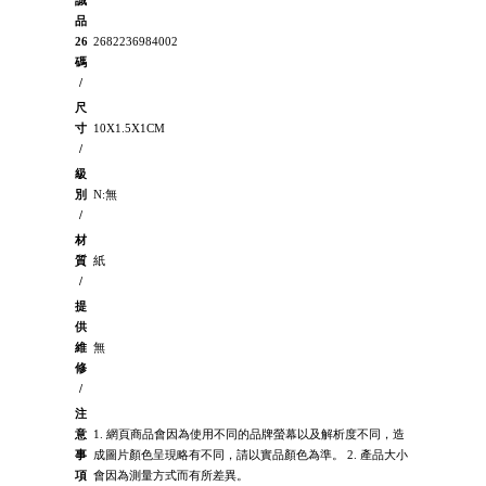
誠
品
26
2682236984002
碼
/
尺
寸
10X1.5X1CM
/
級
別
N:無
/
材
質
紙
/
提
供
維
無
修
/
注
意
1. 網頁商品會因為使用不同的品牌螢幕以及解析度不同，造
事
成圖片顏色呈現略有不同，請以實品顏色為準。 2. 產品大小
項
會因為測量方式而有所差異。