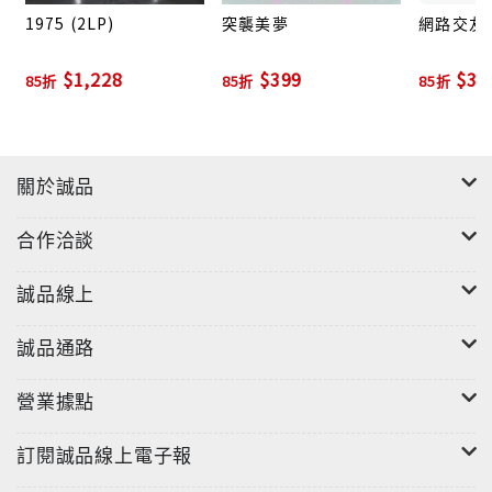
1975 (2LP)
突襲美夢
網路交友
調很有凌晨兩點氛圍的"Facedown"；寫給不知道自己
想要從感情關係得到什麼的優柔寡斷青少女的流行電子
$1,228
$399
$39
85折
85折
85折
搖滾靚作"Sex"。
關於誠品
合作洽談
誠品線上
誠品通路
營業據點
訂閱誠品線上電子報