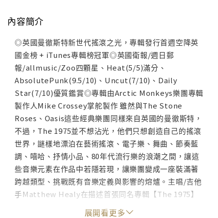
內容簡介
◎英國曼徹斯特新世代搖滾之光，專輯發行首週空降英
國金榜 + iTunes專輯榜冠軍◎英國衛報/週日郵
報/allmusic/Zoo四顆星、Heat(5/5)滿分、
AbsolutePunk(9.5/10)、Uncut(7/10)、Daily
Star(7/10)優質鑑賞◎專輯由Arctic Monkeys樂團專輯
製作人Mike Crossey掌舵製作 雖然與The Stone
Roses、Oasis這些經典樂團同樣來自英國的曼徹斯特，
不過，The 1975並不想沾光，他們只想創造自己的搖滾
世界，謎樣地漂泊在藝術搖滾、電子樂、舞曲、節奏藍
調、嘻哈、抒情小品、80年代流行樂的浪潮之間，讓這
些音樂元素在作品中若隱若現，讓樂團變成一座裝滿著
跨越類型、挑戰既有音樂定義與影響的熔爐。主唱/吉他
手Matthew Healy在描述首張同名專輯【The 1975】
時表示：「我們是John Hughes（*電影作品「早餐俱
展開看更多