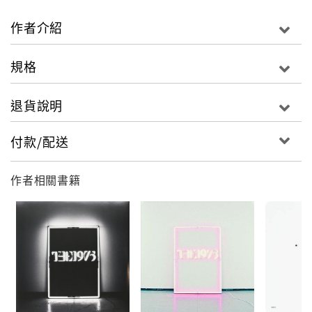
樂部」）的影迷，我們想要做一張記錄著我們青少年歲
月的原聲帶的專輯，如果他拍一部關於我們的電影，這
作者介紹
張專輯就是原聲帶。」 團名The 1975來自於主唱
Matthew在19歲時，一位藝術家送給他作家Akbar Del
規格
Piombo記錄「垮掉的一代」時期掃毒事件的書作
「Fuzz Against Junk」封底，封底上有著潦草字跡寫
退貨說明
下的自殺紙條，紙的最下方寫著「1st June, The
1975」，那個「The」的用字方法烙印在Matthew腦
付款/配送
海，於是，樂團定名為The 1975。 首張專輯【The
1975】由Mike Crossey（*Arctic Monkeys）製作，
作者相關書籍
專輯中有由電影「亡命大煞星」中迷戀職業殺手的女主
角發展而成的失控浪漫故事，流露著前衛搖滾精神的迷
幻流行電子樂曲"Robbers"；取材來自於愛爾蘭貝爾法
斯特的一間旅館與一名妓女關於謀生的午夜對話的悲傷
吉他抒情曲"Woman"；描述小鎮警方追緝哈草者情節的
強勁吉他搖滾曲"Chocolate"；回首吸毒年少歲月，與
一群好友成天無所事事、渴望外出狂歡的流行搖滾勁
曲"The City"；忠實呈現愛情、迷幻藥與恐懼感受，曲