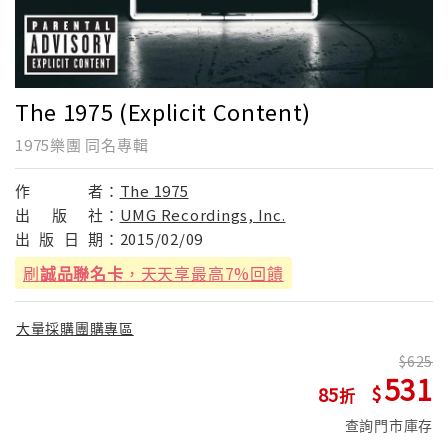
The 1975 (Explicit Content)
1975樂團 同名專輯
作
者：
The 1975
出
版
社：
UMG Recordings, Inc.
出
版
日
期：
2015/02/09
刷
誠品聯名卡
，天天享最高7%回饋
大量採購團購專區
625
531
85
查詢門市庫存