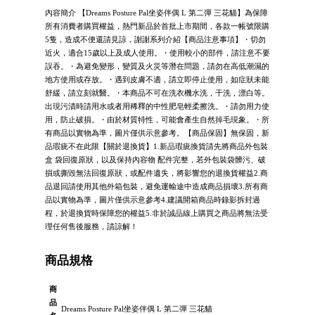
內容簡介 【Dreams Posture Pal坐姿伴偶 L 第二彈 三花貓】為保障
所有消費者購買權益，熱門新品於首批上市期間，各款一帳號限購
5隻，造成不便還請見諒，謝謝系列介紹【商品注意事項】・切勿
近火，適合15歲以上及成人使用。・使用較小的部件，請注意不要
誤吞。・為避免變形，變質及火災等潛在問題，請勿在高低潮濕的
地方使用或存放。・遇到皮膚不適，請立即停止使用，如症狀未能
舒緩，請立刻就醫。・本商品不可在洗衣機水洗，干洗，漂白等。
出現污漬時請用水或者用稀釋的中性肥皂輕柔擦洗。・請勿用力使
用，防止破損。・由於材質特性，可能會產生自然掉毛現象。・所
有商品以實物為準，圖片僅供示意參考。【商品保固】無保固，新
品瑕疵不在此限【關於退換貨】1.新品瑕疵換貨請先將商品外包裝
盒 袋回復原狀，以及保持內容物 配件完整，若外包裝袋髒污、破
損或撕毀無法回復原狀，或配件遺失，將影響您的退換貨權益2.商
品退回請使用其他外箱包裝，避免運輸途中造成商品損壞3.所有商
品以實物為準，圖片僅供示意參考4.建議開箱商品時錄影拆封過
程，於退換貨時保障您的權益5.非於誠品線上購買之商品將無法受
理任何售後服務，請諒解！
商品規格
商
品
Dreams Posture Pal坐姿伴偶 L 第二彈 三花貓