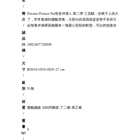
名
/
簡
Dreams Posture Pal坐姿伴偶 L 第二彈 三花貓：在椅子上坐久
介
了，常常會感到腰酸背痛，大部分的原因就是姿勢不良所引
/
起每隻伴偶裡面都藏有一塊愛心型狀的軟墊，可以把他靠在
誠
品
26
2682407728008
碼
/
尺
寸
約W16×D16×H20~27 cm
/
級
別
N:無
/
材
質
聚酯纖維 ABS丙烯腈-丁二烯-苯乙烯
/
重
量
0
(g)
/