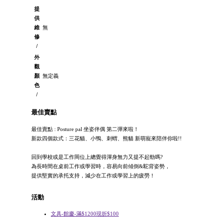
提
供
維
無
修
/
外
觀
顏
無定義
色
/
最佳賣點
最佳賣點 : Posture pal 坐姿伴偶 第二彈來啦！
新款四個款式：三花貓、小鴨、刺蝟、熊貓 新萌寵來陪伴你啦!!
回到學校或是工作岡位上總覺得渾身無力又提不起勁嗎?
為長時間在桌前工作或學習時，容易向前傾倒&駝背姿勢，
提供堅實的承托支持，減少在工作或學習上的疲勞！
活動
文具-館慶-滿$1200現折$100