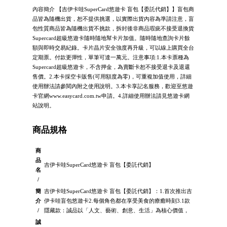
內容簡介 【吉伊卡哇SuperCard悠遊卡 盲包【委託代銷】】盲包商
品皆為隨機出貨，恕不提供挑選，以實際出貨內容為準請注意，盲
包性質商品皆為隨機出貨不挑款，拆封後非商品瑕疵不接受退換貨
Supercard超級悠遊卡隨時隨地幫卡片加值。隨時隨地查詢卡片餘
額與即時交易紀錄。卡片晶片安全強度再升級，可以線上購買全台
定期票。付款更彈性，單筆可達一萬元。注意事項:1.本卡票種為
Supercard超級悠遊卡，不含押金，為賣斷卡恕不接受退卡及退還
售價。2.本卡採空卡販售(可用額度為零)，可重複加值使用，詳細
使用辦法請參閱內附之使用說明。3.本卡享記名服務，歡迎至悠遊
卡官網www.easycard.com.tw申請。4.詳細使用辦法請見悠遊卡網
站說明。
商品規格
商
品
吉伊卡哇SuperCard悠遊卡 盲包【委託代銷】
名
/
簡
吉伊卡哇SuperCard悠遊卡 盲包【委託代銷】：1.首次推出吉
介
伊卡哇盲包悠遊卡2.每個角色都在享受美食的療癒時刻3.1款
/
隱藏款：誠品以「人文、藝術、創意、生活」為核心價值，
誠