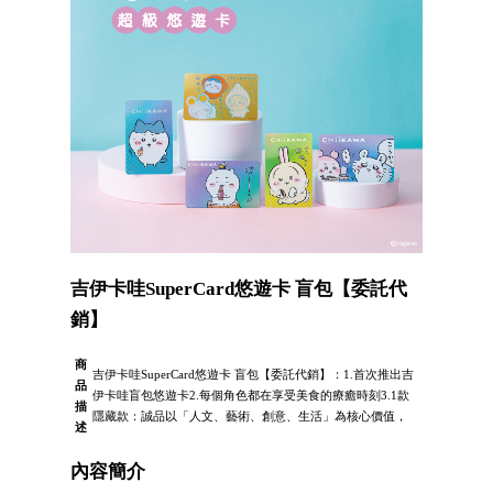
吉伊卡哇SuperCard悠遊卡 盲包【委託代
銷】
商
吉伊卡哇SuperCard悠遊卡 盲包【委託代銷】：1.首次推出吉
品
伊卡哇盲包悠遊卡2.每個角色都在享受美食的療癒時刻3.1款
描
隱藏款：誠品以「人文、藝術、創意、生活」為核心價值，
述
內容簡介