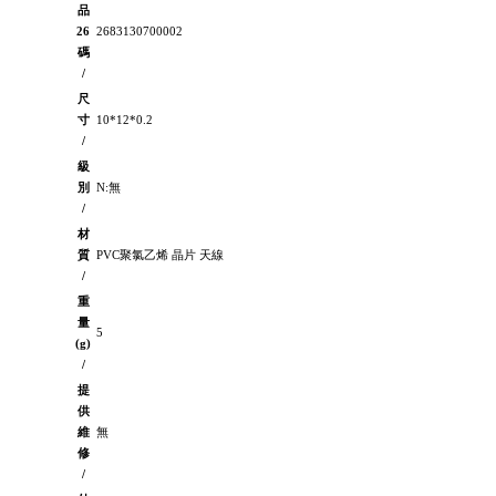
品
26
2683130700002
碼
/
尺
寸
10*12*0.2
/
級
別
N:無
/
材
質
PVC聚氯乙烯 晶片 天線
/
重
量
5
(g)
/
提
供
維
無
修
/