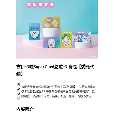
吉伊卡哇SuperCard悠遊卡 盲包【委託代
銷】
商
吉伊卡哇SuperCard悠遊卡 盲包【委託代銷】：1.首次推出吉
品
伊卡哇盲包悠遊卡2.每個角色都在享受美食的療癒時刻3.1款
描
隱藏款：誠品以「人文、藝術、創意、生活」為核心價值，
述
內容簡介