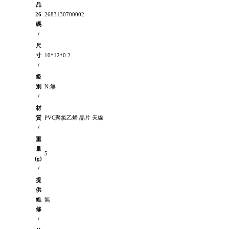
品
26
2683130700002
碼
/
尺
寸
10*12*0.2
/
級
別
N:無
/
材
質
PVC聚氯乙烯 晶片 天線
/
重
量
5
(g)
/
提
供
維
無
修
/