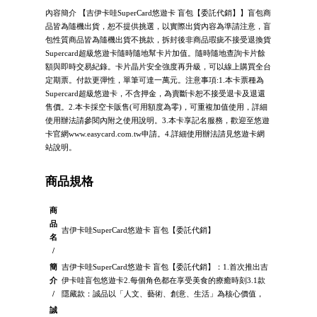
內容簡介 【吉伊卡哇SuperCard悠遊卡 盲包【委託代銷】】盲包商
品皆為隨機出貨，恕不提供挑選，以實際出貨內容為準請注意，盲
包性質商品皆為隨機出貨不挑款，拆封後非商品瑕疵不接受退換貨
Supercard超級悠遊卡隨時隨地幫卡片加值。隨時隨地查詢卡片餘
額與即時交易紀錄。卡片晶片安全強度再升級，可以線上購買全台
定期票。付款更彈性，單筆可達一萬元。注意事項:1.本卡票種為
Supercard超級悠遊卡，不含押金，為賣斷卡恕不接受退卡及退還
售價。2.本卡採空卡販售(可用額度為零)，可重複加值使用，詳細
使用辦法請參閱內附之使用說明。3.本卡享記名服務，歡迎至悠遊
卡官網www.easycard.com.tw申請。4.詳細使用辦法請見悠遊卡網
站說明。
商品規格
商
品
吉伊卡哇SuperCard悠遊卡 盲包【委託代銷】
名
/
簡
吉伊卡哇SuperCard悠遊卡 盲包【委託代銷】：1.首次推出吉
介
伊卡哇盲包悠遊卡2.每個角色都在享受美食的療癒時刻3.1款
/
隱藏款：誠品以「人文、藝術、創意、生活」為核心價值，
誠