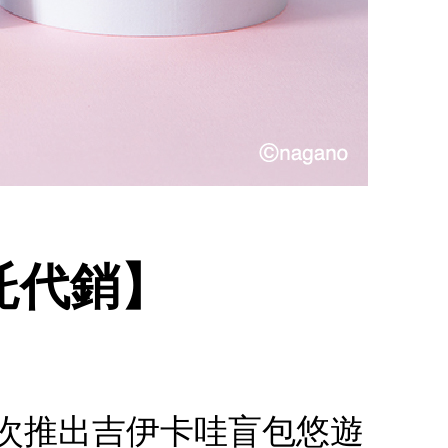
委託代銷】
.首次推出吉伊卡哇盲包悠遊