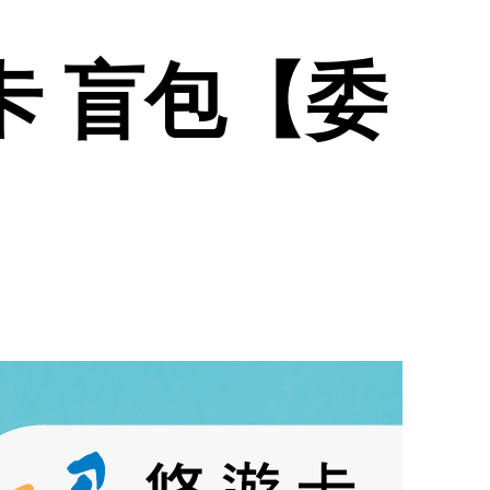
遊卡 盲包【委