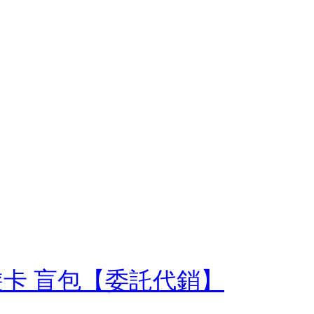
d悠遊卡 盲包【委託代銷】