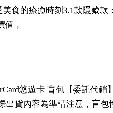
受美食的療癒時刻3.1款隱藏
價值，
erCard悠遊卡 盲包【委託
際出貨內容為準請注意，盲包