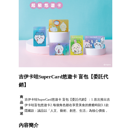
吉伊卡哇SuperCard悠遊卡 盲包【委託代
銷】
商
吉伊卡哇SuperCard悠遊卡 盲包【委託代銷】：1.首次推出吉
品
伊卡哇盲包悠遊卡2.每個角色都在享受美食的療癒時刻3.1款
描
隱藏款：誠品以「人文、藝術、創意、生活」為核心價值，
述
內容簡介