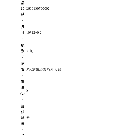
品
26
2683130700002
碼
/
尺
寸
10*12*0.2
/
級
別
N:無
/
材
質
PVC聚氯乙烯 晶片 天線
/
重
量
5
(g)
/
提
供
維
無
修
/