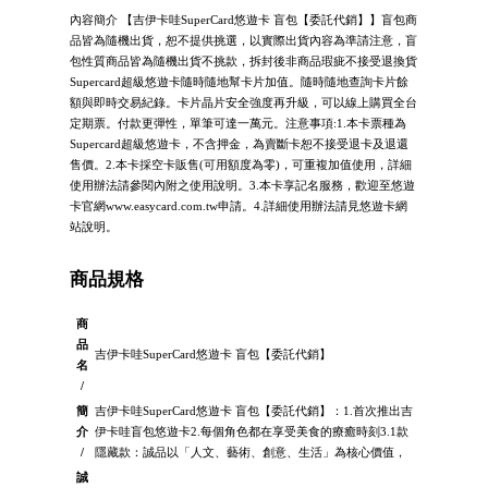
內容簡介 【吉伊卡哇SuperCard悠遊卡 盲包【委託代銷】】盲包商
品皆為隨機出貨，恕不提供挑選，以實際出貨內容為準請注意，盲
包性質商品皆為隨機出貨不挑款，拆封後非商品瑕疵不接受退換貨
Supercard超級悠遊卡隨時隨地幫卡片加值。隨時隨地查詢卡片餘
額與即時交易紀錄。卡片晶片安全強度再升級，可以線上購買全台
定期票。付款更彈性，單筆可達一萬元。注意事項:1.本卡票種為
Supercard超級悠遊卡，不含押金，為賣斷卡恕不接受退卡及退還
售價。2.本卡採空卡販售(可用額度為零)，可重複加值使用，詳細
使用辦法請參閱內附之使用說明。3.本卡享記名服務，歡迎至悠遊
卡官網www.easycard.com.tw申請。4.詳細使用辦法請見悠遊卡網
站說明。
商品規格
商
品
吉伊卡哇SuperCard悠遊卡 盲包【委託代銷】
名
/
簡
吉伊卡哇SuperCard悠遊卡 盲包【委託代銷】：1.首次推出吉
介
伊卡哇盲包悠遊卡2.每個角色都在享受美食的療癒時刻3.1款
/
隱藏款：誠品以「人文、藝術、創意、生活」為核心價值，
誠