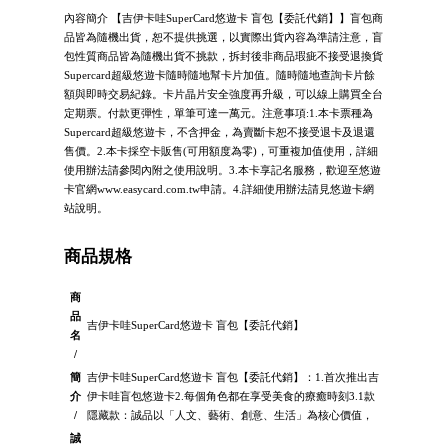
內容簡介 【吉伊卡哇SuperCard悠遊卡 盲包【委託代銷】】盲包商
品皆為隨機出貨，恕不提供挑選，以實際出貨內容為準請注意，盲
包性質商品皆為隨機出貨不挑款，拆封後非商品瑕疵不接受退換貨
Supercard超級悠遊卡隨時隨地幫卡片加值。隨時隨地查詢卡片餘
額與即時交易紀錄。卡片晶片安全強度再升級，可以線上購買全台
定期票。付款更彈性，單筆可達一萬元。注意事項:1.本卡票種為
Supercard超級悠遊卡，不含押金，為賣斷卡恕不接受退卡及退還
售價。2.本卡採空卡販售(可用額度為零)，可重複加值使用，詳細
使用辦法請參閱內附之使用說明。3.本卡享記名服務，歡迎至悠遊
卡官網www.easycard.com.tw申請。4.詳細使用辦法請見悠遊卡網
站說明。
商品規格
商
品
吉伊卡哇SuperCard悠遊卡 盲包【委託代銷】
名
/
簡
吉伊卡哇SuperCard悠遊卡 盲包【委託代銷】：1.首次推出吉
介
伊卡哇盲包悠遊卡2.每個角色都在享受美食的療癒時刻3.1款
/
隱藏款：誠品以「人文、藝術、創意、生活」為核心價值，
誠