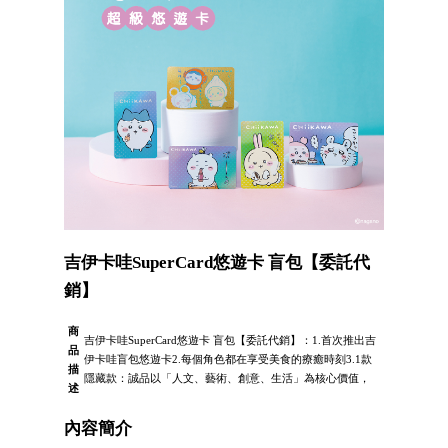
吉伊卡哇SuperCard悠遊卡 盲包【委託代
銷】
商
吉伊卡哇SuperCard悠遊卡 盲包【委託代銷】：1.首次推出吉
品
伊卡哇盲包悠遊卡2.每個角色都在享受美食的療癒時刻3.1款
描
隱藏款：誠品以「人文、藝術、創意、生活」為核心價值，
述
內容簡介