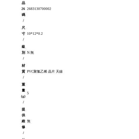
品
26
2683130700002
碼
/
尺
寸
10*12*0.2
/
級
別
N:無
/
材
質
PVC聚氯乙烯 晶片 天線
/
重
量
5
(g)
/
提
供
維
無
修
/