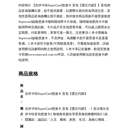
內容簡介 【吉伊卡哇SuperCard悠遊卡 盲包【委託代銷】】盲包商
品皆為隨機出貨，恕不提供挑選，以實際出貨內容為準請注意，盲
包性質商品皆為隨機出貨不挑款，拆封後非商品瑕疵不接受退換貨
Supercard超級悠遊卡隨時隨地幫卡片加值。隨時隨地查詢卡片餘
額與即時交易紀錄。卡片晶片安全強度再升級，可以線上購買全台
定期票。付款更彈性，單筆可達一萬元。注意事項:1.本卡票種為
Supercard超級悠遊卡，不含押金，為賣斷卡恕不接受退卡及退還
售價。2.本卡採空卡販售(可用額度為零)，可重複加值使用，詳細
使用辦法請參閱內附之使用說明。3.本卡享記名服務，歡迎至悠遊
卡官網www.easycard.com.tw申請。4.詳細使用辦法請見悠遊卡網
站說明。
商品規格
商
品
吉伊卡哇SuperCard悠遊卡 盲包【委託代銷】
名
/
簡
吉伊卡哇SuperCard悠遊卡 盲包【委託代銷】：1.首次推出吉
介
伊卡哇盲包悠遊卡2.每個角色都在享受美食的療癒時刻3.1款
/
隱藏款：誠品以「人文、藝術、創意、生活」為核心價值，
誠