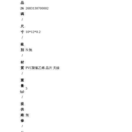
品
26
2683130700002
碼
/
尺
寸
10*12*0.2
/
級
別
N:無
/
材
質
PVC聚氯乙烯 晶片 天線
/
重
量
5
(g)
/
提
供
維
無
修
/