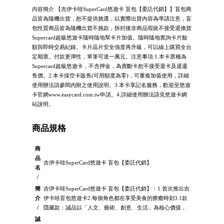
內容簡介 【吉伊卡哇SuperCard悠遊卡 盲包【委託代銷】】盲包商
品皆為隨機出貨，恕不提供挑選，以實際出貨內容為準請注意，盲
包性質商品皆為隨機出貨不挑款，拆封後非商品瑕疵不接受退換貨
Supercard超級悠遊卡隨時隨地幫卡片加值。隨時隨地查詢卡片餘
額與即時交易紀錄。卡片晶片安全強度再升級，可以線上購買全台
定期票。付款更彈性，單筆可達一萬元。注意事項:1.本卡票種為
Supercard超級悠遊卡，不含押金，為賣斷卡恕不接受退卡及退還
售價。2.本卡採空卡販售(可用額度為零)，可重複加值使用，詳細
使用辦法請參閱內附之使用說明。3.本卡享記名服務，歡迎至悠遊
卡官網www.easycard.com.tw申請。4.詳細使用辦法請見悠遊卡網
站說明。
商品規格
商
品
吉伊卡哇SuperCard悠遊卡 盲包【委託代銷】
名
/
簡
吉伊卡哇SuperCard悠遊卡 盲包【委託代銷】：1.首次推出吉
介
伊卡哇盲包悠遊卡2.每個角色都在享受美食的療癒時刻3.1款
/
隱藏款：誠品以「人文、藝術、創意、生活」為核心價值，
誠