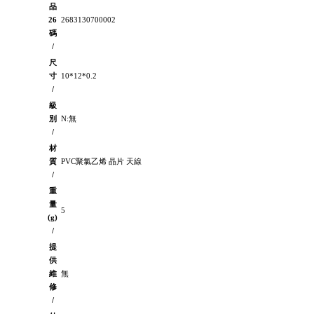
品
26
2683130700002
碼
/
尺
寸
10*12*0.2
/
級
別
N:無
/
材
質
PVC聚氯乙烯 晶片 天線
/
重
量
5
(g)
/
提
供
維
無
修
/