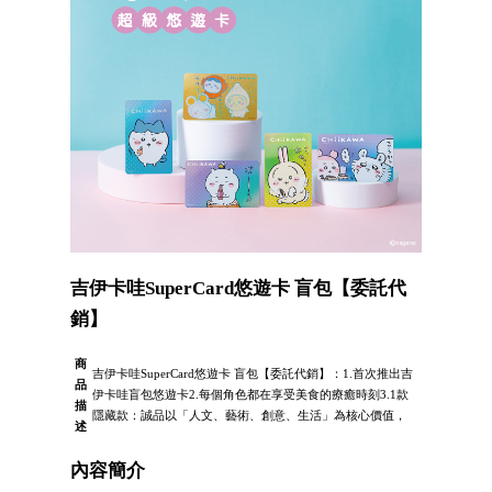
吉伊卡哇SuperCard悠遊卡 盲包【委託代
銷】
商
吉伊卡哇SuperCard悠遊卡 盲包【委託代銷】：1.首次推出吉
品
伊卡哇盲包悠遊卡2.每個角色都在享受美食的療癒時刻3.1款
描
隱藏款：誠品以「人文、藝術、創意、生活」為核心價值，
述
內容簡介