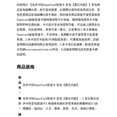
內容簡介 【吉伊卡哇SuperCard悠遊卡 盲包【委託代銷】】盲包商
品皆為隨機出貨，恕不提供挑選，以實際出貨內容為準請注意，盲
包性質商品皆為隨機出貨不挑款，拆封後非商品瑕疵不接受退換貨
Supercard超級悠遊卡隨時隨地幫卡片加值。隨時隨地查詢卡片餘
額與即時交易紀錄。卡片晶片安全強度再升級，可以線上購買全台
定期票。付款更彈性，單筆可達一萬元。注意事項:1.本卡票種為
Supercard超級悠遊卡，不含押金，為賣斷卡恕不接受退卡及退還
售價。2.本卡採空卡販售(可用額度為零)，可重複加值使用，詳細
使用辦法請參閱內附之使用說明。3.本卡享記名服務，歡迎至悠遊
卡官網www.easycard.com.tw申請。4.詳細使用辦法請見悠遊卡網
站說明。
商品規格
商
品
吉伊卡哇SuperCard悠遊卡 盲包【委託代銷】
名
/
簡
吉伊卡哇SuperCard悠遊卡 盲包【委託代銷】：1.首次推出吉
介
伊卡哇盲包悠遊卡2.每個角色都在享受美食的療癒時刻3.1款
/
隱藏款：誠品以「人文、藝術、創意、生活」為核心價值，
誠