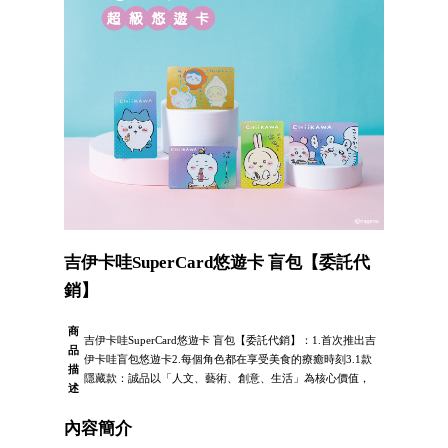
吉伊卡哇SuperCard悠遊卡 盲包【委託代
銷】
商
吉伊卡哇SuperCard悠遊卡 盲包【委託代銷】：1.首次推出吉
品
伊卡哇盲包悠遊卡2.每個角色都在享受美食的療癒時刻3.1款
描
隱藏款：誠品以「人文、藝術、創意、生活」為核心價值，
述
內容簡介