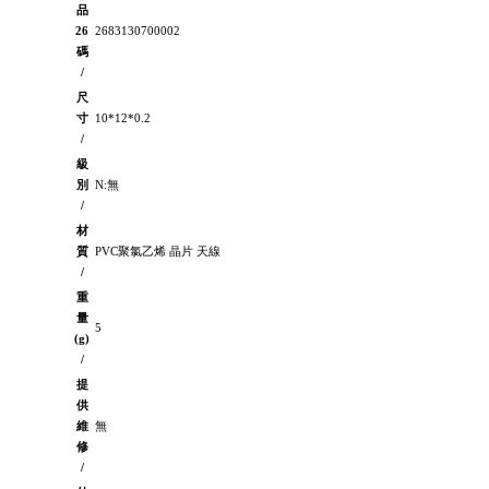
品
26
2683130700002
碼
/
尺
寸
10*12*0.2
/
級
別
N:無
/
材
質
PVC聚氯乙烯 晶片 天線
/
重
量
5
(g)
/
提
供
維
無
修
/