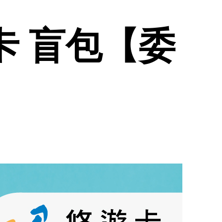
遊卡 盲包【委