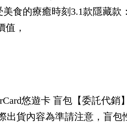
受美食的療癒時刻3.1款隱藏
價值，
erCard悠遊卡 盲包【委託
際出貨內容為準請注意，盲包