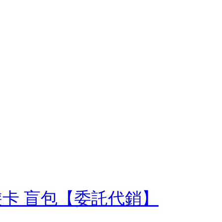
d悠遊卡 盲包【委託代銷】