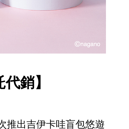
委託代銷】
.首次推出吉伊卡哇盲包悠遊