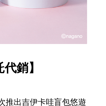
委託代銷】
.首次推出吉伊卡哇盲包悠遊