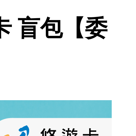
遊卡 盲包【委