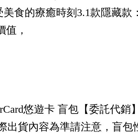
受美食的療癒時刻3.1款隱藏
價值，
erCard悠遊卡 盲包【委託
際出貨內容為準請注意，盲包