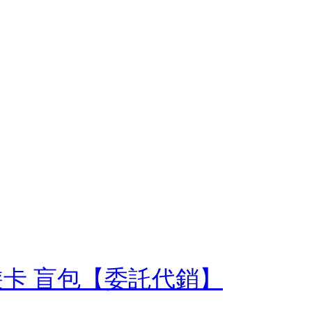
d悠遊卡 盲包【委託代銷】