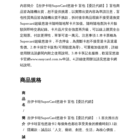
內容簡介 【吉伊卡哇SuperCard悠遊卡 盲包【委託代銷】】盲包商
品皆為隨機出貨，恕不提供挑選，以實際出貨內容為準請注意，盲
包性質商品皆為隨機出貨不挑款，拆封後非商品瑕疵不接受退換貨
Supercard超級悠遊卡隨時隨地幫卡片加值。隨時隨地查詢卡片餘
額與即時交易紀錄。卡片晶片安全強度再升級，可以線上購買全台
定期票。付款更彈性，單筆可達一萬元。注意事項:1.本卡票種為
Supercard超級悠遊卡，不含押金，為賣斷卡恕不接受退卡及退還
售價。2.本卡採空卡販售(可用額度為零)，可重複加值使用，詳細
使用辦法請參閱內附之使用說明。3.本卡享記名服務，歡迎至悠遊
卡官網www.easycard.com.tw申請。4.詳細使用辦法請見悠遊卡網
站說明。
商品規格
商
品
吉伊卡哇SuperCard悠遊卡 盲包【委託代銷】
名
/
簡
吉伊卡哇SuperCard悠遊卡 盲包【委託代銷】：1.首次推出吉
介
伊卡哇盲包悠遊卡2.每個角色都在享受美食的療癒時刻3.1款
/
隱藏款：誠品以「人文、藝術、創意、生活」為核心價值，
誠