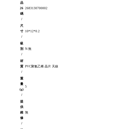
品
26
2683130700002
碼
/
尺
寸
10*12*0.2
/
級
別
N:無
/
材
質
PVC聚氯乙烯 晶片 天線
/
重
量
5
(g)
/
提
供
維
無
修
/