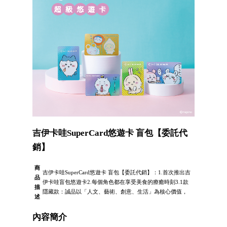
吉伊卡哇SuperCard悠遊卡 盲包【委託代
銷】
商
吉伊卡哇SuperCard悠遊卡 盲包【委託代銷】：1.首次推出吉
品
伊卡哇盲包悠遊卡2.每個角色都在享受美食的療癒時刻3.1款
描
隱藏款：誠品以「人文、藝術、創意、生活」為核心價值，
述
內容簡介