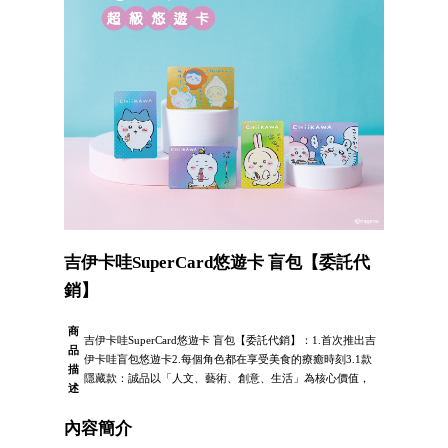
吉伊卡哇SuperCard悠遊卡 盲包【委託代
銷】
商
吉伊卡哇SuperCard悠遊卡 盲包【委託代銷】：1.首次推出吉
品
伊卡哇盲包悠遊卡2.每個角色都在享受美食的療癒時刻3.1款
描
隱藏款：誠品以「人文、藝術、創意、生活」為核心價值，
述
內容簡介