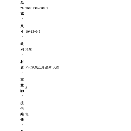
品
26
2683130700002
碼
/
尺
寸
10*12*0.2
/
級
別
N:無
/
材
質
PVC聚氯乙烯 晶片 天線
/
重
量
5
(g)
/
提
供
維
無
修
/