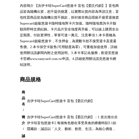
內容簡介 【吉伊卡哇SuperCard悠遊卡 盲包【委託代銷】】盲包商
品皆為隨機出貨，恕不提供挑選，以實際出貨內容為準請注意，盲
包性質商品皆為隨機出貨不挑款，拆封後非商品瑕疵不接受退換貨
Supercard超級悠遊卡隨時隨地幫卡片加值。隨時隨地查詢卡片餘
額與即時交易紀錄。卡片晶片安全強度再升級，可以線上購買全台
定期票。付款更彈性，單筆可達一萬元。注意事項:1.本卡票種為
Supercard超級悠遊卡，不含押金，為賣斷卡恕不接受退卡及退還
售價。2.本卡採空卡販售(可用額度為零)，可重複加值使用，詳細
使用辦法請參閱內附之使用說明。3.本卡享記名服務，歡迎至悠遊
卡官網www.easycard.com.tw申請。4.詳細使用辦法請見悠遊卡網
站說明。
商品規格
商
品
吉伊卡哇SuperCard悠遊卡 盲包【委託代銷】
名
/
簡
吉伊卡哇SuperCard悠遊卡 盲包【委託代銷】：1.首次推出吉
介
伊卡哇盲包悠遊卡2.每個角色都在享受美食的療癒時刻3.1款
/
隱藏款：誠品以「人文、藝術、創意、生活」為核心價值，
誠