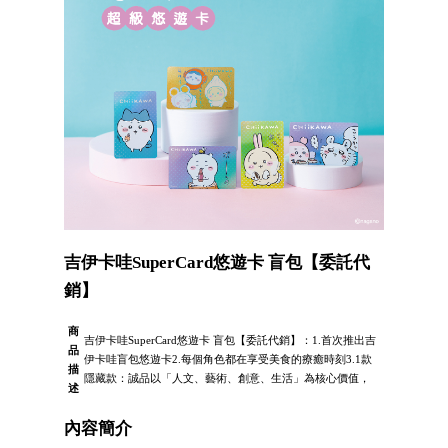
吉伊卡哇SuperCard悠遊卡 盲包【委託代
銷】
商
吉伊卡哇SuperCard悠遊卡 盲包【委託代銷】：1.首次推出吉
品
伊卡哇盲包悠遊卡2.每個角色都在享受美食的療癒時刻3.1款
描
隱藏款：誠品以「人文、藝術、創意、生活」為核心價值，
述
內容簡介