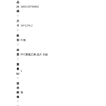
品
26
2683130700002
碼
/
尺
寸
10*12*0.2
/
級
別
N:無
/
材
質
PVC聚氯乙烯 晶片 天線
/
重
量
5
(g)
/
提
供
維
無
修
/