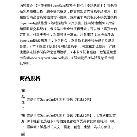
內容簡介 【吉伊卡哇SuperCard悠遊卡 盲包【委託代銷】】盲包商
品皆為隨機出貨，恕不提供挑選，以實際出貨內容為準請注意，盲
包性質商品皆為隨機出貨不挑款，拆封後非商品瑕疵不接受退換貨
Supercard超級悠遊卡隨時隨地幫卡片加值。隨時隨地查詢卡片餘
額與即時交易紀錄。卡片晶片安全強度再升級，可以線上購買全台
定期票。付款更彈性，單筆可達一萬元。注意事項:1.本卡票種為
Supercard超級悠遊卡，不含押金，為賣斷卡恕不接受退卡及退還
售價。2.本卡採空卡販售(可用額度為零)，可重複加值使用，詳細
使用辦法請參閱內附之使用說明。3.本卡享記名服務，歡迎至悠遊
卡官網www.easycard.com.tw申請。4.詳細使用辦法請見悠遊卡網
站說明。
商品規格
商
品
吉伊卡哇SuperCard悠遊卡 盲包【委託代銷】
名
/
簡
吉伊卡哇SuperCard悠遊卡 盲包【委託代銷】：1.首次推出吉
介
伊卡哇盲包悠遊卡2.每個角色都在享受美食的療癒時刻3.1款
/
隱藏款：誠品以「人文、藝術、創意、生活」為核心價值，
誠