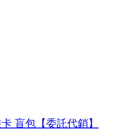
d悠遊卡 盲包【委託代銷】