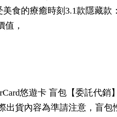
受美食的療癒時刻3.1款隱藏
價值，
erCard悠遊卡 盲包【委託
際出貨內容為準請注意，盲包