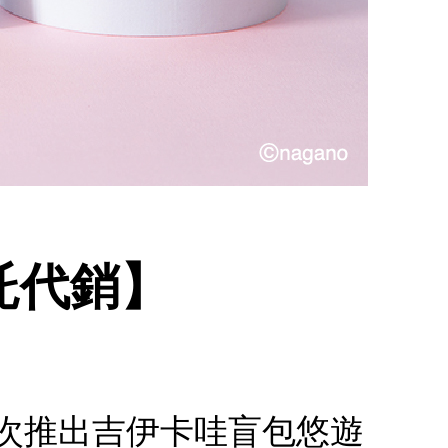
委託代銷】
.首次推出吉伊卡哇盲包悠遊