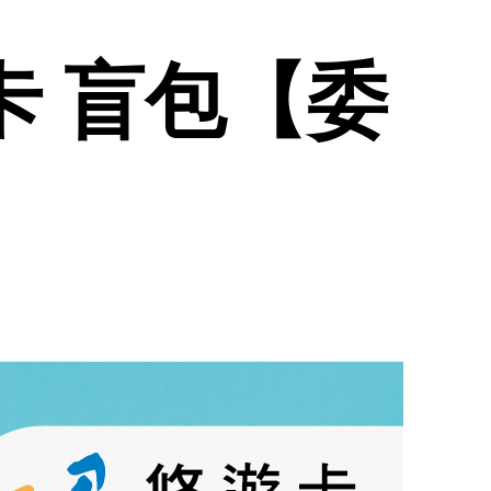
遊卡 盲包【委