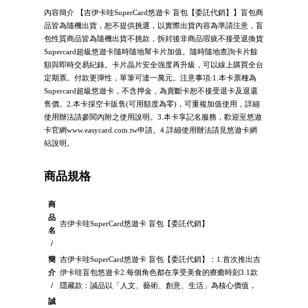
內容簡介 【吉伊卡哇SuperCard悠遊卡 盲包【委託代銷】】盲包商
品皆為隨機出貨，恕不提供挑選，以實際出貨內容為準請注意，盲
包性質商品皆為隨機出貨不挑款，拆封後非商品瑕疵不接受退換貨
Supercard超級悠遊卡隨時隨地幫卡片加值。隨時隨地查詢卡片餘
額與即時交易紀錄。卡片晶片安全強度再升級，可以線上購買全台
定期票。付款更彈性，單筆可達一萬元。注意事項:1.本卡票種為
Supercard超級悠遊卡，不含押金，為賣斷卡恕不接受退卡及退還
售價。2.本卡採空卡販售(可用額度為零)，可重複加值使用，詳細
使用辦法請參閱內附之使用說明。3.本卡享記名服務，歡迎至悠遊
卡官網www.easycard.com.tw申請。4.詳細使用辦法請見悠遊卡網
站說明。
商品規格
商
品
吉伊卡哇SuperCard悠遊卡 盲包【委託代銷】
名
/
簡
吉伊卡哇SuperCard悠遊卡 盲包【委託代銷】：1.首次推出吉
介
伊卡哇盲包悠遊卡2.每個角色都在享受美食的療癒時刻3.1款
/
隱藏款：誠品以「人文、藝術、創意、生活」為核心價值，
誠