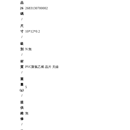
品
26
2683130700002
碼
/
尺
寸
10*12*0.2
/
級
別
N:無
/
材
質
PVC聚氯乙烯 晶片 天線
/
重
量
5
(g)
/
提
供
維
無
修
/