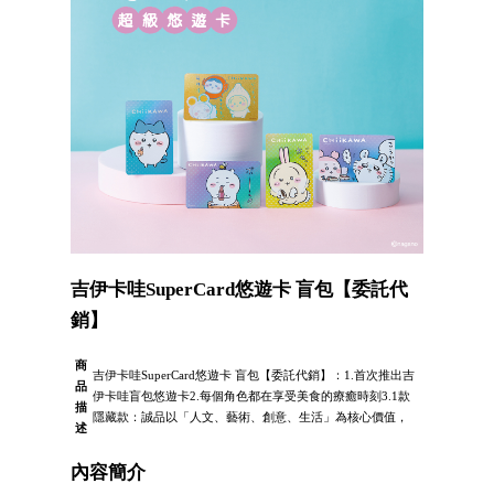
吉伊卡哇SuperCard悠遊卡 盲包【委託代
銷】
商
吉伊卡哇SuperCard悠遊卡 盲包【委託代銷】：1.首次推出吉
品
伊卡哇盲包悠遊卡2.每個角色都在享受美食的療癒時刻3.1款
描
隱藏款：誠品以「人文、藝術、創意、生活」為核心價值，
述
內容簡介