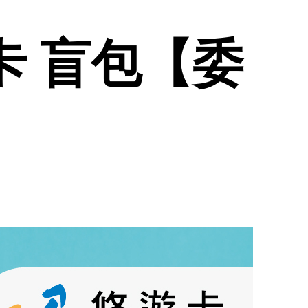
遊卡 盲包【委