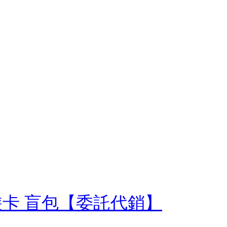
d悠遊卡 盲包【委託代銷】