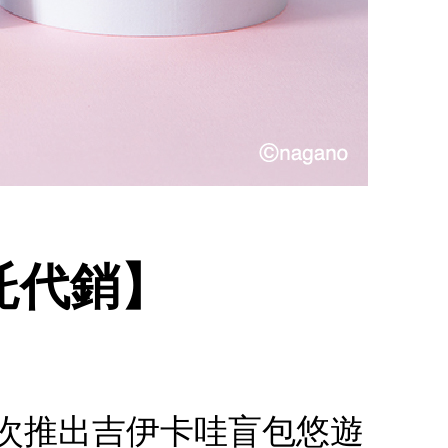
委託代銷】
.首次推出吉伊卡哇盲包悠遊