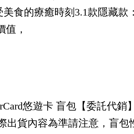
受美食的療癒時刻3.1款隱藏
價值，
erCard悠遊卡 盲包【委託
際出貨內容為準請注意，盲包