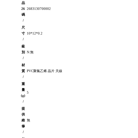
品
26
2683130700002
碼
/
尺
寸
10*12*0.2
/
級
別
N:無
/
材
質
PVC聚氯乙烯 晶片 天線
/
重
量
5
(g)
/
提
供
維
無
修
/