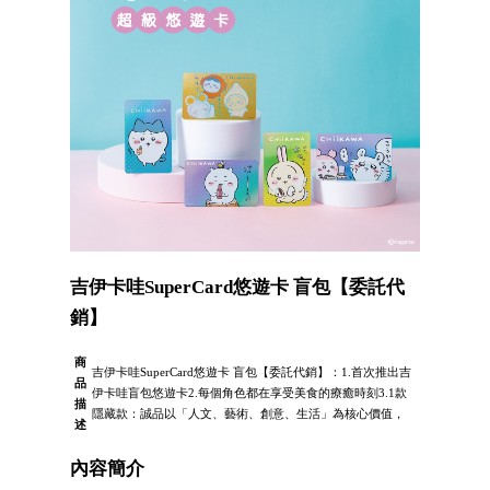
吉伊卡哇SuperCard悠遊卡 盲包【委託代
銷】
商
吉伊卡哇SuperCard悠遊卡 盲包【委託代銷】：1.首次推出吉
品
伊卡哇盲包悠遊卡2.每個角色都在享受美食的療癒時刻3.1款
描
隱藏款：誠品以「人文、藝術、創意、生活」為核心價值，
述
內容簡介