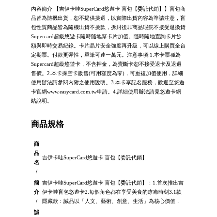
內容簡介 【吉伊卡哇SuperCard悠遊卡 盲包【委託代銷】】盲包商
品皆為隨機出貨，恕不提供挑選，以實際出貨內容為準請注意，盲
包性質商品皆為隨機出貨不挑款，拆封後非商品瑕疵不接受退換貨
Supercard超級悠遊卡隨時隨地幫卡片加值。隨時隨地查詢卡片餘
額與即時交易紀錄。卡片晶片安全強度再升級，可以線上購買全台
定期票。付款更彈性，單筆可達一萬元。注意事項:1.本卡票種為
Supercard超級悠遊卡，不含押金，為賣斷卡恕不接受退卡及退還
售價。2.本卡採空卡販售(可用額度為零)，可重複加值使用，詳細
使用辦法請參閱內附之使用說明。3.本卡享記名服務，歡迎至悠遊
卡官網www.easycard.com.tw申請。4.詳細使用辦法請見悠遊卡網
站說明。
商品規格
商
品
吉伊卡哇SuperCard悠遊卡 盲包【委託代銷】
名
/
簡
吉伊卡哇SuperCard悠遊卡 盲包【委託代銷】：1.首次推出吉
介
伊卡哇盲包悠遊卡2.每個角色都在享受美食的療癒時刻3.1款
/
隱藏款：誠品以「人文、藝術、創意、生活」為核心價值，
誠