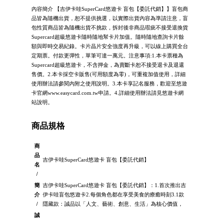
內容簡介 【吉伊卡哇SuperCard悠遊卡 盲包【委託代銷】】盲包商
品皆為隨機出貨，恕不提供挑選，以實際出貨內容為準請注意，盲
包性質商品皆為隨機出貨不挑款，拆封後非商品瑕疵不接受退換貨
Supercard超級悠遊卡隨時隨地幫卡片加值。隨時隨地查詢卡片餘
額與即時交易紀錄。卡片晶片安全強度再升級，可以線上購買全台
定期票。付款更彈性，單筆可達一萬元。注意事項:1.本卡票種為
Supercard超級悠遊卡，不含押金，為賣斷卡恕不接受退卡及退還
售價。2.本卡採空卡販售(可用額度為零)，可重複加值使用，詳細
使用辦法請參閱內附之使用說明。3.本卡享記名服務，歡迎至悠遊
卡官網www.easycard.com.tw申請。4.詳細使用辦法請見悠遊卡網
站說明。
商品規格
商
品
吉伊卡哇SuperCard悠遊卡 盲包【委託代銷】
名
/
簡
吉伊卡哇SuperCard悠遊卡 盲包【委託代銷】：1.首次推出吉
介
伊卡哇盲包悠遊卡2.每個角色都在享受美食的療癒時刻3.1款
/
隱藏款：誠品以「人文、藝術、創意、生活」為核心價值，
誠