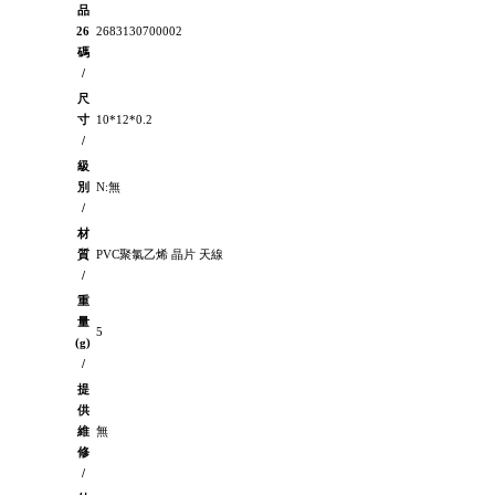
品
26
2683130700002
碼
/
尺
寸
10*12*0.2
/
級
別
N:無
/
材
質
PVC聚氯乙烯 晶片 天線
/
重
量
5
(g)
/
提
供
維
無
修
/