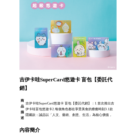
吉伊卡哇SuperCard悠遊卡 盲包【委託代
銷】
商
吉伊卡哇SuperCard悠遊卡 盲包【委託代銷】：1.首次推出吉
品
伊卡哇盲包悠遊卡2.每個角色都在享受美食的療癒時刻3.1款
描
隱藏款：誠品以「人文、藝術、創意、生活」為核心價值，
述
內容簡介